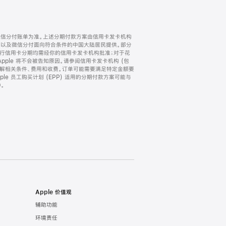
微信分付账单为准。上述分期付款方案由信用卡发卡机构
) 以及微信分付面向符合条件的中国大陆居民提供。部分
家。所有银行信用卡分期均需经你的信用卡发卡机构批准；对于花
ple 将不会被告知原因。请参阅信用卡发卡机构 (包
了解相关条件、费用和收费。订单可能需要满足特定金额要
e 员工购买计划 (EPP) 适用的分期付款方案可能与
。
Apple 价值观
辅助功能
环境责任