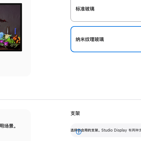
标准玻璃
纳米纹理玻璃
支架
用场景。
标配可调倾斜度的支架，提供 30 度的倾斜度
选
选择你合用的支架。
Studio Display
调节范围。
展