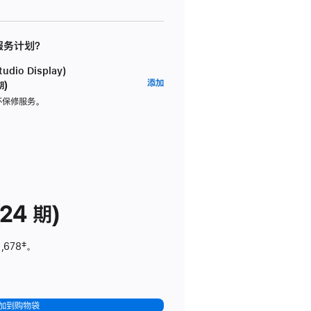
 服务计划？
dio Display)
AppleCare+
添加
期)
服
坏保修服务。
务
计
划
(适
用
于
24 期)
Studio
Display)
,678
脚
‡。
注
加到购物袋