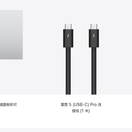
选
项)
理玻璃面板和可
雷雳 5 (USB-C) Pro 连
接线 (1 米)