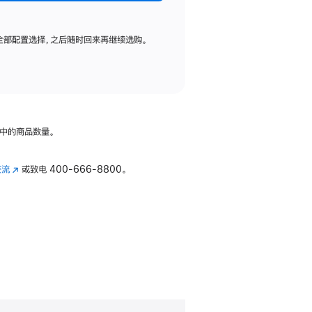
全部配置选择，之后随时回来再继续选购。
中的商品数量。
交流
(在
或致电
400-666-8800。
新
窗
口
中
打
开)