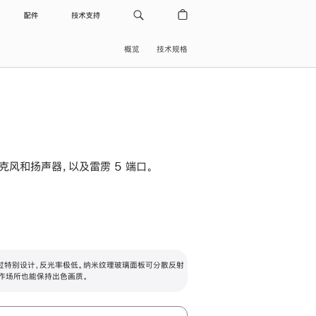
配件
技术支持
概览
技术规格
级麦克风和扬声器，以及雷雳 5 端口。
过特别设计，反光率极低。纳米纹理玻璃面板可分散反射
作场所也能保持出色画质。