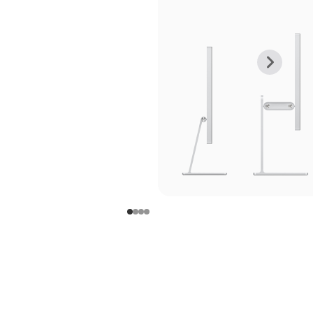
上
下
一
一
张
张
图
图
库
库
图
图
片
片
-
-
支
支
架
架