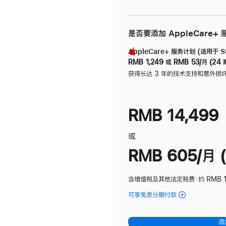
是否要添加 AppleCare+
AppleCare+ 服务计划 (适用于 Stu
RMB 1,249
或
RMB 53/月 (24 
获得长达 3 年的技术支持和意外损
RMB 14,499
或
RMB 605/月 (
含增值税及其他法定税费
：约 RMB 1
可享免息分期付款
(Studio
Display
-
添