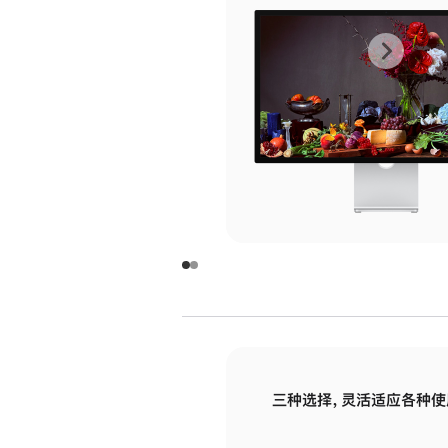
上
下
一
一
张
张
图
图
库
库
图
图
片
片
-
-
玻
玻
璃
璃
三种选择，灵活适应各种使
面
面
板
板