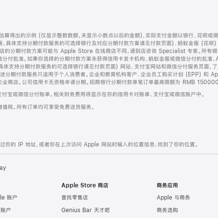
算得出的示例 (仅显示整数数额，未显示小数点以后的金额)，实际支付金额以银行、花呗或
等，具体支持分期付款服务的可选择银行及对应分期付款方案请见付款页面)、蚂蚁金服 (花呗
售店的分期付款方案可能与 Apple Store 在线商店不同，请到店咨询 Specialist 专
分付批准。如果你选择的分期付款方案未获得信用卡发卡机构、蚂蚁金服或微信分付的批准，Ap
具体支持分期付款服务的可选择银行请见付款页面) 网站、支付宝网站和微信分付服务页面，
期付款服务只适用于个人消费者。企业和教育机构客户、企业员工购买计划 (EPP) 和 Appl
企业商店。公司信用卡无资格申请分期。招商银行分期付款单笔订单最高限额为 RMB 150000
支付宝或微信分付账单。相关财务费用将显示在你的信用卡对账单、支付宝或微信账户中。
增值税。所有订单均可享受免费送货服务。
的 IP 地址，或者你在上次访问 Apple 网站时输入的位置信息，找到了你的位置。
ay
Apple Store 商店
商务应用
le 账户
查找零售店
Apple 与商务
e 账户
Genius Bar 天才吧
商务选购