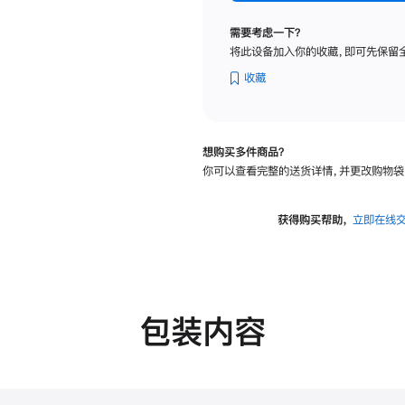
纳
米
需要考虑一下？
纹
将此设备加入你的收藏，即可先保留
理
玻
收藏
璃
面
板
想购买多件商品？
-
你可以查看完整的送货详情，并更改购物袋
可
调
倾
获得购买帮助，
立即在线
斜
度
的
支
架
包装内容
的
分
期
付
款