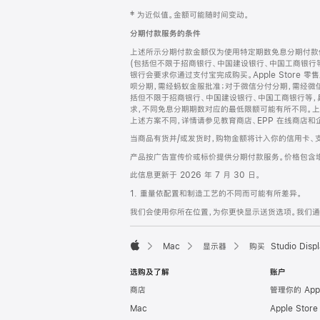
网
脚
‡ 为近似值。金额可能随时间变动。
注
页
分期付款服务的条件
页
上述所示分期付款金额仅为使用特定期数免息分期付款估
脚
(包括但不限于招商银行、中国建设银行、中国工商银行
银行会要求你通过支付宝完成购买。Apple Store 零
呗分期，需经蚂蚁金服批准；对于微信分付分期，需经微信
括但不限于招商银行、中国建设银行、中国工商银行等，
求，不同免息分期期数对应的最低限额可能有所不同。上述分
上述方案不同，详情请参见教育商店、EPP 在线商店和
当商品有货并/或发货时，购物金额将计入你的信用卡、
产品按广告宣传价或标价提供分期付款服务。价格包含
此信息更新于 2026 年 7 月 30 日。
1. 重量依配置和制造工艺的不同而可能有所差异。
我们会使用你所在位置，为你更快显示送货选项。我们通过你
Mac
显示器
购买 Studio Displ
Apple
选购及了解
账户
商店
管理你的 App
Mac
Apple Stor