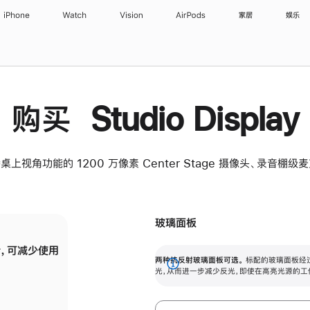
iPhone
Watch
Vision
AirPods
家居
娱乐
购买 Studio Display
桌上视角功能的 1200 万像素 Center Stage 摄像头、录音棚
玻璃面板
，可减少使用
纳米纹理玻璃面板可进一步减少反光，即使在
两种抗反射玻璃面板可选。
标配的玻璃面板经
。
有高亮光源的场所使用，也能保持出色画质。
展
光，从而进一步减少反光，即使在高亮光源的工
开