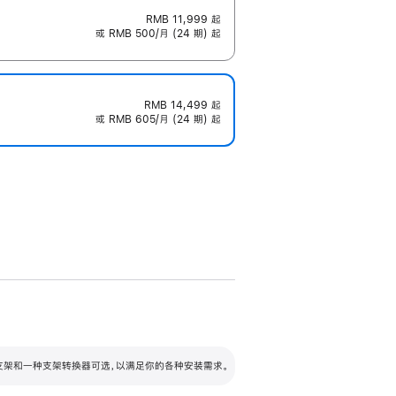
RMB 11,999
起
或 RMB 500/月 (24 期) 起
RMB 14,499
起
或 RMB 605/月 (24 期) 起
配可调倾斜度及高度的支架，额外增加 105
VESA 支架转换器
 有两种支架和一种支架转换器可选，以满足你的各种安装需求。
毫米的高度调节范围。
容的支架 (未随附)