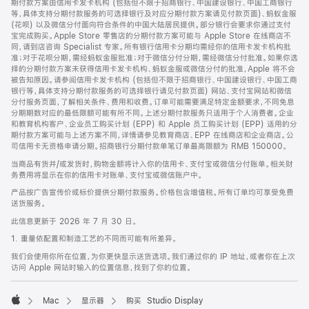
期付款方案由信用卡发卡机构 (包括但不限于招商银行、中国建设银行、中国工商银行
等，具体支持分期付款服务的可选择银行及对应分期付款方案请见付款页面)、蚂蚁金服
(花呗) 以及微信分付面向符合条件的中国大陆居民提供。部分银行会要求你通过支付
宝完成购买。Apple Store 零售店的分期付款方案可能与 Apple Store 在线商店不
同，请到店咨询 Specialist 专家。所有银行信用卡分期均需经你的信用卡发卡机构批
准；对于花呗分期，需经蚂蚁金服批准；对于微信分付分期，需经微信分付批准。如果你选
择的分期付款方案未获得信用卡发卡机构、蚂蚁金服或微信分付的批准，Apple 将不会
被告知原因。请参阅信用卡发卡机构 (包括但不限于招商银行、中国建设银行、中国工商
银行等，具体支持分期付款服务的可选择银行请见付款页面) 网站、支付宝网站和微信
分付服务页面，了解相关条件、费用和收费。订单可能需要满足特定金额要求，不同免息
分期期数对应的最低限额可能有所不同。上述分期付款服务只适用于个人消费者。企业
和教育机构客户、企业员工购买计划 (EPP) 和 Apple 员工购买计划 (EPP) 适用的分
期付款方案可能与上述方案不同，详情请参见教育商店、EPP 在线商店和企业商店。公
司信用卡无资格申请分期。招商银行分期付款单笔订单最高限额为 RMB 150000。
当商品有货并/或发货时，购物金额将计入你的信用卡、支付宝或微信分付账单。相关财
务费用将显示在你的信用卡对账单、支付宝或微信账户中。
产品按广告宣传价或标价提供分期付款服务。价格包含增值税。所有订单均可享受免费
送货服务。
此信息更新于 2026 年 7 月 30 日。
1. 重量依配置和制造工艺的不同而可能有所差异。
我们会使用你所在位置，为你更快显示送货选项。我们通过你的 IP 地址，或者你在上次
访问 Apple 网站时输入的位置信息，找到了你的位置。
Mac
显示器
购买 Studio Display