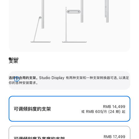
支架
选择你合用的支架。
Studio Display 有两种支架和一种支架转换器可选，以满足
展
你的各种安装需求。
开
RMB 14,499
可调倾斜度的支架
或 RMB 605/月 (24 期) 起
RMB 17,499
可调倾斜度及高‍度的支‍架