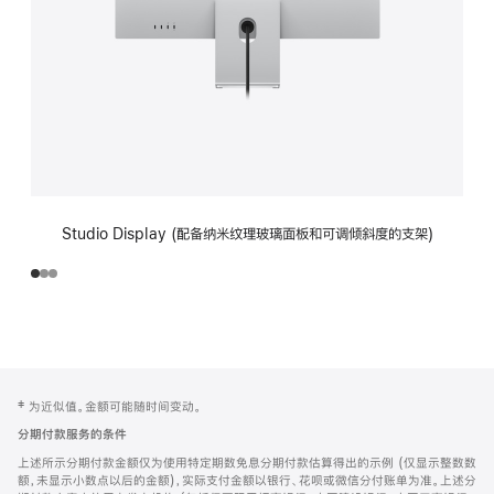
Studio Display (配备纳米纹理玻璃面板和可调倾斜度的支架)
网
脚
‡ 为近似值。金额可能随时间变动。
注
页
分期付款服务的条件
页
上述所示分期付款金额仅为使用特定期数免息分期付款估算得出的示例 (仅显示整数数
脚
额，未显示小数点以后的金额)，实际支付金额以银行、花呗或微信分付账单为准。上述分