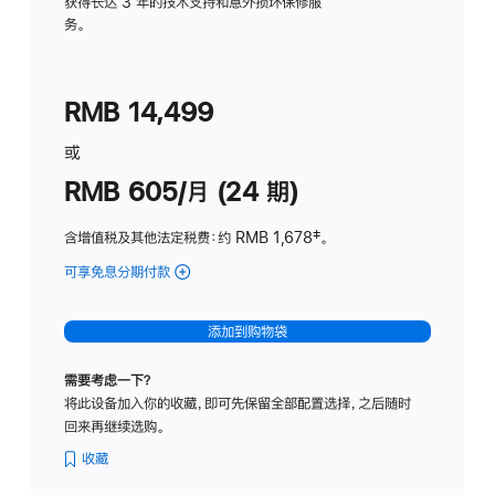
务
获得长达 3 年的技术支持和意外损坏保修服
务。
计
划
(适
RMB 14,499
用
于
或
Studio
RMB 605/月 (24 期)
Display
含增值税及其他法定税费
：约 RMB 1,678
脚
‡。
注
可享免息分期付款
(Studio
Display
-
添加到购物袋
纳
米
需要考虑一下？
纹
将此设备加入你的收藏，即可先保留全部配置选择，之后随时
理
回来再继续选购。
玻
璃
收藏
面