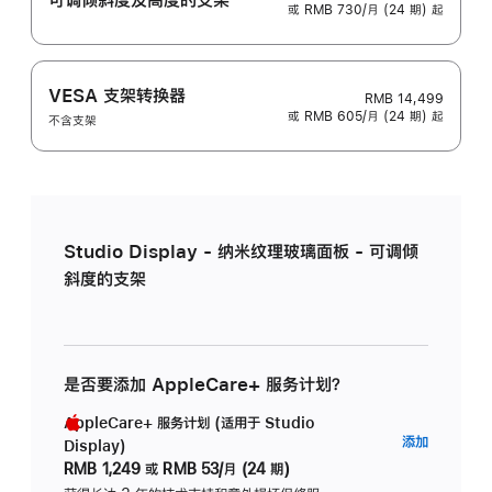
或 RMB 730/月 (24 期) 起
VESA 支架转换器
RMB 14,499
或 RMB 605/月 (24 期) 起
不含支架
Studio Display - 纳米纹理玻璃面板 - 可调倾
斜度的支架
是否要添加 AppleCare+ 服务计划？
AppleCare+ 服务计划 (适用于 Studio
AppleC
添加
Display)
服
RMB 1,249
或
RMB 53/月 (24 期)