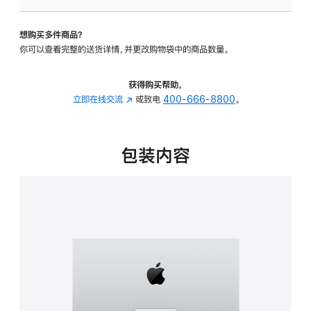
板
-
想购买多件商品？
可
你可以查看完整的送货详情，并更改购物袋中的商品数量。
调
倾
斜
获得购买帮助，
度
立即在线交流
(在
或致电
400-666-8800
。
的
新
支
窗
架
口
包装内容
的
中
分
打
期
开)
付
款
选
项)