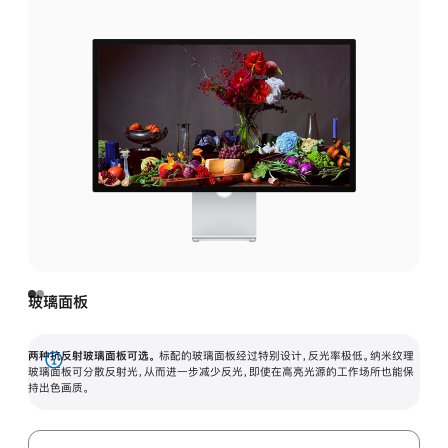
玻璃面板
两种抗反射玻璃面板可选。
标配的玻璃面板经过特别设计，反光率极低。纳米纹理
展
玻璃面板可分散反射光，从而进一步减少反光，即使在高亮光源的工作场所也能保
持出色画质。
开