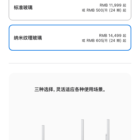
RMB 11,999
起
标准玻璃
或 RMB 500/月 (24 期) 起
RMB 14,499
起
纳米纹理玻璃
或 RMB 605/月 (24 期) 起
三种选择，灵活适应各种使用场景。
标