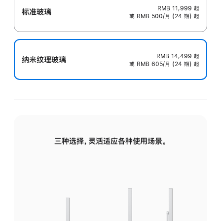
RMB 11,999
起
标准玻璃
或 RMB 500/月 (24 期) 起
RMB 14,499
起
纳米纹理玻璃
或 RMB 605/月 (24 期) 起
三种选择，灵活适应各种使用场景。
标