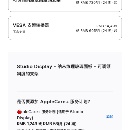
或 RMB 730/月 (24 期) 起
VESA 支架转换器
RMB 14,499
或 RMB 605/月 (24 期) 起
不含支架
Studio Display - 纳米纹理玻璃面板 - 可调倾
斜度的支架
是否要添加 AppleCare+ 服务计划？
AppleCare+ 服务计划 (适用于 Studio
AppleC
添加
Display)
服
RMB 1,249
或
RMB 53/月 (24 期)