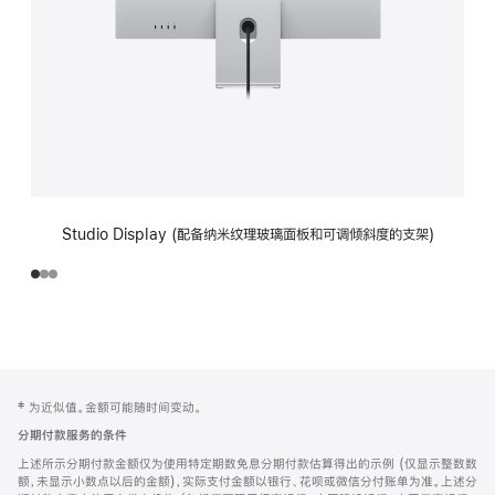
Studio Display (配备纳米纹理玻璃面板和可调倾斜度的支架)
网
脚
‡ 为近似值。金额可能随时间变动。
注
页
分期付款服务的条件
页
上述所示分期付款金额仅为使用特定期数免息分期付款估算得出的示例 (仅显示整数数
脚
额，未显示小数点以后的金额)，实际支付金额以银行、花呗或微信分付账单为准。上述分