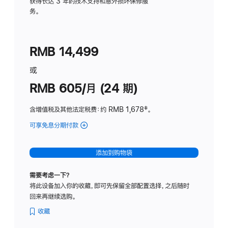
务
获得长达 3 年的技术支持和意外损坏保修服
务。
计
划
(适
RMB 14,499
用
于
或
Studio
RMB 605/月 (24 期)
Display
含增值税及其他法定税费
：约 RMB 1,678
脚
‡。
注
可享免息分期付款
(Studio
Display
-
添加到购物袋
纳
米
需要考虑一下？
纹
将此设备加入你的收藏，即可先保留全部配置选择，之后随时
理
回来再继续选购。
玻
璃
收藏
面