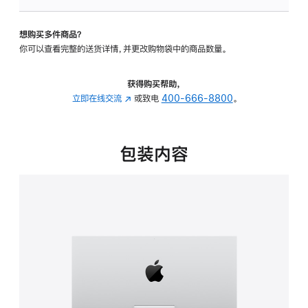
板
-
想购买多件商品？
可
你可以查看完整的送货详情，并更改购物袋中的商品数量。
调
倾
斜
获得购买帮助，
度
立即在线交流
(在
或致电
400-666-8800
。
的
新
支
窗
架
口
包装内容
的
中
分
打
期
开)
付
款
选
项)