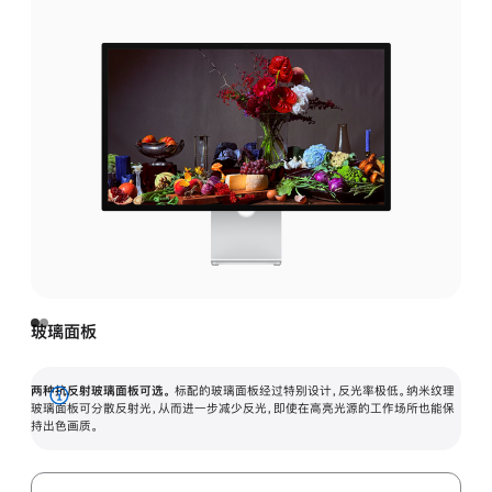
玻璃面板
两种抗反射玻璃面板可选。
标配的玻璃面板经过特别设计，反光率极低。纳米纹理
展
玻璃面板可分散反射光，从而进一步减少反光，即使在高亮光源的工作场所也能保
持出色画质。
开