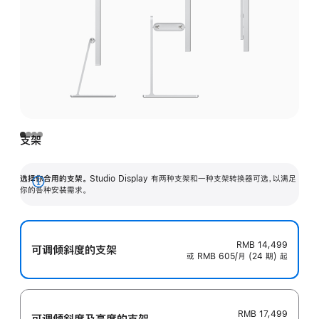
支架
选择你合用的支架。
Studio Display 有两种支架和一种支架转换器可选，以满足
展
你的各种安装需求。
开
RMB 14,499
可调倾斜度的支架
或 RMB 605/月 (24 期) 起
RMB 17,499
可调倾斜度及高‍度的支‍架