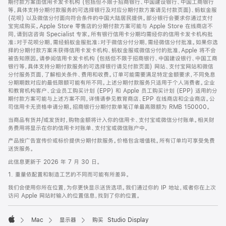
期付款方案由信用卡发卡机构 (包括但不限于招商银行、中国建设银行、中国工商银行
等，具体支持分期付款服务的可选择银行及对应分期付款方案请见付款页面)、蚂蚁金服
(花呗) 以及微信分付面向符合条件的中国大陆居民提供。部分银行会要求你通过支付
宝完成购买。Apple Store 零售店的分期付款方案可能与 Apple Store 在线商店不
同，请到店咨询 Specialist 专家。所有银行信用卡分期均需经你的信用卡发卡机构批
准；对于花呗分期，需经蚂蚁金服批准；对于微信分付分期，需经微信分付批准。如果你选
择的分期付款方案未获得信用卡发卡机构、蚂蚁金服或微信分付的批准，Apple 将不会
被告知原因。请参阅信用卡发卡机构 (包括但不限于招商银行、中国建设银行、中国工商
银行等，具体支持分期付款服务的可选择银行请见付款页面) 网站、支付宝网站和微信
分付服务页面，了解相关条件、费用和收费。订单可能需要满足特定金额要求，不同免息
分期期数对应的最低限额可能有所不同。上述分期付款服务只适用于个人消费者。企业
和教育机构客户、企业员工购买计划 (EPP) 和 Apple 员工购买计划 (EPP) 适用的分
期付款方案可能与上述方案不同，详情请参见教育商店、EPP 在线商店和企业商店。公
司信用卡无资格申请分期。招商银行分期付款单笔订单最高限额为 RMB 150000。
当商品有货并/或发货时，购物金额将计入你的信用卡、支付宝或微信分付账单。相关财
务费用将显示在你的信用卡对账单、支付宝或微信账户中。
产品按广告宣传价或标价提供分期付款服务。价格包含增值税。所有订单均可享受免费
送货服务。
此信息更新于 2026 年 7 月 30 日。
1. 重量依配置和制造工艺的不同而可能有所差异。
我们会使用你所在位置，为你更快显示送货选项。我们通过你的 IP 地址，或者你在上次
访问 Apple 网站时输入的位置信息，找到了你的位置。
Mac
显示器
购买 Studio Display