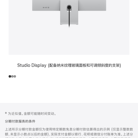
Studio Display (配备纳米纹理玻璃面板和可调倾斜度的支架)
网
脚
‡ 为近似值。金额可能随时间变动。
注
页
分期付款服务的条件
页
上述所示分期付款金额仅为使用特定期数免息分期付款估算得出的示例 (仅显示整数数
脚
额，未显示小数点以后的金额)，实际支付金额以银行、花呗或微信分付账单为准。上述分