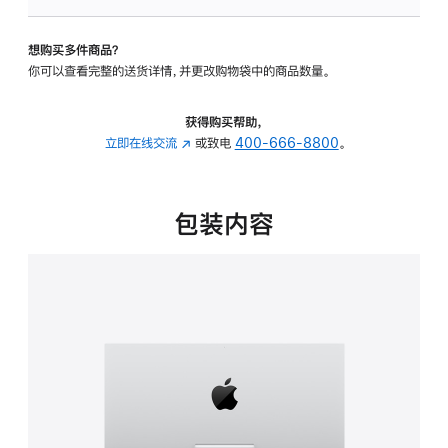
板
-
想购买多件商品？
可
你可以查看完整的送货详情，并更改购物袋中的商品数量。
调
倾
斜
获得购买帮助，
度
立即在线交流
(在
或致电
400-666-8800
。
的
新
支
窗
架
口
包装内容
的
中
分
打
期
开)
付
款
选
项)