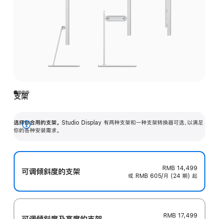
支架
选择你合用的支架。
Studio Display 有两种支架和一种支架转换器可选，以满足
展
你的各种安装需求。
开
RMB 14,499
可调倾斜度的支架
或 RMB 605/月 (24 期) 起
RMB 17,499
可调倾斜度及高‍度的支‍架