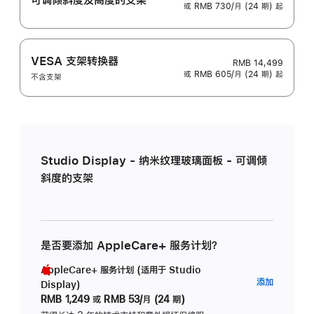
或 RMB 730/月 (24 期) 起
VESA 支架转换器
RMB 14,499
或 RMB 605/月 (24 期) 起
不含支架
Studio Display - 纳米纹理玻璃面板 - 可调倾
斜度的支架
是否要添加 AppleCare+ 服务计划？
AppleCare+ 服务计划 (适用于 Studio
AppleC
添加
Display)
服
RMB 1,249
或
RMB 53/月 (24 期)