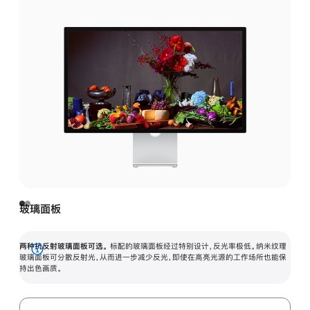
玻璃面板
两种抗反射玻璃面板可选。
标配的玻璃面板经过特别设计，反光率极低。纳米纹理
展
玻璃面板可分散反射光，从而进一步减少反光，即使在高亮光源的工作场所也能保
持出色画质。
开