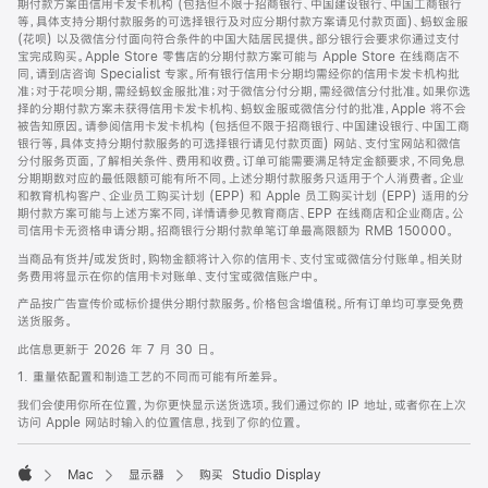
期付款方案由信用卡发卡机构 (包括但不限于招商银行、中国建设银行、中国工商银行
等，具体支持分期付款服务的可选择银行及对应分期付款方案请见付款页面)、蚂蚁金服
(花呗) 以及微信分付面向符合条件的中国大陆居民提供。部分银行会要求你通过支付
宝完成购买。Apple Store 零售店的分期付款方案可能与 Apple Store 在线商店不
同，请到店咨询 Specialist 专家。所有银行信用卡分期均需经你的信用卡发卡机构批
准；对于花呗分期，需经蚂蚁金服批准；对于微信分付分期，需经微信分付批准。如果你选
择的分期付款方案未获得信用卡发卡机构、蚂蚁金服或微信分付的批准，Apple 将不会
被告知原因。请参阅信用卡发卡机构 (包括但不限于招商银行、中国建设银行、中国工商
银行等，具体支持分期付款服务的可选择银行请见付款页面) 网站、支付宝网站和微信
分付服务页面，了解相关条件、费用和收费。订单可能需要满足特定金额要求，不同免息
分期期数对应的最低限额可能有所不同。上述分期付款服务只适用于个人消费者。企业
和教育机构客户、企业员工购买计划 (EPP) 和 Apple 员工购买计划 (EPP) 适用的分
期付款方案可能与上述方案不同，详情请参见教育商店、EPP 在线商店和企业商店。公
司信用卡无资格申请分期。招商银行分期付款单笔订单最高限额为 RMB 150000。
当商品有货并/或发货时，购物金额将计入你的信用卡、支付宝或微信分付账单。相关财
务费用将显示在你的信用卡对账单、支付宝或微信账户中。
产品按广告宣传价或标价提供分期付款服务。价格包含增值税。所有订单均可享受免费
送货服务。
此信息更新于 2026 年 7 月 30 日。
1. 重量依配置和制造工艺的不同而可能有所差异。
我们会使用你所在位置，为你更快显示送货选项。我们通过你的 IP 地址，或者你在上次
访问 Apple 网站时输入的位置信息，找到了你的位置。
Mac
显示器
购买 Studio Display