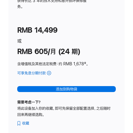
务
获得长达 3 年的技术支持和意外损坏保修服
务。
计
划
(适
RMB 14,499
用
于
或
Studio
RMB 605/月 (24 期)
Display
含增值税及其他法定税费
：约 RMB 1,678
脚
‡。
注
可享免息分期付款
(Studio
Display
-
添加到购物袋
纳
米
需要考虑一下？
纹
将此设备加入你的收藏，即可先保留全部配置选择，之后随时
理
回来再继续选购。
玻
璃
收藏
面