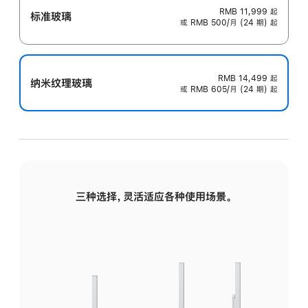
RMB 11,999
起
标准玻璃
或 RMB 500/月 (24 期) 起
RMB 14,499
起
纳米纹理玻璃
或 RMB 605/月 (24 期) 起
三种选择，灵活适应各种使用场景。
标