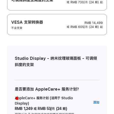
或 RMB 730/月 (24 期) 起
VESA 支架转换器
RMB 14,499
或 RMB 605/月 (24 期) 起
不含支架
Studio Display - 纳米纹理玻璃面板 - 可调倾
斜度的支架
是否要添加 AppleCare+ 服务计划？
AppleCare+ 服务计划 (适用于 Studio
AppleC
添加
Display)
服
RMB 1,249
或
RMB 53/月 (24 期)