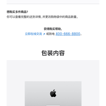
板
-
想购买多件商品？
可
你可以查看完整的送货详情，并更改购物袋中的商品数量。
调
倾
斜
获得购买帮助，
度
立即在线交流
(在
或致电
400-666-8800
。
的
新
支
窗
架
口
包装内容
的
中
分
打
期
开)
付
款
选
项)