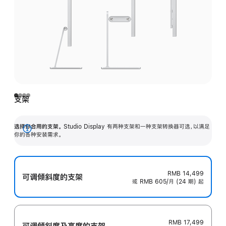
支架
选择你合用的支架。
Studio Display 有两种支架和一种支架转换器可选，以满足
展
你的各种安装需求。
开
RMB 14,499
可调倾斜度的支架
或 RMB 605/月 (24 期) 起
RMB 17,499
可调倾斜度及高‍度的支‍架