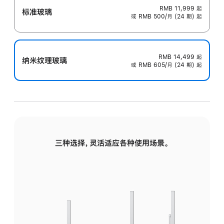
RMB 11,999
起
标准玻璃
或 RMB 500/月 (24 期) 起
RMB 14,499
起
纳米纹理玻璃
或 RMB 605/月 (24 期) 起
三种选择，灵活适应各种使用场景。
标