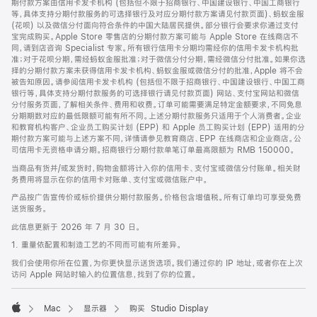
期付款方案由信用卡发卡机构 (包括但不限于招商银行、中国建设银行、中国工商银行
等，具体支持分期付款服务的可选择银行及对应分期付款方案请见付款页面)、蚂蚁金服
(花呗) 以及微信分付面向符合条件的中国大陆居民提供。部分银行会要求你通过支付
宝完成购买。Apple Store 零售店的分期付款方案可能与 Apple Store 在线商店不
同，请到店咨询 Specialist 专家。所有银行信用卡分期均需经你的信用卡发卡机构批
准；对于花呗分期，需经蚂蚁金服批准；对于微信分付分期，需经微信分付批准。如果你选
择的分期付款方案未获得信用卡发卡机构、蚂蚁金服或微信分付的批准，Apple 将不会
被告知原因。请参阅信用卡发卡机构 (包括但不限于招商银行、中国建设银行、中国工商
银行等，具体支持分期付款服务的可选择银行请见付款页面) 网站、支付宝网站和微信
分付服务页面，了解相关条件、费用和收费。订单可能需要满足特定金额要求，不同免息
分期期数对应的最低限额可能有所不同。上述分期付款服务只适用于个人消费者。企业
和教育机构客户、企业员工购买计划 (EPP) 和 Apple 员工购买计划 (EPP) 适用的分
期付款方案可能与上述方案不同，详情请参见教育商店、EPP 在线商店和企业商店。公
司信用卡无资格申请分期。招商银行分期付款单笔订单最高限额为 RMB 150000。
当商品有货并/或发货时，购物金额将计入你的信用卡、支付宝或微信分付账单。相关财
务费用将显示在你的信用卡对账单、支付宝或微信账户中。
产品按广告宣传价或标价提供分期付款服务。价格包含增值税。所有订单均可享受免费
送货服务。
此信息更新于 2026 年 7 月 30 日。
1. 重量依配置和制造工艺的不同而可能有所差异。
我们会使用你所在位置，为你更快显示送货选项。我们通过你的 IP 地址，或者你在上次
访问 Apple 网站时输入的位置信息，找到了你的位置。
Mac
显示器
购买 Studio Display