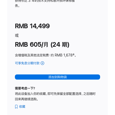
务
获得长达 3 年的技术支持和意外损坏保修服
务。
计
划
(适
RMB 14,499
用
于
或
Studio
RMB 605/月 (24 期)
Display
含增值税及其他法定税费
：约 RMB 1,678
脚
‡。
注
可享免息分期付款
(Studio
Display
-
添加到购物袋
纳
米
需要考虑一下？
纹
将此设备加入你的收藏，即可先保留全部配置选择，之后随时
理
回来再继续选购。
玻
璃
收藏
面