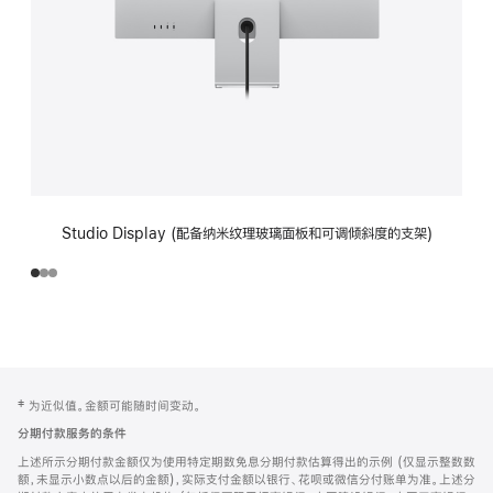
Studio Display (配备纳米纹理玻璃面板和可调倾斜度的支架)
网
脚
‡ 为近似值。金额可能随时间变动。
注
页
分期付款服务的条件
页
上述所示分期付款金额仅为使用特定期数免息分期付款估算得出的示例 (仅显示整数数
脚
额，未显示小数点以后的金额)，实际支付金额以银行、花呗或微信分付账单为准。上述分