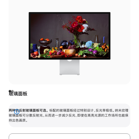
玻璃面板
两种抗反射玻璃面板可选。
标配的玻璃面板经过特别设计，反光率极低。纳米纹理
展
玻璃面板可分散反射光，从而进一步减少反光，即使在高亮光源的工作场所也能保
持出色画质。
开