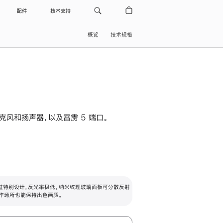
配件
技术支持
概览
技术规格
级麦克风和扬声器，以及雷雳 5 端口。
过特别设计，反光率极低。纳米纹理玻璃面板可分散反射
作场所也能保持出色画质。