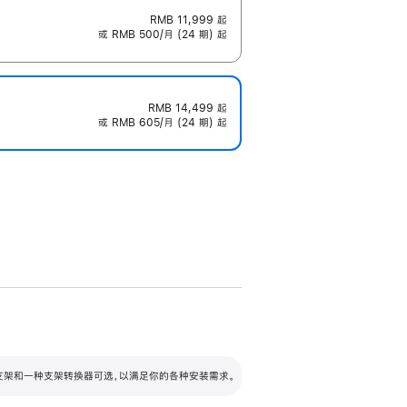
RMB 11,999
起
或 RMB 500/月 (24 期) 起
RMB 14,499
起
或 RMB 605/月 (24 期) 起
配可调倾斜度及高度的支架，额外增加 105
VESA 支架转换器
 有两种支架和一种支架转换器可选，以满足你的各种安装需求。
毫米的高度调节范围。
容的支架 (未随附)