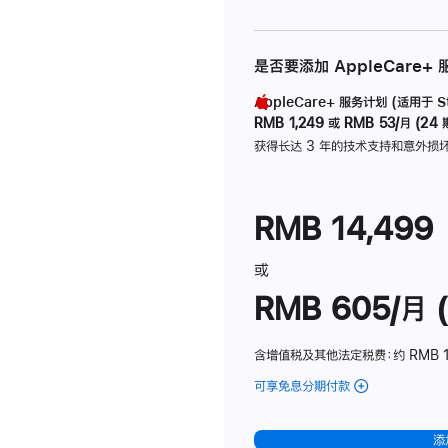
是否要添加 AppleCare+
AppleCare+ 服务计划 (适用于 Stu
RMB 1,249
或
RMB 53/月 (24 
获得长达 3 年的技术支持和意外损
RMB 14,499
或
RMB 605/月 (
含增值税及其他法定税费
：约 RMB 1
可享免息分期付款
(Studio
Display
-
添