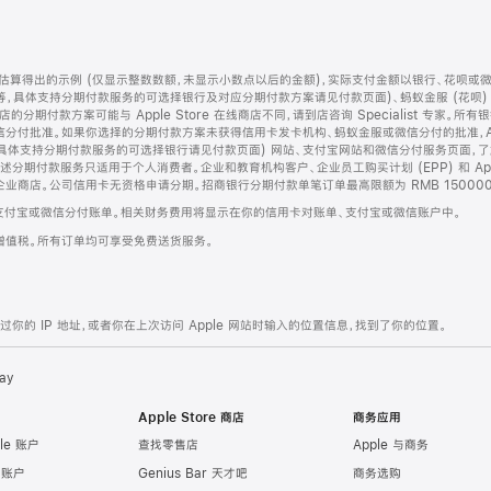
算得出的示例 (仅显示整数数额，未显示小数点以后的金额)，实际支付金额以银行、花呗或
等，具体支持分期付款服务的可选择银行及对应分期付款方案请见付款页面)、蚂蚁金服 (花呗
售店的分期付款方案可能与 Apple Store 在线商店不同，请到店咨询 Specialist 专
分付批准。如果你选择的分期付款方案未获得信用卡发卡机构、蚂蚁金服或微信分付的批准，Ap
具体支持分期付款服务的可选择银行请见付款页面) 网站、支付宝网站和微信分付服务页面，
期付款服务只适用于个人消费者。企业和教育机构客户、企业员工购买计划 (EPP) 和 Appl
企业商店。公司信用卡无资格申请分期。招商银行分期付款单笔订单最高限额为 RMB 150000
支付宝或微信分付账单。相关财务费用将显示在你的信用卡对账单、支付宝或微信账户中。
增值税。所有订单均可享受免费送货服务。
的 IP 地址，或者你在上次访问 Apple 网站时输入的位置信息，找到了你的位置。
ay
Apple Store 商店
商务应用
le 账户
查找零售店
Apple 与商务
e 账户
Genius Bar 天才吧
商务选购