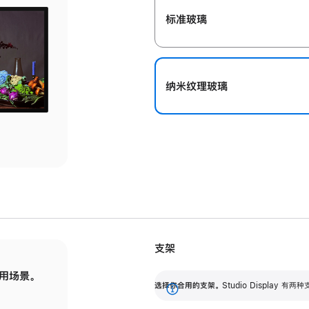
标准玻璃
纳米纹理玻璃
支架
用场景。
标配可调倾斜度的支架，提供 30 度的倾斜度
选
选择你合用的支架。
Studio Display
调节范围。
展