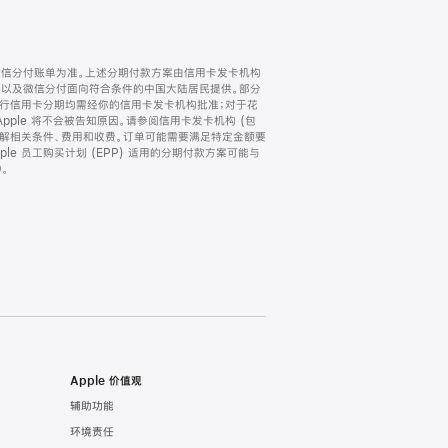
微信分付账单为准。上述分期付款方案由信用卡发卡机构
) 以及微信分付面向符合条件的中国大陆居民提供。部分
家。所有银行信用卡分期均需经你的信用卡发卡机构批准；对于花
ple 将不会被告知原因。请参阅信用卡发卡机构 (包
了解相关条件、费用和收费。订单可能需要满足特定金额要
e 员工购买计划 (EPP) 适用的分期付款方案可能与
。
Apple 价值观
辅助功能
环境责任