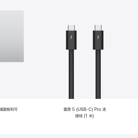
选
项)
理玻璃面板和可
雷雳 5 (USB-C) Pro 连
接线 (1 米)