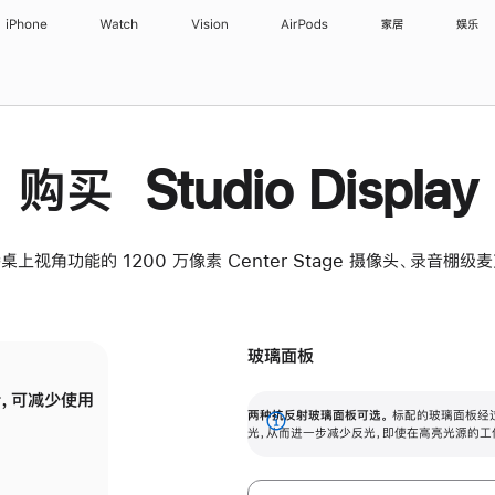
iPhone
Watch
Vision
AirPods
家居
娱乐
购买 Studio Display
桌上视角功能的 1200 万像素 Center Stage 摄像头、录音棚
玻璃面板
，可减少使用
纳米纹理玻璃面板可进一步减少反光，即使在
两种抗反射玻璃面板可选。
标配的玻璃面板经
。
有高亮光源的场所使用，也能保持出色画质。
展
光，从而进一步减少反光，即使在高亮光源的工
开