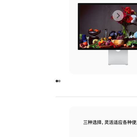
上
下
一
一
张
张
图
图
库
库
图
图
片
片
-
-
玻
玻
璃
璃
三种选择，灵活适应各种使
面
面
板
板