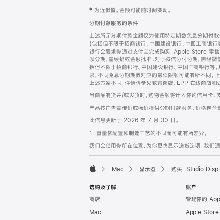
网
脚
‡ 为近似值。金额可能随时间变动。
注
页
分期付款服务的条件
页
上述所示分期付款金额仅为使用特定期数免息分期付款估
脚
(包括但不限于招商银行、中国建设银行、中国工商银行
银行会要求你通过支付宝完成购买。Apple Store 零
呗分期，需经蚂蚁金服批准；对于微信分付分期，需经微信
括但不限于招商银行、中国建设银行、中国工商银行等，
求，不同免息分期期数对应的最低限额可能有所不同。上述分
上述方案不同，详情请参见教育商店、EPP 在线商店和
当商品有货并/或发货时，购物金额将计入你的信用卡、
产品按广告宣传价或标价提供分期付款服务。价格包含
此信息更新于 2026 年 7 月 30 日。
1. 重量依配置和制造工艺的不同而可能有所差异。
我们会使用你所在位置，为你更快显示送货选项。我们通过你
Mac
显示器
购买 Studio Displ
Apple
选购及了解
账户
商店
管理你的 App
Mac
Apple Stor