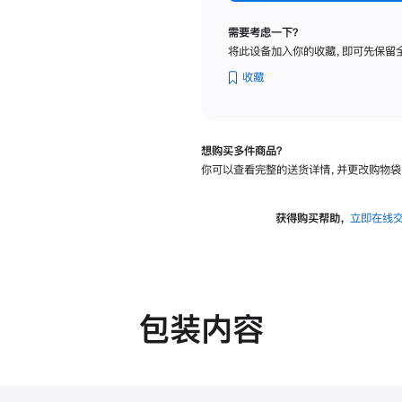
纳
米
需要考虑一下？
纹
将此设备加入你的收藏，即可先保留
理
玻
收藏
璃
面
板
想购买多件商品？
-
你可以查看完整的送货详情，并更改购物袋
可
调
倾
获得购买帮助，
立即在线
斜
度
的
支
架
包装内容
的
分
期
付
款