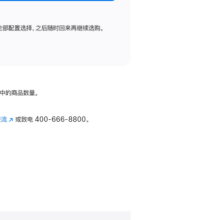
全部配置选择，之后随时回来再继续选购。
中的商品数量。
交流
(在
或致电
400-666-8800。
新
窗
口
中
打
开)