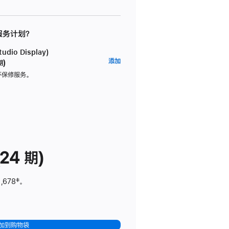
 服务计划？
dio Display)
AppleCare+
添加
期)
服
坏保修服务。
务
计
划
(适
用
于
24 期)
Studio
Display)
,678
脚
‡。
注
加到购物袋