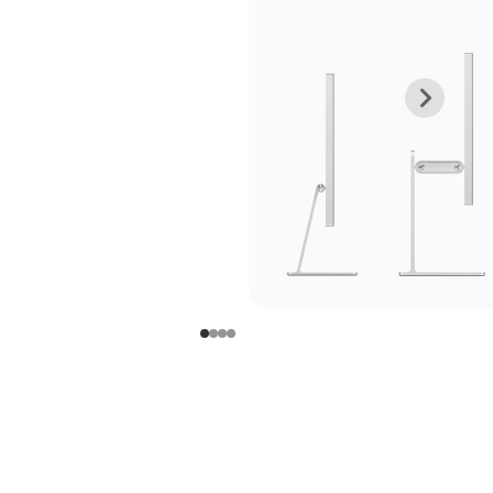
上
下
一
一
张
张
图
图
库
库
图
图
片
片
-
-
支
支
架
架