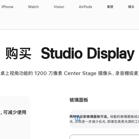
iPhone
Watch
Vision
AirPods
家居
娱乐
购买 Studio Display
桌上视角功能的 1200 万像素 Center Stage 摄像头、录音棚
玻璃面板
，可减少使用
纳米纹理玻璃面板可进一步减少反光，即使在
两种抗反射玻璃面板可选。
标配的玻璃面板经
。
有高亮光源的场所使用，也能保持出色画质。
展
光，从而进一步减少反光，即使在高亮光源的工
开