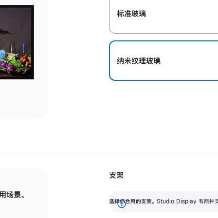
标准玻璃
纳米纹理玻璃
支架
用场景。
标配可调倾斜度的支架，提供 30 度的倾斜度
选
选择你合用的支架。
Studio Display
调节范围。
展