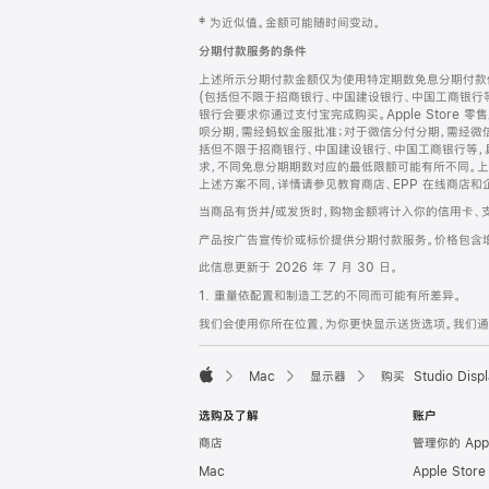
网
脚
‡ 为近似值。金额可能随时间变动。
注
页
分期付款服务的条件
页
上述所示分期付款金额仅为使用特定期数免息分期付款估
脚
(包括但不限于招商银行、中国建设银行、中国工商银行
银行会要求你通过支付宝完成购买。Apple Store 零
呗分期，需经蚂蚁金服批准；对于微信分付分期，需经微信
括但不限于招商银行、中国建设银行、中国工商银行等，
求，不同免息分期期数对应的最低限额可能有所不同。上述分
上述方案不同，详情请参见教育商店、EPP 在线商店和
当商品有货并/或发货时，购物金额将计入你的信用卡、
产品按广告宣传价或标价提供分期付款服务。价格包含
此信息更新于 2026 年 7 月 30 日。
1. 重量依配置和制造工艺的不同而可能有所差异。
我们会使用你所在位置，为你更快显示送货选项。我们通过你
Mac
显示器
购买 Studio Displ
Apple
选购及了解
账户
商店
管理你的 App
Mac
Apple Stor