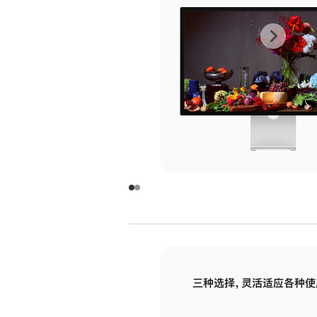
上
下
一
一
张
张
图
图
库
库
图
图
片
片
-
-
玻
玻
璃
璃
三种选择，灵活适应各种使
面
面
板
板