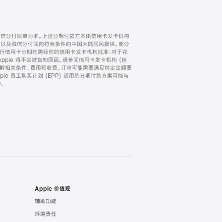
微信分付账单为准。上述分期付款方案由信用卡发卡机构
) 以及微信分付面向符合条件的中国大陆居民提供。部分
家。所有银行信用卡分期均需经你的信用卡发卡机构批准；对于花
ple 将不会被告知原因。请参阅信用卡发卡机构 (包
了解相关条件、费用和收费。订单可能需要满足特定金额要
e 员工购买计划 (EPP) 适用的分期付款方案可能与
。
Apple 价值观
辅助功能
环境责任