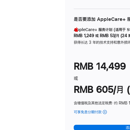
是否要添加 AppleCare+
AppleCare+ 服务计划 (适用于 Stu
RMB 1,249
或
RMB 53/月 (24 
获得长达 3 年的技术支持和意外损
RMB 14,499
或
RMB 605/月 (
含增值税及其他法定税费
：约 RMB 1
可享免息分期付款
(Studio
Display
-
添