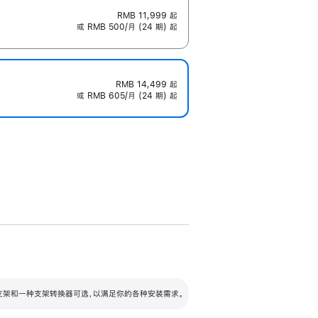
RMB 11,999
起
或 RMB 500/月 (24 期) 起
RMB 14,499
起
或 RMB 605/月 (24 期) 起
配可调倾斜度及高度的支架，额外增加 105
VESA 支架转换器
 有两种支架和一种支架转换器可选，以满足你的各种安装需求。
毫米的高度调节范围。
容的支架 (未随附)