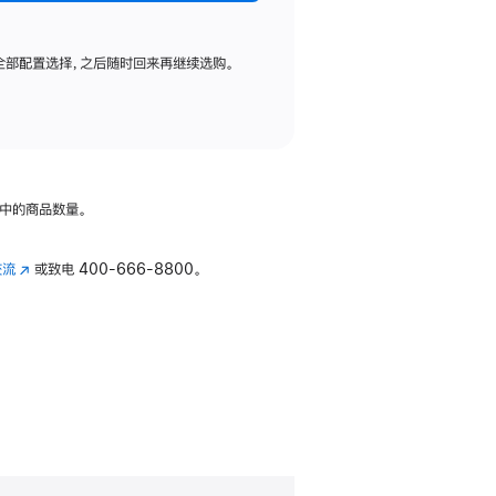
全部配置选择，之后随时回来再继续选购。
中的商品数量。
交流
(在
或致电
400-666-8800。
新
窗
口
中
打
开)