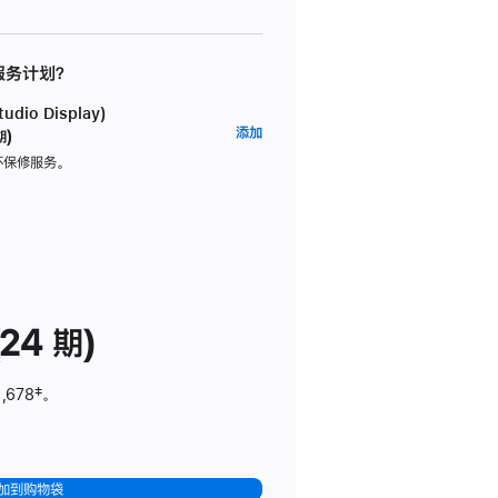
 服务计划？
dio Display)
AppleCare+
添加
期)
服
坏保修服务。
务
计
划
(适
用
于
24 期)
Studio
Display)
,678
脚
‡。
注
加到购物袋