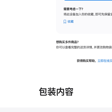
纳
米
需要考虑一下？
纹
将此设备加入你的收藏，即可先保留
理
玻
收藏
璃
面
板
想购买多件商品？
-
你可以查看完整的送货详情，并更改购物袋
可
调
倾
获得购买帮助，
立即在线
斜
度
的
支
架
包装内容
的
分
期
付
款