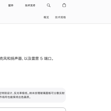
配件
技术支持
概览
技术规格
级麦克风和扬声器，以及雷雳 5 端口。
过特别设计，反光率极低。纳米纹理玻璃面板可分散反射
作场所也能保持出色画质。