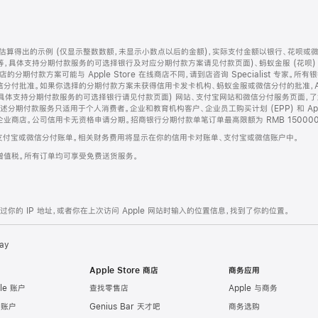
算得出的示例 (仅显示整数数额，未显示小数点以后的金额)，实际支付金额以银行、花呗或
等，具体支持分期付款服务的可选择银行及对应分期付款方案请见付款页面)、蚂蚁金服 (花呗
售店的分期付款方案可能与 Apple Store 在线商店不同，请到店咨询 Specialist 专
分付批准。如果你选择的分期付款方案未获得信用卡发卡机构、蚂蚁金服或微信分付的批准，Ap
具体支持分期付款服务的可选择银行请见付款页面) 网站、支付宝网站和微信分付服务页面，
期付款服务只适用于个人消费者。企业和教育机构客户、企业员工购买计划 (EPP) 和 Appl
企业商店。公司信用卡无资格申请分期。招商银行分期付款单笔订单最高限额为 RMB 150000
支付宝或微信分付账单。相关财务费用将显示在你的信用卡对账单、支付宝或微信账户中。
增值税。所有订单均可享受免费送货服务。
的 IP 地址，或者你在上次访问 Apple 网站时输入的位置信息，找到了你的位置。
ay
Apple Store 商店
商务应用
le 账户
查找零售店
Apple 与商务
e 账户
Genius Bar 天才吧
商务选购