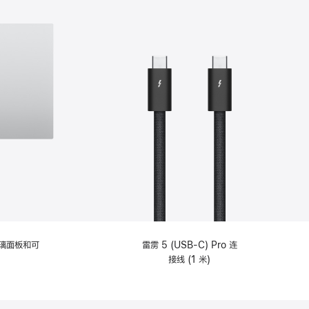
选
项)
理玻璃面板和可
雷雳 5 (USB-C) Pro 连
接线 (1 米)