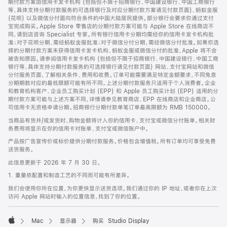
期付款方案由信用卡发卡机构 (包括但不限于招商银行、中国建设银行、中国工商银行
等，具体支持分期付款服务的可选择银行及对应分期付款方案请见付款页面)、蚂蚁金服
(花呗) 以及微信分付面向符合条件的中国大陆居民提供。部分银行会要求你通过支付
宝完成购买。Apple Store 零售店的分期付款方案可能与 Apple Store 在线商店不
同，请到店咨询 Specialist 专家。所有银行信用卡分期均需经你的信用卡发卡机构批
准；对于花呗分期，需经蚂蚁金服批准；对于微信分付分期，需经微信分付批准。如果你选
择的分期付款方案未获得信用卡发卡机构、蚂蚁金服或微信分付的批准，Apple 将不会
被告知原因。请参阅信用卡发卡机构 (包括但不限于招商银行、中国建设银行、中国工商
银行等，具体支持分期付款服务的可选择银行请见付款页面) 网站、支付宝网站和微信
分付服务页面，了解相关条件、费用和收费。订单可能需要满足特定金额要求，不同免息
分期期数对应的最低限额可能有所不同。上述分期付款服务只适用于个人消费者。企业
和教育机构客户、企业员工购买计划 (EPP) 和 Apple 员工购买计划 (EPP) 适用的分
期付款方案可能与上述方案不同，详情请参见教育商店、EPP 在线商店和企业商店。公
司信用卡无资格申请分期。招商银行分期付款单笔订单最高限额为 RMB 150000。
当商品有货并/或发货时，购物金额将计入你的信用卡、支付宝或微信分付账单。相关财
务费用将显示在你的信用卡对账单、支付宝或微信账户中。
产品按广告宣传价或标价提供分期付款服务。价格包含增值税。所有订单均可享受免费
送货服务。
此信息更新于 2026 年 7 月 30 日。
1. 重量依配置和制造工艺的不同而可能有所差异。
我们会使用你所在位置，为你更快显示送货选项。我们通过你的 IP 地址，或者你在上次
访问 Apple 网站时输入的位置信息，找到了你的位置。
Mac
显示器
购买 Studio Display