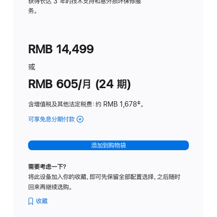
务
获得长达 3 年的技术支持和意外损坏保修服
务。
计
划
(适
RMB 14,499
用
于
或
Studio
RMB 605/月 (24 期)
Display
含增值税及其他法定税费
：约 RMB 1,678
脚
‡。
注
可享免息分期付款
(Studio
Display
-
添加到购物袋
纳
米
需要考虑一下？
纹
将此设备加入你的收藏，即可先保留全部配置选择，之后随时
理
回来再继续选购。
玻
璃
收藏
面