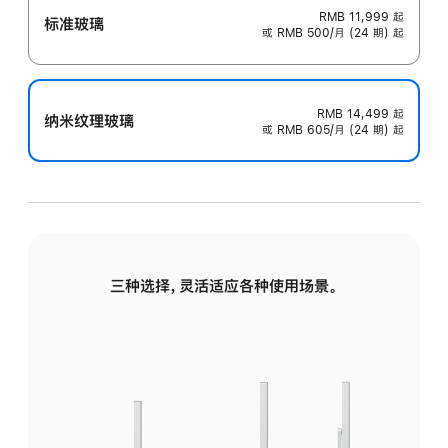
RMB 11,999
起
标准玻璃
或 RMB 500/月 (24 期) 起
RMB 14,499
起
纳米纹理玻璃
或 RMB 605/月 (24 期) 起
三种选择，灵活适应各种使用场景。
标