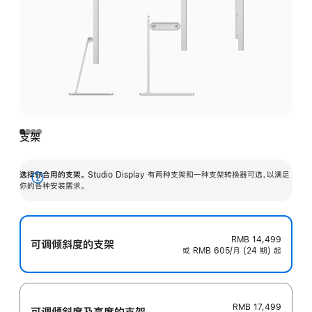
支架
选择你合用的支架。
Studio Display 有两种支架和一种支架转换器可选，以满足
展
你的各种安装需求。
开
RMB 14,499
可调倾斜度的支架
或 RMB 605/月 (24 期) 起
RMB 17,499
可调倾斜度及高‍度的支‍架