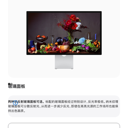
玻璃面板
两种抗反射玻璃面板可选。
标配的玻璃面板经过特别设计，反光率极低。纳米纹理
展
玻璃面板可分散反射光，从而进一步减少反光，即使在高亮光源的工作场所也能保
持出色画质。
开