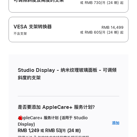
或 RMB 730/月 (24 期) 起
VESA 支架转换器
RMB 14,499
或 RMB 605/月 (24 期) 起
不含支架
Studio Display - 纳米纹理玻璃面板 - 可调倾
斜度的支架
是否要添加 AppleCare+ 服务计划？
AppleCare+ 服务计划 (适用于 Studio
AppleC
添加
Display)
服
RMB 1,249
或
RMB 53/月 (24 期)