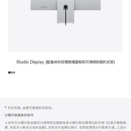
Studio Display (配备纳米纹理玻璃面板和可调倾斜度的支架)
网
脚
‡ 为近似值。金额可能随时间变动。
注
页
分期付款服务的条件
页
上述所示分期付款金额仅为使用特定期数免息分期付款估算得出的示例 (仅显示整数数
脚
额，未显示小数点以后的金额)，实际支付金额以银行、花呗或微信分付账单为准。上述分