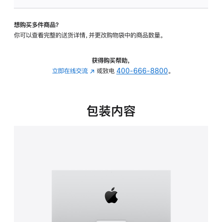
板
-
想购买多件商品？
可
你可以查看完整的送货详情，并更改购物袋中的商品数量。
调
倾
斜
获得购买帮助，
度
立即在线交流
(在
或致电
400-666-8800
。
的
新
支
窗
架
口
包装内容
的
中
分
打
期
开)
付
款
选
项)