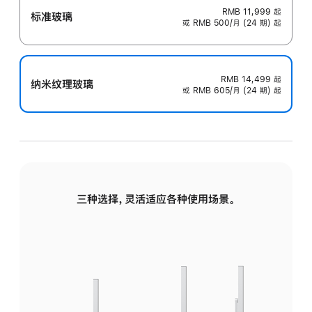
RMB 11,999
起
标准玻璃
或 RMB 500/月 (24 期) 起
RMB 14,499
起
纳米纹理玻璃
或 RMB 605/月 (24 期) 起
三种选择，灵活适应各种使用场景。
标