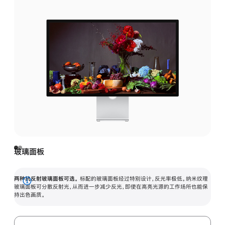
玻璃面板
两种抗反射玻璃面板可选。
标配的玻璃面板经过特别设计，反光率极低。纳米纹理
展
玻璃面板可分散反射光，从而进一步减少反光，即使在高亮光源的工作场所也能保
持出色画质。
开