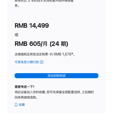
务
获得长达 3 年的技术支持和意外损坏保修服
务。
计
划
(适
RMB 14,499
用
于
或
Studio
RMB 605/月 (24 期)
Display
含增值税及其他法定税费
：约 RMB 1,678
脚
‡。
注
可享免息分期付款
(Studio
Display
-
添加到购物袋
纳
米
需要考虑一下？
纹
将此设备加入你的收藏，即可先保留全部配置选择，之后随时
理
回来再继续选购。
玻
璃
收藏
面