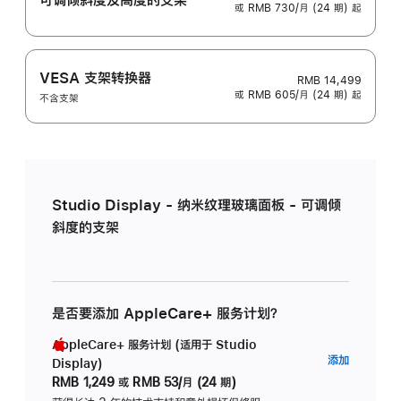
或 RMB 730/月 (24 期) 起
VESA 支架转换器
RMB 14,499
或 RMB 605/月 (24 期) 起
不含支架
Studio Display - 纳米纹理玻璃面板 - 可调倾
斜度的支架
是否要添加 AppleCare+ 服务计划？
AppleCare+ 服务计划 (适用于 Studio
AppleC
添加
Display)
服
RMB 1,249
或
RMB 53/月 (24 期)