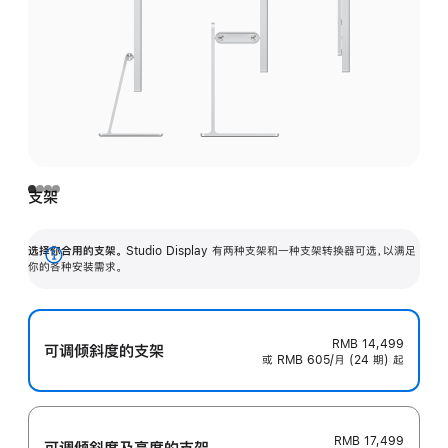
支架
选择你合用的支架。
Studio Display 有两种支架和一种支架转换器可选，以满足
展
你的各种安装需求。
开
RMB 14,499
可调倾斜度的支架
或 RMB 605/月 (24 期) 起
RMB 17,499
可调倾斜度及高‍度的支‍架