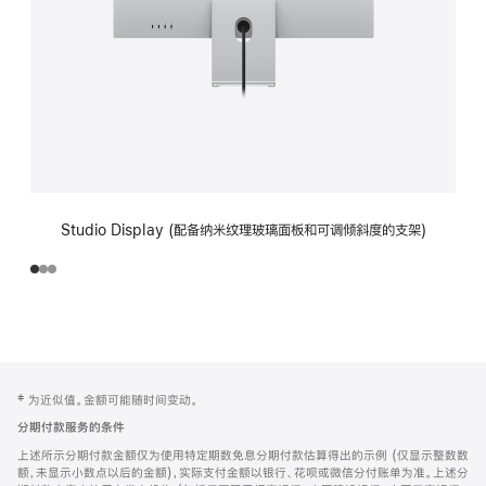
Studio Display (配备纳米纹理玻璃面板和可调倾斜度的支架)
网
脚
‡ 为近似值。金额可能随时间变动。
注
页
分期付款服务的条件
页
上述所示分期付款金额仅为使用特定期数免息分期付款估算得出的示例 (仅显示整数数
脚
额，未显示小数点以后的金额)，实际支付金额以银行、花呗或微信分付账单为准。上述分