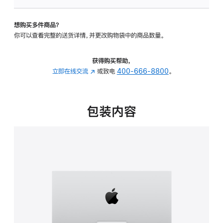
板
-
想购买多件商品？
可
你可以查看完整的送货详情，并更改购物袋中的商品数量。
调
倾
斜
获得购买帮助，
度
立即在线交流
(在
或致电
400-666-8800
。
的
新
支
窗
架
口
包装内容
的
中
分
打
期
开)
付
款
选
项)