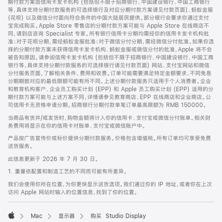
期付款方案由信用卡发卡机构 (包括但不限于招商银行、中国建设银行、中国工商银行
等，具体支持分期付款服务的可选择银行及对应分期付款方案请见付款页面)、蚂蚁金服
(花呗) 以及微信分付面向符合条件的中国大陆居民提供。部分银行会要求你通过支付
宝完成购买。Apple Store 零售店的分期付款方案可能与 Apple Store 在线商店不
同，请到店咨询 Specialist 专家。所有银行信用卡分期均需经你的信用卡发卡机构批
准；对于花呗分期，需经蚂蚁金服批准；对于微信分付分期，需经微信分付批准。如果你选
择的分期付款方案未获得信用卡发卡机构、蚂蚁金服或微信分付的批准，Apple 将不会
被告知原因。请参阅信用卡发卡机构 (包括但不限于招商银行、中国建设银行、中国工商
银行等，具体支持分期付款服务的可选择银行请见付款页面) 网站、支付宝网站和微信
分付服务页面，了解相关条件、费用和收费。订单可能需要满足特定金额要求，不同免息
分期期数对应的最低限额可能有所不同。上述分期付款服务只适用于个人消费者。企业
和教育机构客户、企业员工购买计划 (EPP) 和 Apple 员工购买计划 (EPP) 适用的分
期付款方案可能与上述方案不同，详情请参见教育商店、EPP 在线商店和企业商店。公
司信用卡无资格申请分期。招商银行分期付款单笔订单最高限额为 RMB 150000。
当商品有货并/或发货时，购物金额将计入你的信用卡、支付宝或微信分付账单。相关财
务费用将显示在你的信用卡对账单、支付宝或微信账户中。
产品按广告宣传价或标价提供分期付款服务。价格包含增值税。所有订单均可享受免费
送货服务。
此信息更新于 2026 年 7 月 30 日。
1. 重量依配置和制造工艺的不同而可能有所差异。
我们会使用你所在位置，为你更快显示送货选项。我们通过你的 IP 地址，或者你在上次
访问 Apple 网站时输入的位置信息，找到了你的位置。
Mac
显示器
购买 Studio Display