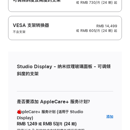
或 RMB 730/月 (24 期) 起
VESA 支架转换器
RMB 14,499
或 RMB 605/月 (24 期) 起
不含支架
Studio Display - 纳米纹理玻璃面板 - 可调倾
斜度的支架
是否要添加 AppleCare+ 服务计划？
AppleCare+ 服务计划 (适用于 Studio
AppleC
添加
Display)
服
RMB 1,249
或
RMB 53/月 (24 期)