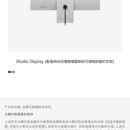
Studio Display (配备纳米纹理玻璃面板和可调倾斜度的支架)
网
脚
‡ 为近似值。金额可能随时间变动。
注
页
分期付款服务的条件
页
上述所示分期付款金额仅为使用特定期数免息分期付款估算得出的示例 (仅显示整数数
脚
额，未显示小数点以后的金额)，实际支付金额以银行、花呗或微信分付账单为准。上述分