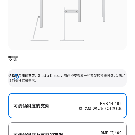
支架
选择你合用的支架。
Studio Display 有两种支架和一种支架转换器可选，以满足
展
你的各种安装需求。
开
RMB 14,499
可调倾斜度的支架
或 RMB 605/月 (24 期) 起
RMB 17,499
可调倾斜度及高‍度的支‍架