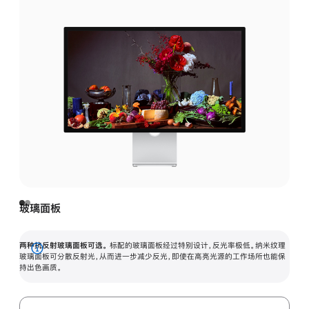
玻璃面板
两种抗反射玻璃面板可选。
标配的玻璃面板经过特别设计，反光率极低。纳米纹理
展
玻璃面板可分散反射光，从而进一步减少反光，即使在高亮光源的工作场所也能保
持出色画质。
开