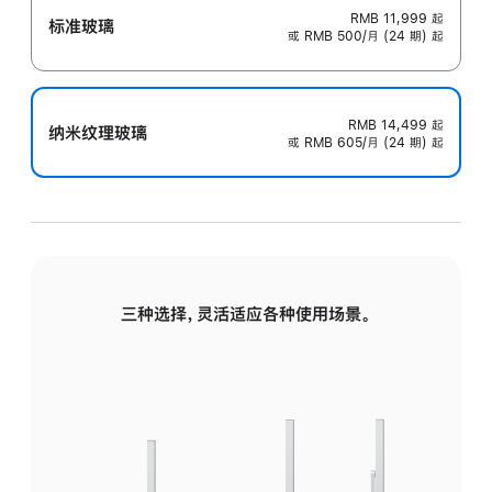
RMB 11,999
起
标准玻璃
或 RMB 500/月 (24 期) 起
RMB 14,499
起
纳米纹理玻璃
或 RMB 605/月 (24 期) 起
三种选择，灵活适应各种使用场景。
标