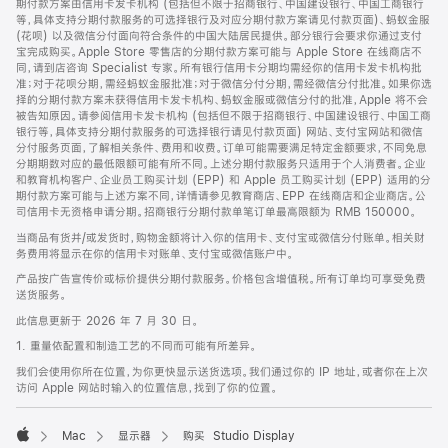
期付款方案由信用卡发卡机构 (包括但不限于招商银行、中国建设银行、中国工商银行
等，具体支持分期付款服务的可选择银行及对应分期付款方案请见付款页面)、蚂蚁金服
(花呗) 以及微信分付面向符合条件的中国大陆居民提供。部分银行会要求你通过支付
宝完成购买。Apple Store 零售店的分期付款方案可能与 Apple Store 在线商店不
同，请到店咨询 Specialist 专家。所有银行信用卡分期均需经你的信用卡发卡机构批
准；对于花呗分期，需经蚂蚁金服批准；对于微信分付分期，需经微信分付批准。如果你选
择的分期付款方案未获得信用卡发卡机构、蚂蚁金服或微信分付的批准，Apple 将不会
被告知原因。请参阅信用卡发卡机构 (包括但不限于招商银行、中国建设银行、中国工商
银行等，具体支持分期付款服务的可选择银行请见付款页面) 网站、支付宝网站和微信
分付服务页面，了解相关条件、费用和收费。订单可能需要满足特定金额要求，不同免息
分期期数对应的最低限额可能有所不同。上述分期付款服务只适用于个人消费者。企业
和教育机构客户、企业员工购买计划 (EPP) 和 Apple 员工购买计划 (EPP) 适用的分
期付款方案可能与上述方案不同，详情请参见教育商店、EPP 在线商店和企业商店。公
司信用卡无资格申请分期。招商银行分期付款单笔订单最高限额为 RMB 150000。
当商品有货并/或发货时，购物金额将计入你的信用卡、支付宝或微信分付账单。相关财
务费用将显示在你的信用卡对账单、支付宝或微信账户中。
产品按广告宣传价或标价提供分期付款服务。价格包含增值税。所有订单均可享受免费
送货服务。
此信息更新于 2026 年 7 月 30 日。
1. 重量依配置和制造工艺的不同而可能有所差异。
我们会使用你所在位置，为你更快显示送货选项。我们通过你的 IP 地址，或者你在上次
访问 Apple 网站时输入的位置信息，找到了你的位置。
Mac
显示器
购买 Studio Display