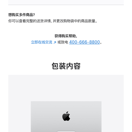
板
-
想购买多件商品？
可
你可以查看完整的送货详情，并更改购物袋中的商品数量。
调
倾
斜
获得购买帮助，
度
立即在线交流
(在
或致电
400-666-8800
。
的
新
支
窗
架
口
包装内容
的
中
分
打
期
开)
付
款
选
项)