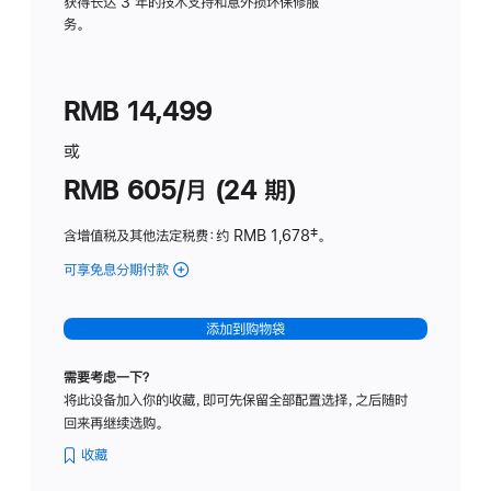
务
获得长达 3 年的技术支持和意外损坏保修服
务。
计
划
(适
RMB 14,499
用
于
或
Studio
RMB 605/月 (24 期)
Display
含增值税及其他法定税费
：约 RMB 1,678
脚
‡。
注
可享免息分期付款
(Studio
Display
-
添加到购物袋
纳
米
需要考虑一下？
纹
将此设备加入你的收藏，即可先保留全部配置选择，之后随时
理
回来再继续选购。
玻
璃
收藏
面