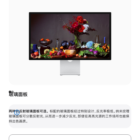
玻璃面板
两种抗反射玻璃面板可选。
标配的玻璃面板经过特别设计，反光率极低。纳米纹理
展
玻璃面板可分散反射光，从而进一步减少反光，即使在高亮光源的工作场所也能保
持出色画质。
开