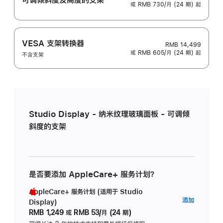
或 RMB 730/月 (24 期) 起
VESA 支架转换器
RMB 14,499
或 RMB 605/月 (24 期) 起
不含支架
Studio Display - 纳米纹理玻璃面板 - 可调倾
斜度的支架
是否要添加 AppleCare+ 服务计划？
AppleCare+ 服务计划 (适用于 Studio
AppleC
添加
Display)
服
RMB 1,249
或
RMB 53/月 (24 期)