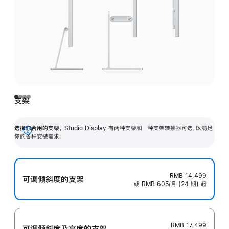
支架
选择你合用的支架。
Studio Display 有两种支架和一种支架转换器可选，以满足
展
你的各种安装需求。
开
RMB 14,499
可调倾斜度的支架
或 RMB 605/月 (24 期) 起
RMB 17,499
可调倾斜度及高‍度的支‍架