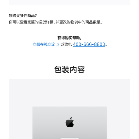
板
-
想购买多件商品？
可
你可以查看完整的送货详情，并更改购物袋中的商品数量。
调
倾
斜
获得购买帮助，
度
立即在线交流
(在
或致电
400-666-8800
。
的
新
支
窗
架
口
包装内容
的
中
分
打
期
开)
付
款
选
项)