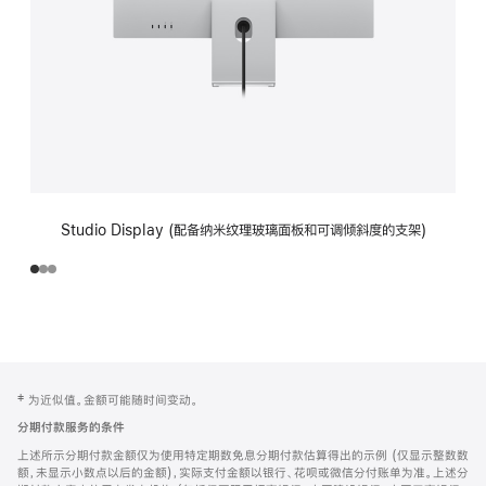
Studio Display (配备纳米纹理玻璃面板和可调倾斜度的支架)
网
脚
‡ 为近似值。金额可能随时间变动。
注
页
分期付款服务的条件
页
上述所示分期付款金额仅为使用特定期数免息分期付款估算得出的示例 (仅显示整数数
脚
额，未显示小数点以后的金额)，实际支付金额以银行、花呗或微信分付账单为准。上述分