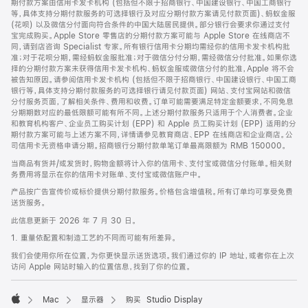
期付款方案由信用卡发卡机构 (包括但不限于招商银行、中国建设银行、中国工商银行
等，具体支持分期付款服务的可选择银行及对应分期付款方案请见付款页面)、蚂蚁金服
(花呗) 以及微信分付面向符合条件的中国大陆居民提供。部分银行会要求你通过支付
宝完成购买。Apple Store 零售店的分期付款方案可能与 Apple Store 在线商店不
同，请到店咨询 Specialist 专家。所有银行信用卡分期均需经你的信用卡发卡机构批
准；对于花呗分期，需经蚂蚁金服批准；对于微信分付分期，需经微信分付批准。如果你选
择的分期付款方案未获得信用卡发卡机构、蚂蚁金服或微信分付的批准，Apple 将不会
被告知原因。请参阅信用卡发卡机构 (包括但不限于招商银行、中国建设银行、中国工商
银行等，具体支持分期付款服务的可选择银行请见付款页面) 网站、支付宝网站和微信
分付服务页面，了解相关条件、费用和收费。订单可能需要满足特定金额要求，不同免息
分期期数对应的最低限额可能有所不同。上述分期付款服务只适用于个人消费者。企业
和教育机构客户、企业员工购买计划 (EPP) 和 Apple 员工购买计划 (EPP) 适用的分
期付款方案可能与上述方案不同，详情请参见教育商店、EPP 在线商店和企业商店。公
司信用卡无资格申请分期。招商银行分期付款单笔订单最高限额为 RMB 150000。
当商品有货并/或发货时，购物金额将计入你的信用卡、支付宝或微信分付账单。相关财
务费用将显示在你的信用卡对账单、支付宝或微信账户中。
产品按广告宣传价或标价提供分期付款服务。价格包含增值税。所有订单均可享受免费
送货服务。
此信息更新于 2026 年 7 月 30 日。
1. 重量依配置和制造工艺的不同而可能有所差异。
我们会使用你所在位置，为你更快显示送货选项。我们通过你的 IP 地址，或者你在上次
访问 Apple 网站时输入的位置信息，找到了你的位置。
Mac
显示器
购买 Studio Display