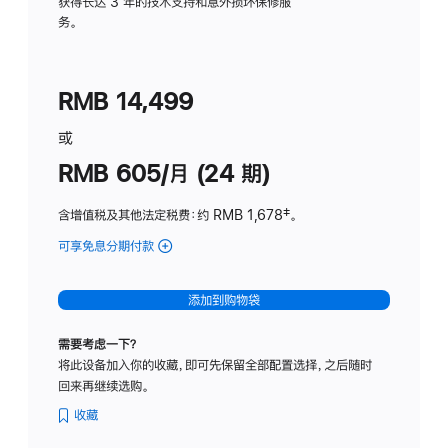
务
获得长达 3 年的技术支持和意外损坏保修服
务。
计
划
(适
RMB 14,499
用
于
或
Studio
RMB 605/月 (24 期)
Display
含增值税及其他法定税费
：约 RMB 1,678
脚
‡。
注
可享免息分期付款
(Studio
Display
-
添加到购物袋
纳
米
需要考虑一下？
纹
将此设备加入你的收藏，即可先保留全部配置选择，之后随时
理
回来再继续选购。
玻
璃
收藏
面