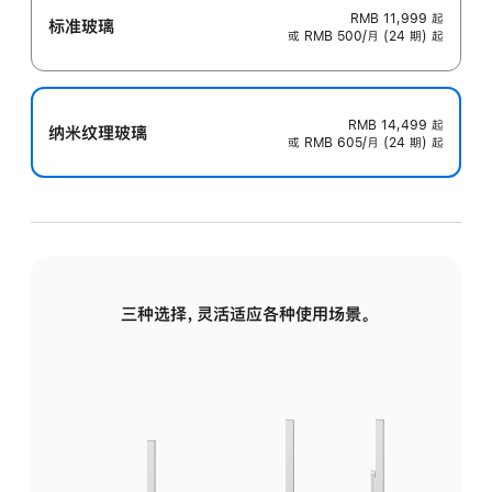
RMB 11,999
起
标准玻璃
或 RMB 500/月 (24 期) 起
RMB 14,499
起
纳米纹理玻璃
或 RMB 605/月 (24 期) 起
三种选择，灵活适应各种使用场景。
标