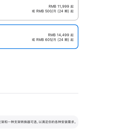
RMB 11,999
起
或 RMB 500/月 (24 期) 起
RMB 14,499
起
或 RMB 605/月 (24 期) 起
配可调倾斜度及高度的支架，额外增加 105
VESA 支架转换器
 有两种支架和一种支架转换器可选，以满足你的各种安装需求。
毫米的高度调节范围。
容的支架 (未随附)