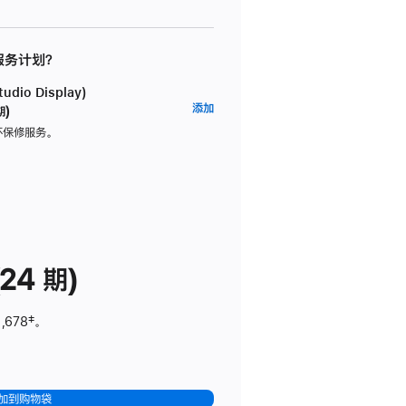
 服务计划？
dio Display)
AppleCare+
添加
期)
服
坏保修服务。
务
计
划
(适
用
于
24 期)
Studio
Display)
,678
脚
‡。
注
加到购物袋