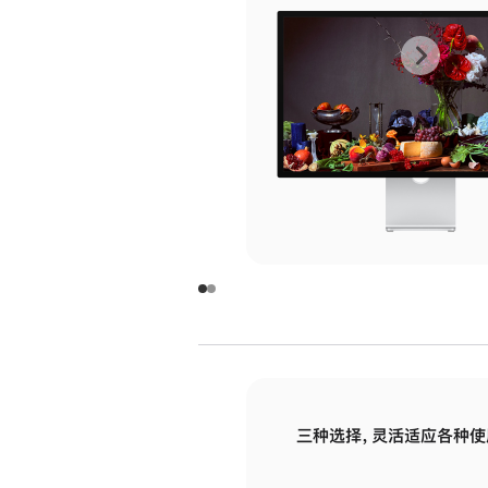
上
下
一
一
张
张
图
图
库
库
图
图
片
片
-
-
玻
玻
璃
璃
三种选择，灵活适应各种使
面
面
板
板