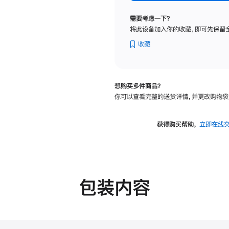
纳
米
需要考虑一下？
纹
将此设备加入你的收藏，即可先保留
理
玻
收藏
璃
面
板
想购买多件商品？
-
你可以查看完整的送货详情，并更改购物袋
可
调
倾
获得购买帮助，
立即在线
斜
度
的
支
架
包装内容
的
分
期
付
款