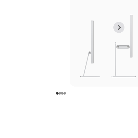
上
下
一
一
张
张
图
图
库
库
图
图
片
片
-
-
支
支
架
架