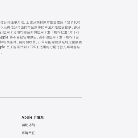
微信分付账单为准。上述分期付款方案由信用卡发卡机构
) 以及微信分付面向符合条件的中国大陆居民提供。部分
家。所有银行信用卡分期均需经你的信用卡发卡机构批准；对于花
ple 将不会被告知原因。请参阅信用卡发卡机构 (包
了解相关条件、费用和收费。订单可能需要满足特定金额要
e 员工购买计划 (EPP) 适用的分期付款方案可能与
。
Apple 价值观
辅助功能
环境责任