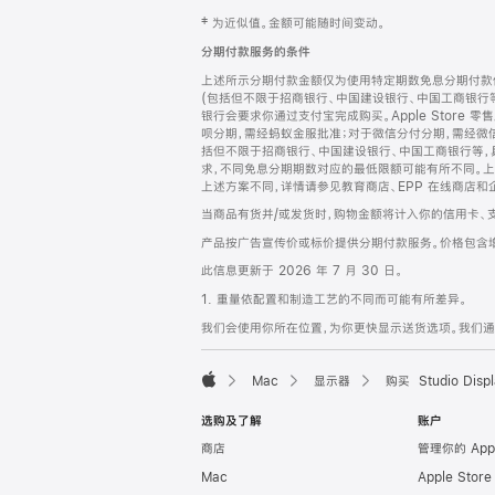
网
脚
‡ 为近似值。金额可能随时间变动。
注
页
分期付款服务的条件
页
上述所示分期付款金额仅为使用特定期数免息分期付款估
脚
(包括但不限于招商银行、中国建设银行、中国工商银行
银行会要求你通过支付宝完成购买。Apple Store 零
呗分期，需经蚂蚁金服批准；对于微信分付分期，需经微信
括但不限于招商银行、中国建设银行、中国工商银行等，
求，不同免息分期期数对应的最低限额可能有所不同。上述分
上述方案不同，详情请参见教育商店、EPP 在线商店和
当商品有货并/或发货时，购物金额将计入你的信用卡、
产品按广告宣传价或标价提供分期付款服务。价格包含
此信息更新于 2026 年 7 月 30 日。
1. 重量依配置和制造工艺的不同而可能有所差异。
我们会使用你所在位置，为你更快显示送货选项。我们通过你
Mac
显示器
购买 Studio Displ
Apple
选购及了解
账户
商店
管理你的 App
Mac
Apple Stor