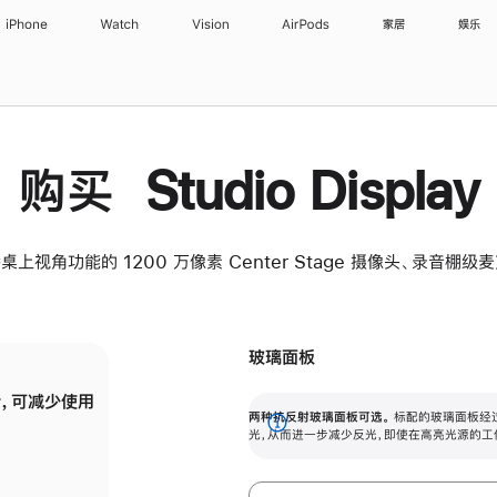
iPhone
Watch
Vision
AirPods
家居
娱乐
购买 Studio Display
桌上视角功能的 1200 万像素 Center Stage 摄像头、录音棚
玻璃面板
，可减少使用
纳米纹理玻璃面板可进一步减少反光，即使在
两种抗反射玻璃面板可选。
标配的玻璃面板经
。
有高亮光源的场所使用，也能保持出色画质。
展
光，从而进一步减少反光，即使在高亮光源的工
开