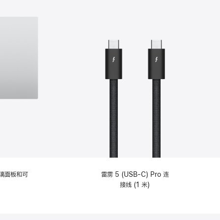
选
项)
理玻璃面板和可
雷雳 5 (USB-C) Pro 连
接线 (1 米)