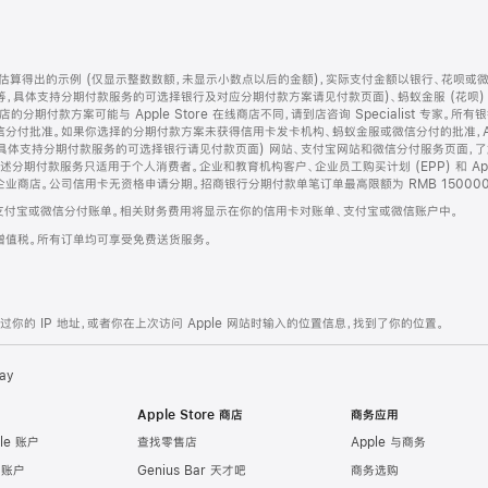
算得出的示例 (仅显示整数数额，未显示小数点以后的金额)，实际支付金额以银行、花呗或
等，具体支持分期付款服务的可选择银行及对应分期付款方案请见付款页面)、蚂蚁金服 (花呗
售店的分期付款方案可能与 Apple Store 在线商店不同，请到店咨询 Specialist 专
分付批准。如果你选择的分期付款方案未获得信用卡发卡机构、蚂蚁金服或微信分付的批准，Ap
具体支持分期付款服务的可选择银行请见付款页面) 网站、支付宝网站和微信分付服务页面，
期付款服务只适用于个人消费者。企业和教育机构客户、企业员工购买计划 (EPP) 和 Appl
企业商店。公司信用卡无资格申请分期。招商银行分期付款单笔订单最高限额为 RMB 150000
支付宝或微信分付账单。相关财务费用将显示在你的信用卡对账单、支付宝或微信账户中。
增值税。所有订单均可享受免费送货服务。
的 IP 地址，或者你在上次访问 Apple 网站时输入的位置信息，找到了你的位置。
ay
Apple Store 商店
商务应用
le 账户
查找零售店
Apple 与商务
e 账户
Genius Bar 天才吧
商务选购