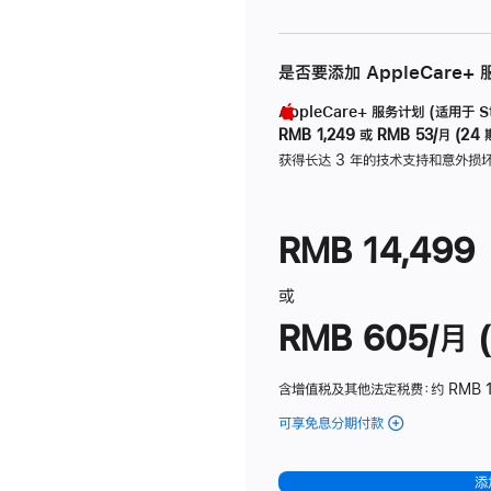
是否要添加 AppleCare+
AppleCare+ 服务计划 (适用于 Stu
RMB 1,249
或
RMB 53/月 (24 
获得长达 3 年的技术支持和意外损
RMB 14,499
或
RMB 605/月 (
含增值税及其他法定税费
：约 RMB 1
可享免息分期付款
(Studio
Display
-
添