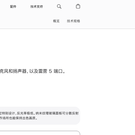
配件
技术支持
概览
技术规格
级麦克风和扬声器，以及雷雳 5 端口。
过特别设计，反光率极低。纳米纹理玻璃面板可分散反射
作场所也能保持出色画质。