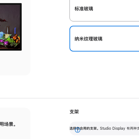
标准玻璃
纳米纹理玻璃
支架
用场景。
标配可调倾斜度的支架，提供 30 度的倾斜度
选
选择你合用的支架。
Studio Display
调节范围。
展