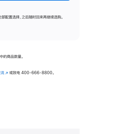
全部配置选择，之后随时回来再继续选购。
中的商品数量。
交流
(在
或致电
400-666-8800。
新
窗
口
中
打
开)