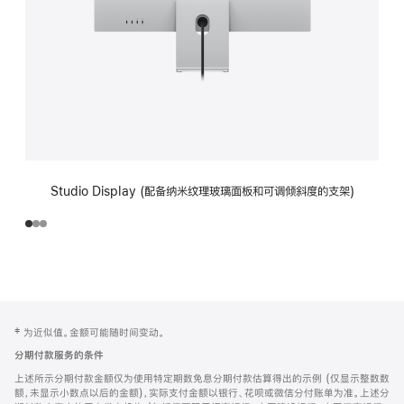
Studio Display (配备纳米纹理玻璃面板和可调倾斜度的支架)
网
脚
‡ 为近似值。金额可能随时间变动。
注
页
分期付款服务的条件
页
上述所示分期付款金额仅为使用特定期数免息分期付款估算得出的示例 (仅显示整数数
脚
额，未显示小数点以后的金额)，实际支付金额以银行、花呗或微信分付账单为准。上述分