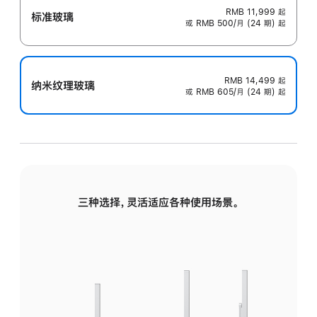
RMB 11,999
起
标准玻璃
或 RMB 500/月 (24 期) 起
RMB 14,499
起
纳米纹理玻璃
或 RMB 605/月 (24 期) 起
三种选择，灵活适应各种使用场景。
标