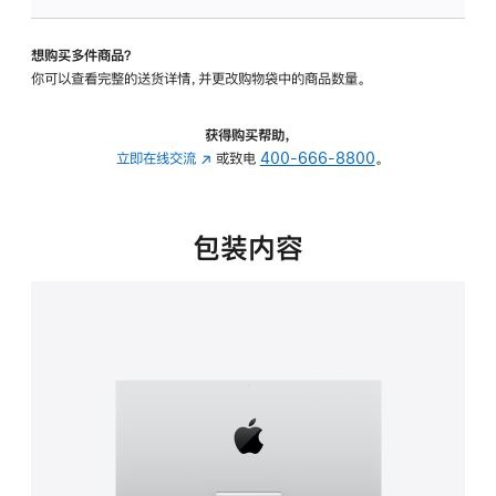
板
-
想购买多件商品？
可
你可以查看完整的送货详情，并更改购物袋中的商品数量。
调
倾
斜
获得购买帮助，
度
立即在线交流
(在
或致电
400-666-8800
。
的
新
支
窗
架
口
包装内容
的
中
分
打
期
开)
付
款
选
项)