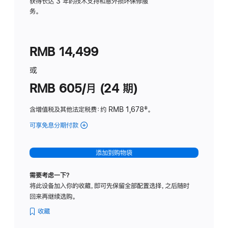
务
获得长达 3 年的技术支持和意外损坏保修服
务。
计
划
(适
RMB 14,499
用
于
或
Studio
RMB 605/月 (24 期)
Display
含增值税及其他法定税费
：约 RMB 1,678
脚
‡。
注
可享免息分期付款
(Studio
Display
-
添加到购物袋
纳
米
需要考虑一下？
纹
将此设备加入你的收藏，即可先保留全部配置选择，之后随时
理
回来再继续选购。
玻
璃
收藏
面