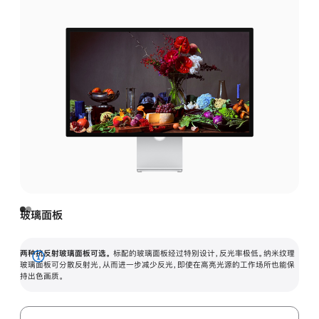
玻璃面板
两种抗反射玻璃面板可选。
标配的玻璃面板经过特别设计，反光率极低。纳米纹理
展
玻璃面板可分散反射光，从而进一步减少反光，即使在高亮光源的工作场所也能保
持出色画质。
开