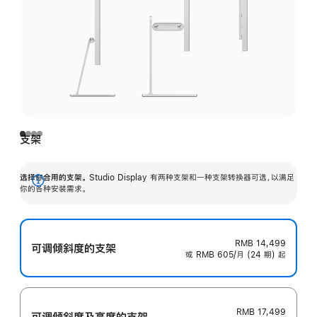
支架
选择你合用的支架。
Studio Display 有两种支架和一种支架转换器可选，以满足
展
你的各种安装需求。
开
RMB 14,499
可调倾斜度的支架
或 RMB 605/月 (24 期) 起
RMB 17,499
可调倾斜度及高‍度的支‍架