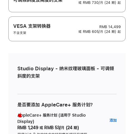
或 RMB 730/月 (24 期) 起
VESA 支架转换器
RMB 14,499
或 RMB 605/月 (24 期) 起
不含支架
Studio Display - 纳米纹理玻璃面板 - 可调倾
斜度的支架
是否要添加 AppleCare+ 服务计划？
AppleCare+ 服务计划 (适用于 Studio
AppleC
添加
Display)
服
RMB 1,249
或
RMB 53/月 (24 期)