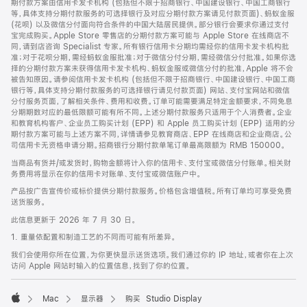
期付款方案由信用卡发卡机构 (包括但不限于招商银行、中国建设银行、中国工商银行
等，具体支持分期付款服务的可选择银行及对应分期付款方案请见付款页面)、蚂蚁金服
(花呗) 以及微信分付面向符合条件的中国大陆居民提供。部分银行会要求你通过支付
宝完成购买。Apple Store 零售店的分期付款方案可能与 Apple Store 在线商店不
同，请到店咨询 Specialist 专家。所有银行信用卡分期均需经你的信用卡发卡机构批
准；对于花呗分期，需经蚂蚁金服批准；对于微信分付分期，需经微信分付批准。如果你选
择的分期付款方案未获得信用卡发卡机构、蚂蚁金服或微信分付的批准，Apple 将不会
被告知原因。请参阅信用卡发卡机构 (包括但不限于招商银行、中国建设银行、中国工商
银行等，具体支持分期付款服务的可选择银行请见付款页面) 网站、支付宝网站和微信
分付服务页面，了解相关条件、费用和收费。订单可能需要满足特定金额要求，不同免息
分期期数对应的最低限额可能有所不同。上述分期付款服务只适用于个人消费者。企业
和教育机构客户、企业员工购买计划 (EPP) 和 Apple 员工购买计划 (EPP) 适用的分
期付款方案可能与上述方案不同，详情请参见教育商店、EPP 在线商店和企业商店。公
司信用卡无资格申请分期。招商银行分期付款单笔订单最高限额为 RMB 150000。
当商品有货并/或发货时，购物金额将计入你的信用卡、支付宝或微信分付账单。相关财
务费用将显示在你的信用卡对账单、支付宝或微信账户中。
产品按广告宣传价或标价提供分期付款服务。价格包含增值税。所有订单均可享受免费
送货服务。
此信息更新于 2026 年 7 月 30 日。
1. 重量依配置和制造工艺的不同而可能有所差异。
我们会使用你所在位置，为你更快显示送货选项。我们通过你的 IP 地址，或者你在上次
访问 Apple 网站时输入的位置信息，找到了你的位置。
Mac
显示器
购买 Studio Display