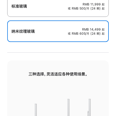
RMB 11,999
起
标准玻璃
或 RMB 500/月 (24 期) 起
RMB 14,499
起
纳米纹理玻璃
或 RMB 605/月 (24 期) 起
三种选择，灵活适应各种使用场景。
标