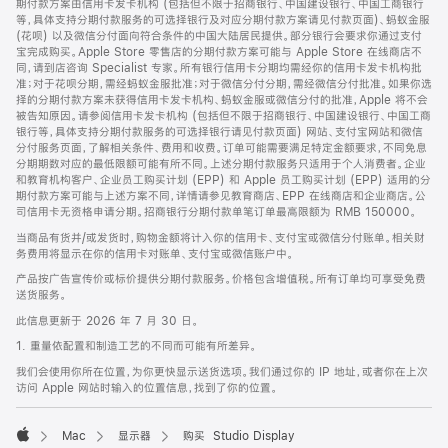
期付款方案由信用卡发卡机构 (包括但不限于招商银行、中国建设银行、中国工商银行
等，具体支持分期付款服务的可选择银行及对应分期付款方案请见付款页面)、蚂蚁金服
(花呗) 以及微信分付面向符合条件的中国大陆居民提供。部分银行会要求你通过支付
宝完成购买。Apple Store 零售店的分期付款方案可能与 Apple Store 在线商店不
同，请到店咨询 Specialist 专家。所有银行信用卡分期均需经你的信用卡发卡机构批
准；对于花呗分期，需经蚂蚁金服批准；对于微信分付分期，需经微信分付批准。如果你选
择的分期付款方案未获得信用卡发卡机构、蚂蚁金服或微信分付的批准，Apple 将不会
被告知原因。请参阅信用卡发卡机构 (包括但不限于招商银行、中国建设银行、中国工商
银行等，具体支持分期付款服务的可选择银行请见付款页面) 网站、支付宝网站和微信
分付服务页面，了解相关条件、费用和收费。订单可能需要满足特定金额要求，不同免息
分期期数对应的最低限额可能有所不同。上述分期付款服务只适用于个人消费者。企业
和教育机构客户、企业员工购买计划 (EPP) 和 Apple 员工购买计划 (EPP) 适用的分
期付款方案可能与上述方案不同，详情请参见教育商店、EPP 在线商店和企业商店。公
司信用卡无资格申请分期。招商银行分期付款单笔订单最高限额为 RMB 150000。
当商品有货并/或发货时，购物金额将计入你的信用卡、支付宝或微信分付账单。相关财
务费用将显示在你的信用卡对账单、支付宝或微信账户中。
产品按广告宣传价或标价提供分期付款服务。价格包含增值税。所有订单均可享受免费
送货服务。
此信息更新于 2026 年 7 月 30 日。
1. 重量依配置和制造工艺的不同而可能有所差异。
我们会使用你所在位置，为你更快显示送货选项。我们通过你的 IP 地址，或者你在上次
访问 Apple 网站时输入的位置信息，找到了你的位置。
Mac
显示器
购买 Studio Display