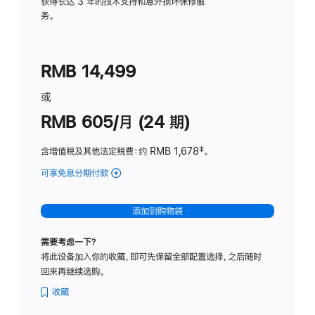
务
获得长达 3 年的技术支持和意外损坏保修服
务。
计
划
(适
RMB 14,499
用
于
或
Studio
RMB 605/月 (24 期)
Display
含增值税及其他法定税费
：约 RMB 1,678
脚
‡。
注
可享免息分期付款
(Studio
Display
-
添加到购物袋
纳
米
需要考虑一下？
纹
将此设备加入你的收藏，即可先保留全部配置选择，之后随时
理
回来再继续选购。
玻
璃
收藏
面