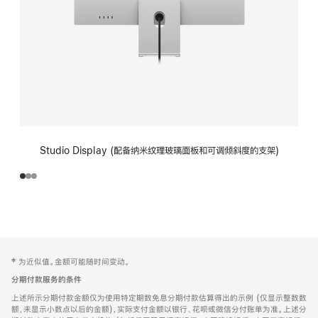
Studio Display (配备纳米纹理玻璃面板和可调倾斜度的支架)
网
脚
‡ 为近似值。金额可能随时间变动。
注
页
分期付款服务的条件
页
上述所示分期付款金额仅为使用特定期数免息分期付款估算得出的示例 (仅显示整数数
脚
额，未显示小数点以后的金额)，实际支付金额以银行、花呗或微信分付账单为准。上述分