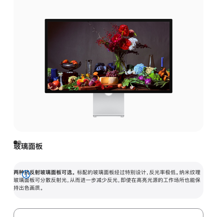
玻璃面板
两种抗反射玻璃面板可选。
标配的玻璃面板经过特别设计，反光率极低。纳米纹理
展
玻璃面板可分散反射光，从而进一步减少反光，即使在高亮光源的工作场所也能保
持出色画质。
开