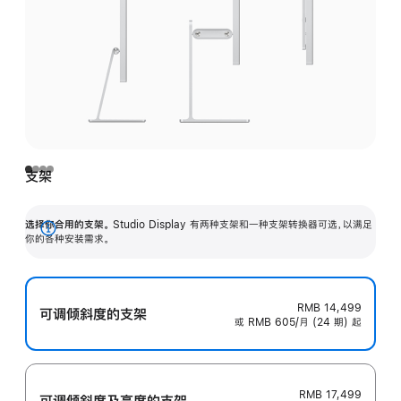
支架
选择你合用的支架。
Studio Display 有两种支架和一种支架转换器可选，以满足
展
你的各种安装需求。
开
RMB 14,499
可调倾斜度的支架
或 RMB 605/月 (24 期) 起
RMB 17,499
可调倾斜度及高‍度的支‍架