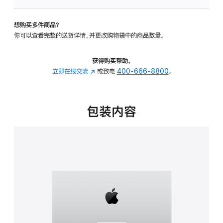
板
-
想购买多件商品？
可
你可以查看完整的送货详情，并更改购物袋中的商品数量。
调
倾
斜
获得购买帮助，
度
立即在线交流
(在
或致电
400-666-8800
。
的
新
支
窗
架
口
包装内容
的
中
分
打
期
开)
付
款
选
项)