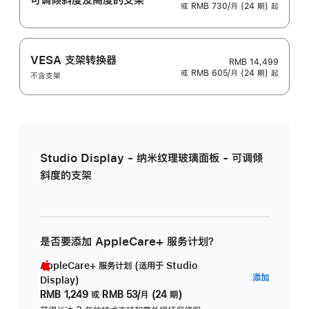
或 RMB 730/月 (24 期) 起
VESA 支架转换器
RMB 14,499
或 RMB 605/月 (24 期) 起
不含支架
Studio Display - 纳米纹理玻璃面板 - 可调倾
斜度的支架
是否要添加 AppleCare+ 服务计划？
AppleCare+ 服务计划 (适用于 Studio
AppleC
添加
Display)
服
RMB 1,249
或
RMB 53/月 (24 期)