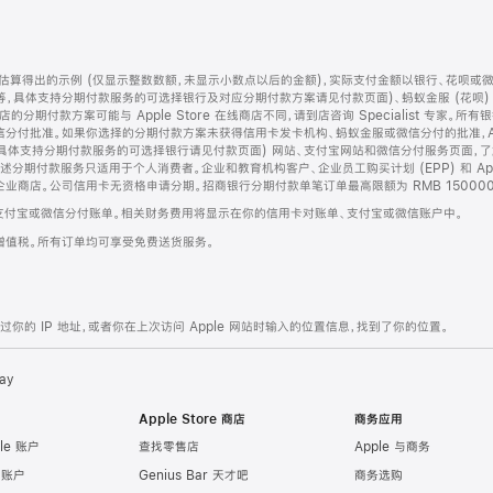
算得出的示例 (仅显示整数数额，未显示小数点以后的金额)，实际支付金额以银行、花呗或
等，具体支持分期付款服务的可选择银行及对应分期付款方案请见付款页面)、蚂蚁金服 (花呗
售店的分期付款方案可能与 Apple Store 在线商店不同，请到店咨询 Specialist 专
分付批准。如果你选择的分期付款方案未获得信用卡发卡机构、蚂蚁金服或微信分付的批准，Ap
具体支持分期付款服务的可选择银行请见付款页面) 网站、支付宝网站和微信分付服务页面，
期付款服务只适用于个人消费者。企业和教育机构客户、企业员工购买计划 (EPP) 和 Appl
企业商店。公司信用卡无资格申请分期。招商银行分期付款单笔订单最高限额为 RMB 150000
支付宝或微信分付账单。相关财务费用将显示在你的信用卡对账单、支付宝或微信账户中。
增值税。所有订单均可享受免费送货服务。
的 IP 地址，或者你在上次访问 Apple 网站时输入的位置信息，找到了你的位置。
ay
Apple Store 商店
商务应用
le 账户
查找零售店
Apple 与商务
e 账户
Genius Bar 天才吧
商务选购