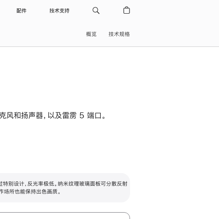
配件
技术支持
概览
技术规格
级麦克风和扬声器，以及雷雳 5 端口。
过特别设计，反光率极低。纳米纹理玻璃面板可分散反射
作场所也能保持出色画质。