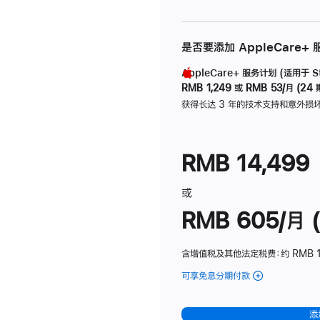
是否要添加 AppleCare+
AppleCare+ 服务计划 (适用于 Stu
RMB 1,249
或
RMB 53/月 (24 
获得长达 3 年的技术支持和意外损
RMB 14,499
或
RMB 605/月 (
含增值税及其他法定税费
：约 RMB 1
可享免息分期付款
(Studio
Display
-
添