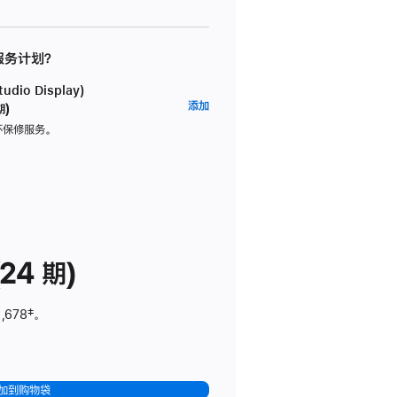
 服务计划？
dio Display)
AppleCare+
添加
期)
服
坏保修服务。
务
计
划
(适
用
于
24 期)
Studio
Display)
,678
脚
‡。
注
加到购物袋