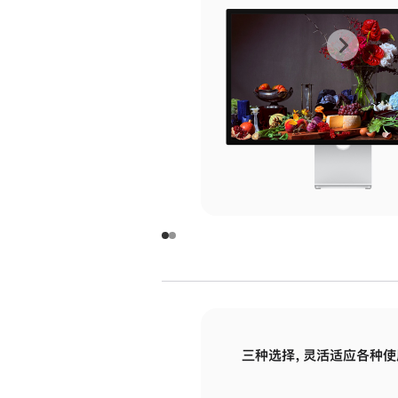
上
下
一
一
张
张
图
图
库
库
图
图
片
片
-
-
玻
玻
璃
璃
三种选择，灵活适应各种使
面
面
板
板