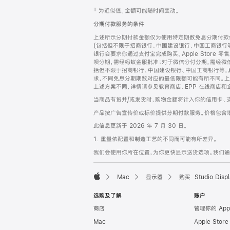
网
脚
‡ 为近似值。金额可能随时间变动。
注
页
分期付款服务的条件
页
上述所示分期付款金额仅为使用特定期数免息分期付款估
脚
(包括但不限于招商银行、中国建设银行、中国工商银行
银行会要求你通过支付宝完成购买。Apple Store 零
呗分期，需经蚂蚁金服批准；对于微信分付分期，需经微信
括但不限于招商银行、中国建设银行、中国工商银行等，
求，不同免息分期期数对应的最低限额可能有所不同。上述分
上述方案不同，详情请参见教育商店、EPP 在线商店和
当商品有货并/或发货时，购物金额将计入你的信用卡、
产品按广告宣传价或标价提供分期付款服务。价格包含
此信息更新于 2026 年 7 月 30 日。
1. 重量依配置和制造工艺的不同而可能有所差异。
我们会使用你所在位置，为你更快显示送货选项。我们通过你
Mac
显示器
购买 Studio Displ
Apple
选购及了解
账户
商店
管理你的 App
Mac
Apple Stor