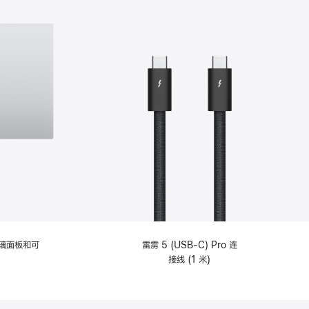
选
项)
理玻璃面板和可
雷雳 5 (USB-C) Pro 连
接线 (1 米)