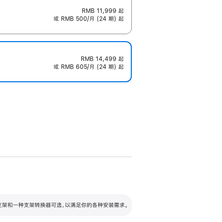
RMB 11,999
起
或 RMB 500/月 (24 期) 起
RMB 14,499
起
或 RMB 605/月 (24 期) 起
配可调倾斜度及高度的支架，额外增加 105
VESA 支架转换器
 有两种支架和一种支架转换器可选，以满足你的各种安装需求。
毫米的高度调节范围。
容的支架 (未随附)