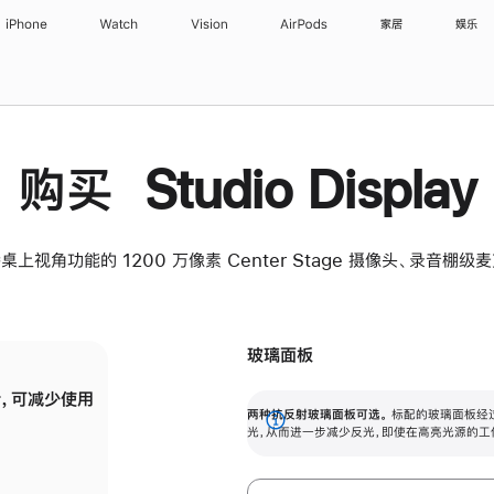
iPhone
Watch
Vision
AirPods
家居
娱乐
购买 Studio Display
桌上视角功能的 1200 万像素 Center Stage 摄像头、录音棚
玻璃面板
，可减少使用
纳米纹理玻璃面板可进一步减少反光，即使在
两种抗反射玻璃面板可选。
标配的玻璃面板经
。
有高亮光源的场所使用，也能保持出色画质。
展
光，从而进一步减少反光，即使在高亮光源的工
开