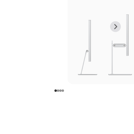
上
下
一
一
张
张
图
图
库
库
图
图
片
片
-
-
支
支
架
架