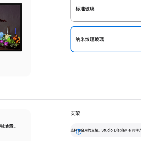
标准玻璃
纳米纹理玻璃
支架
用场景。
标配可调倾斜度的支架，提供 30 度的倾斜度
选
选择你合用的支架。
Studio Display
调节范围。
展