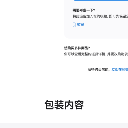
纳
米
需要考虑一下？
纹
将此设备加入你的收藏，即可先保留
理
玻
收藏
璃
面
板
想购买多件商品？
-
你可以查看完整的送货详情，并更改购物袋
可
调
倾
获得购买帮助，
立即在线
斜
度
的
支
架
包装内容
的
分
期
付
款