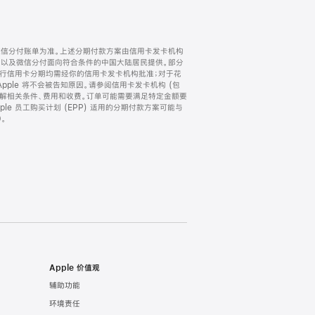
微信分付账单为准。上述分期付款方案由信用卡发卡机构
) 以及微信分付面向符合条件的中国大陆居民提供。部分
家。所有银行信用卡分期均需经你的信用卡发卡机构批准；对于花
ple 将不会被告知原因。请参阅信用卡发卡机构 (包
了解相关条件、费用和收费。订单可能需要满足特定金额要
e 员工购买计划 (EPP) 适用的分期付款方案可能与
。
Apple 价值观
辅助功能
环境责任