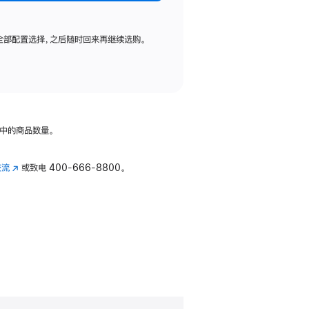
全部配置选择，之后随时回来再继续选购。
中的商品数量。
交流
(在
或致电
400-666-8800。
新
窗
口
中
打
开)