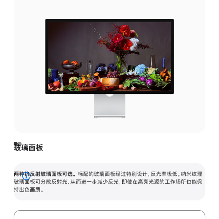
玻璃面板
两种抗反射玻璃面板可选。
标配的玻璃面板经过特别设计，反光率极低。纳米纹理
展
玻璃面板可分散反射光，从而进一步减少反光，即使在高亮光源的工作场所也能保
持出色画质。
开