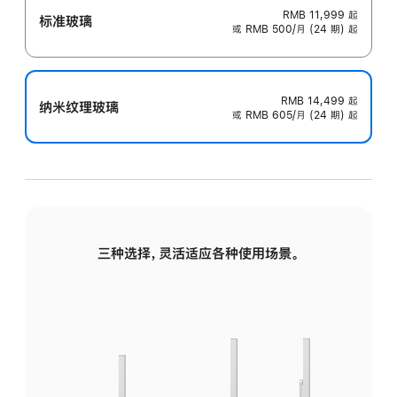
RMB 11,999
起
标准玻璃
或 RMB 500/月 (24 期) 起
RMB 14,499
起
纳米纹理玻璃
或 RMB 605/月 (24 期) 起
三种选择，灵活适应各种使用场景。
标