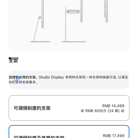
支架
选择你合用的支架。
Studio Display 有两种支架和一种支架转换器可选，以满足
展
你的各种安装需求。
开
RMB 14,499
可调倾斜度的支架
或 RMB 605/月 (24 期) 起
RMB 17,499
可调倾斜度及高‍度的支‍架