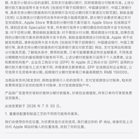
脚
额，未显示小数点以后的金额)，实际支付金额以银行、花呗或微信分付账单为准。上述分
期付款方案由信用卡发卡机构 (包括但不限于招商银行、中国建设银行、中国工商银行
等，具体支持分期付款服务的可选择银行及对应分期付款方案请见付款页面)、蚂蚁金服
(花呗) 以及微信分付面向符合条件的中国大陆居民提供。部分银行会要求你通过支付
宝完成购买。Apple Store 零售店的分期付款方案可能与 Apple Store 在线商店不
同，请到店咨询 Specialist 专家。所有银行信用卡分期均需经你的信用卡发卡机构批
准；对于花呗分期，需经蚂蚁金服批准；对于微信分付分期，需经微信分付批准。如果你选
择的分期付款方案未获得信用卡发卡机构、蚂蚁金服或微信分付的批准，Apple 将不会
被告知原因。请参阅信用卡发卡机构 (包括但不限于招商银行、中国建设银行、中国工商
银行等，具体支持分期付款服务的可选择银行请见付款页面) 网站、支付宝网站和微信
分付服务页面，了解相关条件、费用和收费。订单可能需要满足特定金额要求，不同免息
分期期数对应的最低限额可能有所不同。上述分期付款服务只适用于个人消费者。企业
和教育机构客户、企业员工购买计划 (EPP) 和 Apple 员工购买计划 (EPP) 适用的分
期付款方案可能与上述方案不同，详情请参见教育商店、EPP 在线商店和企业商店。公
司信用卡无资格申请分期。招商银行分期付款单笔订单最高限额为 RMB 150000。
当商品有货并/或发货时，购物金额将计入你的信用卡、支付宝或微信分付账单。相关财
务费用将显示在你的信用卡对账单、支付宝或微信账户中。
产品按广告宣传价或标价提供分期付款服务。价格包含增值税。所有订单均可享受免费
送货服务。
此信息更新于 2026 年 7 月 30 日。
1. 重量依配置和制造工艺的不同而可能有所差异。
我们会使用你所在位置，为你更快显示送货选项。我们通过你的 IP 地址，或者你在上次
访问 Apple 网站时输入的位置信息，找到了你的位置。