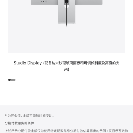
Studio Display (配备纳米纹理玻璃面板和可调倾斜度及高度的支
架)
网
脚
‡ 为近似值。金额可能随时间变动。
注
页
分期付款服务的条件
页
上述所示分期付款金额仅为使用特定期数免息分期付款估算得出的示例 (仅显示整数数