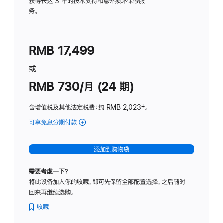
务
获得长达 3 年的技术支持和意外损坏保修服
务。
计
划
(适
RMB 17,499
用
于
或
Studio
RMB 730/月 (24 期)
Display
含增值税及其他法定税费
：约 RMB 2,023
脚
‡。
注
可享免息分期付款
(Studio
Display
-
添加到购物袋
纳
米
需要考虑一下？
纹
将此设备加入你的收藏，即可先保留全部配置选择，之后随时
理
回来再继续选购。
玻
璃
收藏
面