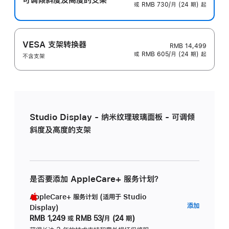
或 RMB 730/月 (24 期) 起
VESA 支架转换器
RMB 14,499
或 RMB 605/月 (24 期) 起
不含支架
Studio Display - 纳米纹理玻璃面板 - 可调倾
斜度及高度的支架
是否要添加 AppleCare+ 服务计划？
AppleCare+ 服务计划 (适用于 Studio
AppleC
添加
Display)
服
RMB 1,249
或
RMB 53/月 (24 期)