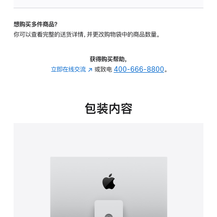
板
-
想购买多件商品？
可
你可以查看完整的送货详情，并更改购物袋中的商品数量。
调
倾
斜
获得购买帮助，
度
立即在线交流
(在
或致电
400-666-8800
。
及
新
高
窗
度
口
包装内容
的
中
支
打
架
开)
的
分
期
付
款
选
项)