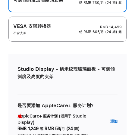
或 RMB 730/月 (24 期) 起
VESA 支架转换器
RMB 14,499
或 RMB 605/月 (24 期) 起
不含支架
Studio Display - 纳米纹理玻璃面板 - 可调倾
斜度及高度的支架
是否要添加 AppleCare+ 服务计划？
AppleCare+ 服务计划 (适用于 Studio
AppleC
添加
Display)
服
RMB 1,249
或
RMB 53/月 (24 期)