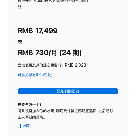
务
获得长达 3 年的技术支持和意外损坏保修服
务。
计
划
(适
RMB 17,499
用
于
或
Studio
RMB 730/月 (24 期)
Display
含增值税及其他法定税费
：约 RMB 2,023
脚
‡。
注
可享免息分期付款
(Studio
Display
-
添加到购物袋
纳
米
需要考虑一下？
纹
将此设备加入你的收藏，即可先保留全部配置选择，之后随时
理
回来再继续选购。
玻
璃
收藏
面