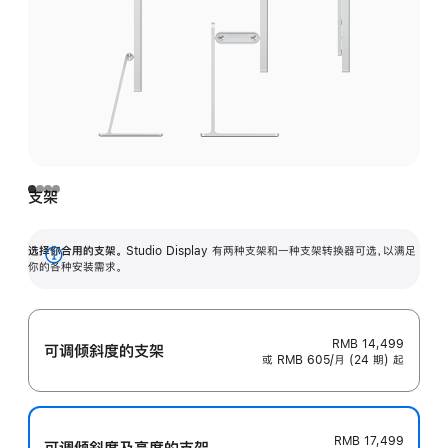
支架
选择你合用的支架。
Studio Display 有两种支架和一种支架转换器可选，以满足
展
你的各种安装需求。
开
RMB 14,499
可调倾斜度的支架
或 RMB 605/月 (24 期) 起
RMB 17,499
可调倾斜度及高‍度的支‍架