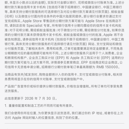
脚
额，未显示小数点以后的金额)，实际支付金额以银行、花呗或微信分付账单为准。上述分
期付款方案由信用卡发卡机构 (包括但不限于招商银行、中国建设银行、中国工商银行
等，具体支持分期付款服务的可选择银行及对应分期付款方案请见付款页面)、蚂蚁金服
(花呗) 以及微信分付面向符合条件的中国大陆居民提供。部分银行会要求你通过支付
宝完成购买。Apple Store 零售店的分期付款方案可能与 Apple Store 在线商店不
同，请到店咨询 Specialist 专家。所有银行信用卡分期均需经你的信用卡发卡机构批
准；对于花呗分期，需经蚂蚁金服批准；对于微信分付分期，需经微信分付批准。如果你选
择的分期付款方案未获得信用卡发卡机构、蚂蚁金服或微信分付的批准，Apple 将不会
被告知原因。请参阅信用卡发卡机构 (包括但不限于招商银行、中国建设银行、中国工商
银行等，具体支持分期付款服务的可选择银行请见付款页面) 网站、支付宝网站和微信
分付服务页面，了解相关条件、费用和收费。订单可能需要满足特定金额要求，不同免息
分期期数对应的最低限额可能有所不同。上述分期付款服务只适用于个人消费者。企业
和教育机构客户、企业员工购买计划 (EPP) 和 Apple 员工购买计划 (EPP) 适用的分
期付款方案可能与上述方案不同，详情请参见教育商店、EPP 在线商店和企业商店。公
司信用卡无资格申请分期。招商银行分期付款单笔订单最高限额为 RMB 150000。
当商品有货并/或发货时，购物金额将计入你的信用卡、支付宝或微信分付账单。相关财
务费用将显示在你的信用卡对账单、支付宝或微信账户中。
产品按广告宣传价或标价提供分期付款服务。价格包含增值税。所有订单均可享受免费
送货服务。
此信息更新于 2026 年 7 月 30 日。
1. 重量依配置和制造工艺的不同而可能有所差异。
我们会使用你所在位置，为你更快显示送货选项。我们通过你的 IP 地址，或者你在上次
访问 Apple 网站时输入的位置信息，找到了你的位置。