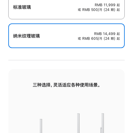
RMB 11,999
起
标准玻璃
或 RMB 500/月 (24 期) 起
RMB 14,499
起
纳米纹理玻璃
或 RMB 605/月 (24 期) 起
三种选择，灵活适应各种使用场景。
标