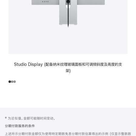
Studio Display (配备纳米纹理玻璃面板和可调倾斜度及高度的支
架)
网
脚
‡ 为近似值。金额可能随时间变动。
注
页
分期付款服务的条件
页
上述所示分期付款金额仅为使用特定期数免息分期付款估算得出的示例 (仅显示整数数