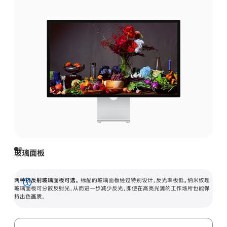
玻璃面板
两种抗反射玻璃面板可选。
标配的玻璃面板经过特别设计，反光率极低。纳米纹理
展
玻璃面板可分散反射光，从而进一步减少反光，即使在高亮光源的工作场所也能保
持出色画质。
开