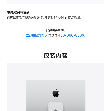
板
-
想购买多件商品？
可
你可以查看完整的送货详情，并更改购物袋中的商品数量。
调
倾
斜
获得购买帮助，
度
立即在线交流
(在
或致电
400-666-8800
。
及
新
高
窗
度
口
包装内容
的
中
支
打
架
开)
的
分
期
付
款
选
项)