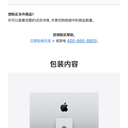
板
-
想购买多件商品？
可
你可以查看完整的送货详情，并更改购物袋中的商品数量。
调
倾
斜
获得购买帮助，
度
立即在线交流
(在
或致电
400-666-8800
。
及
新
高
窗
度
口
包装内容
的
中
支
打
架
开)
的
分
期
付
款
选
项)