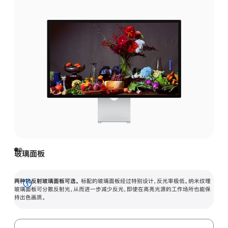
玻璃面板
两种抗反射玻璃面板可选。
标配的玻璃面板经过特别设计，反光率极低。纳米纹理
展
玻璃面板可分散反射光，从而进一步减少反光，即使在高亮光源的工作场所也能保
持出色画质。
开