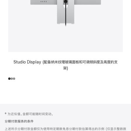
Studio Display (配备纳米纹理玻璃面板和可调倾斜度及高度的支
架)
网
脚
‡ 为近似值。金额可能随时间变动。
注
页
分期付款服务的条件
页
上述所示分期付款金额仅为使用特定期数免息分期付款估算得出的示例 (仅显示整数数