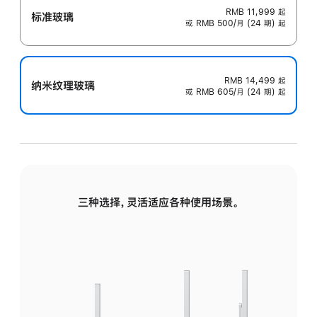
RMB 11,999
起
标准玻璃
或 RMB 500/月 (24 期) 起
RMB 14,499
起
纳米纹理玻璃
或 RMB 605/月 (24 期) 起
三种选择，灵活适应各种使用场景。
标