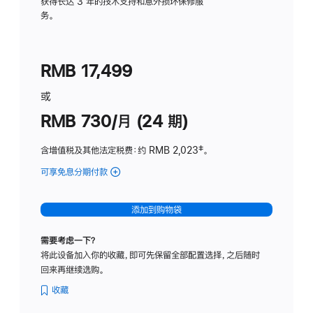
务
获得长达 3 年的技术支持和意外损坏保修服
务。
计
划
(适
RMB 17,499
用
于
或
Studio
RMB 730/月 (24 期)
Display
含增值税及其他法定税费
：约 RMB 2,023
脚
‡。
注
可享免息分期付款
(Studio
Display
-
添加到购物袋
纳
米
需要考虑一下？
纹
将此设备加入你的收藏，即可先保留全部配置选择，之后随时
理
回来再继续选购。
玻
璃
收藏
面