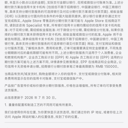
脚
额，未显示小数点以后的金额)，实际支付金额以银行、花呗或微信分付账单为准。上述分
期付款方案由信用卡发卡机构 (包括但不限于招商银行、中国建设银行、中国工商银行
等，具体支持分期付款服务的可选择银行及对应分期付款方案请见付款页面)、蚂蚁金服
(花呗) 以及微信分付面向符合条件的中国大陆居民提供。部分银行会要求你通过支付
宝完成购买。Apple Store 零售店的分期付款方案可能与 Apple Store 在线商店不
同，请到店咨询 Specialist 专家。所有银行信用卡分期均需经你的信用卡发卡机构批
准；对于花呗分期，需经蚂蚁金服批准；对于微信分付分期，需经微信分付批准。如果你选
择的分期付款方案未获得信用卡发卡机构、蚂蚁金服或微信分付的批准，Apple 将不会
被告知原因。请参阅信用卡发卡机构 (包括但不限于招商银行、中国建设银行、中国工商
银行等，具体支持分期付款服务的可选择银行请见付款页面) 网站、支付宝网站和微信
分付服务页面，了解相关条件、费用和收费。订单可能需要满足特定金额要求，不同免息
分期期数对应的最低限额可能有所不同。上述分期付款服务只适用于个人消费者。企业
和教育机构客户、企业员工购买计划 (EPP) 和 Apple 员工购买计划 (EPP) 适用的分
期付款方案可能与上述方案不同，详情请参见教育商店、EPP 在线商店和企业商店。公
司信用卡无资格申请分期。招商银行分期付款单笔订单最高限额为 RMB 150000。
当商品有货并/或发货时，购物金额将计入你的信用卡、支付宝或微信分付账单。相关财
务费用将显示在你的信用卡对账单、支付宝或微信账户中。
产品按广告宣传价或标价提供分期付款服务。价格包含增值税。所有订单均可享受免费
送货服务。
此信息更新于 2026 年 7 月 30 日。
1. 重量依配置和制造工艺的不同而可能有所差异。
我们会使用你所在位置，为你更快显示送货选项。我们通过你的 IP 地址，或者你在上次
访问 Apple 网站时输入的位置信息，找到了你的位置。