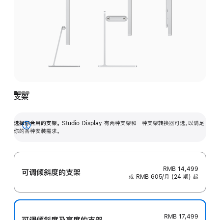
支架
选择你合用的支架。
Studio Display 有两种支架和一种支架转换器可选，以满足
展
你的各种安装需求。
开
RMB 14,499
可调倾斜度的支架
或 RMB 605/月 (24 期) 起
RMB 17,499
可调倾斜度及高‍度的支‍架