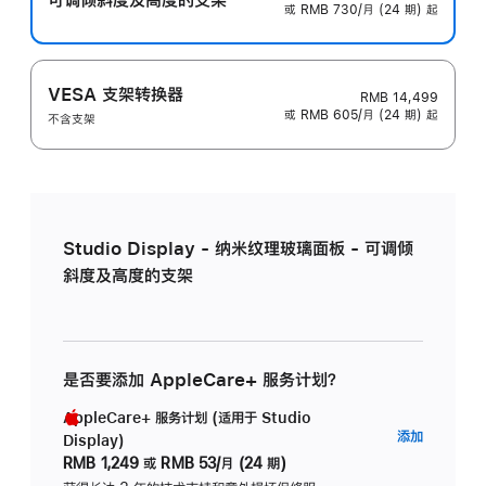
或 RMB 730/月 (24 期) 起
VESA 支架转换器
RMB 14,499
或 RMB 605/月 (24 期) 起
不含支架
Studio Display - 纳米纹理玻璃面板 - 可调倾
斜度及高度的支架
是否要添加 AppleCare+ 服务计划？
AppleCare+ 服务计划 (适用于 Studio
AppleC
添加
Display)
服
RMB 1,249
或
RMB 53/月 (24 期)