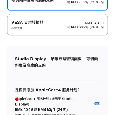
或 RMB 730/月 (24 期) 起
VESA 支架转换器
RMB 14,499
或 RMB 605/月 (24 期) 起
不含支架
Studio Display - 纳米纹理玻璃面板 - 可调倾
斜度及高度的支架
是否要添加 AppleCare+ 服务计划？
AppleCare+ 服务计划 (适用于 Studio
AppleC
添加
Display)
服
RMB 1,249
或
RMB 53/月 (24 期)