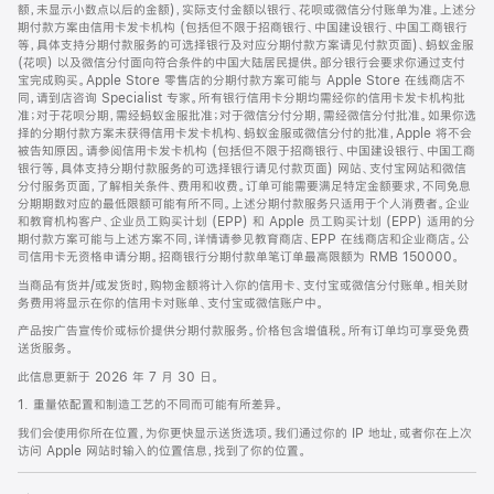
脚
额，未显示小数点以后的金额)，实际支付金额以银行、花呗或微信分付账单为准。上述分
期付款方案由信用卡发卡机构 (包括但不限于招商银行、中国建设银行、中国工商银行
等，具体支持分期付款服务的可选择银行及对应分期付款方案请见付款页面)、蚂蚁金服
(花呗) 以及微信分付面向符合条件的中国大陆居民提供。部分银行会要求你通过支付
宝完成购买。Apple Store 零售店的分期付款方案可能与 Apple Store 在线商店不
同，请到店咨询 Specialist 专家。所有银行信用卡分期均需经你的信用卡发卡机构批
准；对于花呗分期，需经蚂蚁金服批准；对于微信分付分期，需经微信分付批准。如果你选
择的分期付款方案未获得信用卡发卡机构、蚂蚁金服或微信分付的批准，Apple 将不会
被告知原因。请参阅信用卡发卡机构 (包括但不限于招商银行、中国建设银行、中国工商
银行等，具体支持分期付款服务的可选择银行请见付款页面) 网站、支付宝网站和微信
分付服务页面，了解相关条件、费用和收费。订单可能需要满足特定金额要求，不同免息
分期期数对应的最低限额可能有所不同。上述分期付款服务只适用于个人消费者。企业
和教育机构客户、企业员工购买计划 (EPP) 和 Apple 员工购买计划 (EPP) 适用的分
期付款方案可能与上述方案不同，详情请参见教育商店、EPP 在线商店和企业商店。公
司信用卡无资格申请分期。招商银行分期付款单笔订单最高限额为 RMB 150000。
当商品有货并/或发货时，购物金额将计入你的信用卡、支付宝或微信分付账单。相关财
务费用将显示在你的信用卡对账单、支付宝或微信账户中。
产品按广告宣传价或标价提供分期付款服务。价格包含增值税。所有订单均可享受免费
送货服务。
此信息更新于 2026 年 7 月 30 日。
1. 重量依配置和制造工艺的不同而可能有所差异。
我们会使用你所在位置，为你更快显示送货选项。我们通过你的 IP 地址，或者你在上次
访问 Apple 网站时输入的位置信息，找到了你的位置。