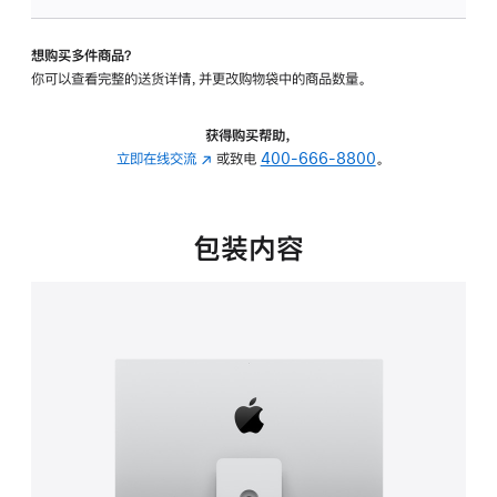
板
-
想购买多件商品？
可
你可以查看完整的送货详情，并更改购物袋中的商品数量。
调
倾
斜
获得购买帮助，
度
立即在线交流
(在
或致电
400-666-8800
。
及
新
高
窗
度
口
包装内容
的
中
支
打
架
开)
的
分
期
付
款
选
项)