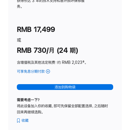
务
获得长达 3 年的技术支持和意外损坏保修服
务。
计
划
(适
RMB 17,499
用
于
或
Studio
RMB 730/月 (24 期)
Display
含增值税及其他法定税费
：约 RMB 2,023
脚
‡。
注
可享免息分期付款
(Studio
Display
-
添加到购物袋
纳
米
需要考虑一下？
纹
将此设备加入你的收藏，即可先保留全部配置选择，之后随时
理
回来再继续选购。
玻
璃
收藏
面