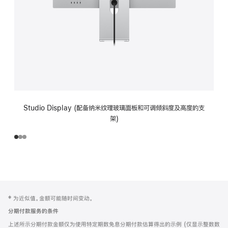
Studio Display (配备纳米纹理玻璃面板和可调倾斜度及高度的支
架)
网
脚
‡ 为近似值。金额可能随时间变动。
注
页
分期付款服务的条件
页
上述所示分期付款金额仅为使用特定期数免息分期付款估算得出的示例 (仅显示整数数