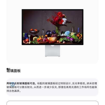
玻璃面板
两种抗反射玻璃面板可选。
标配的玻璃面板经过特别设计，反光率极低。纳米纹理
展
玻璃面板可分散反射光，从而进一步减少反光，即使在高亮光源的工作场所也能保
持出色画质。
开