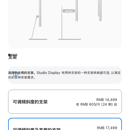
支架
选择你合用的支架。
Studio Display 有两种支架和一种支架转换器可选，以满足
展
你的各种安装需求。
开
RMB 14,499
可调倾斜度的支架
或 RMB 605/月 (24 期) 起
RMB 17,499
可调倾斜度及高‍度的支‍架