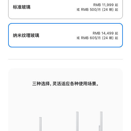
RMB 11,999
起
标准玻璃
或 RMB 500/月 (24 期) 起
RMB 14,499
起
纳米纹理玻璃
或 RMB 605/月 (24 期) 起
三种选择，灵活适应各种使用场景。
标