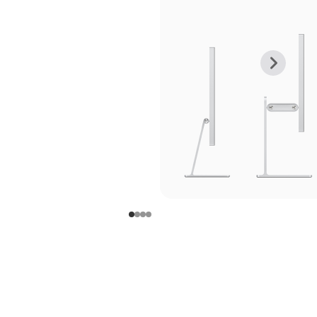
上
下
一
一
张
张
图
图
库
库
图
图
片
片
-
-
支
支
架
架