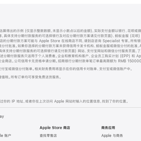
算得出的示例 (仅显示整数数额，未显示小数点以后的金额)，实际支付金额以银行、花呗或
等，具体支持分期付款服务的可选择银行及对应分期付款方案请见付款页面)、蚂蚁金服 (花呗
售店的分期付款方案可能与 Apple Store 在线商店不同，请到店咨询 Specialist 专
分付批准。如果你选择的分期付款方案未获得信用卡发卡机构、蚂蚁金服或微信分付的批准，Ap
具体支持分期付款服务的可选择银行请见付款页面) 网站、支付宝网站和微信分付服务页面，
期付款服务只适用于个人消费者。企业和教育机构客户、企业员工购买计划 (EPP) 和 Appl
企业商店。公司信用卡无资格申请分期。招商银行分期付款单笔订单最高限额为 RMB 150000
支付宝或微信分付账单。相关财务费用将显示在你的信用卡对账单、支付宝或微信账户中。
增值税。所有订单均可享受免费送货服务。
的 IP 地址，或者你在上次访问 Apple 网站时输入的位置信息，找到了你的位置。
ay
Apple Store 商店
商务应用
le 账户
查找零售店
Apple 与商务