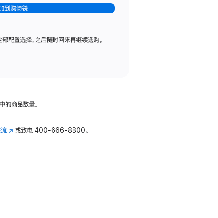
加到购物袋
全部配置选择，之后随时回来再继续选购。
中的商品数量。
交流
(在
或致电
400-666-8800。
新
窗
口
中
打
开)