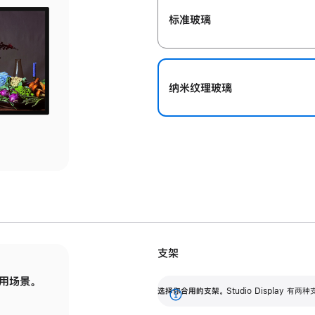
标准玻璃
纳米纹理玻璃
支架
用场景。
标配可调倾斜度的支架，提供 30 度的倾斜度
选
选择你合用的支架。
Studio Display
调节范围。
展