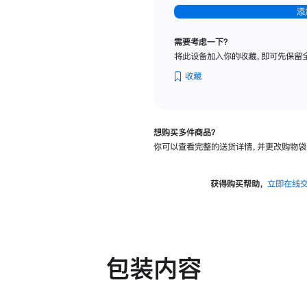
-
添
纳
米
需要考虑一下？
纹
将此设备加入你的收藏，即可先保留
理
玻
收藏
璃
面
板
想购买多件商品？
-
你可以查看完整的送货详情，并更改购物袋
可
调
倾
获得购买帮助，
立即在线
斜
度
及
高
度
包装内容
的
支
架
的