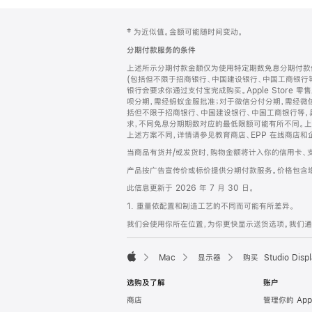
网
脚
‡ 为近似值。金额可能随时间变动。
注
页
分期付款服务的条件
页
上述所示分期付款金额仅为使用特定期数免息分期付款估
脚
(包括但不限于招商银行、中国建设银行、中国工商银行
银行会要求你通过支付宝完成购买。Apple Store 零
呗分期，需经蚂蚁金服批准；对于微信分付分期，需经微信
括但不限于招商银行、中国建设银行、中国工商银行等，
求，不同免息分期期数对应的最低限额可能有所不同。上述分
上述方案不同，详情请参见教育商店、EPP 在线商店和
当商品有货并/或发货时，购物金额将计入你的信用卡、
产品按广告宣传价或标价提供分期付款服务。价格包含
此信息更新于 2026 年 7 月 30 日。
1. 重量依配置和制造工艺的不同而可能有所差异。
我们会使用你所在位置，为你更快显示送货选项。我们通过你
Mac
显示器
购买 Studio Displ
Apple
选购及了解
账户
商店
管理你的 App