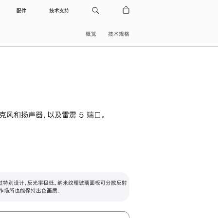
配件
技术支持
概览
技术规格
级麦克风和扬声器，以及雷雳 5 端口。
过特别设计，反光率极低。纳米纹理玻璃面板可分散反射
作场所也能保持出色画质。