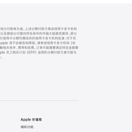
微信分付账单为准。上述分期付款方案由信用卡发卡机构
) 以及微信分付面向符合条件的中国大陆居民提供。部分
家。所有银行信用卡分期均需经你的信用卡发卡机构批准；对于花
ple 将不会被告知原因。请参阅信用卡发卡机构 (包
了解相关条件、费用和收费。订单可能需要满足特定金额要
e 员工购买计划 (EPP) 适用的分期付款方案可能与
。
Apple 价值观
辅助功能