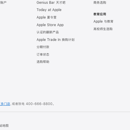
e 账户
Genius Bar 天才吧
商务选购
Today at Apple
教育应用
Apple 夏令营
Apple 与教育
Apple Store App
高校师生选购
认证的翻新产品
Apple Trade In 换购计划
分期付款
订单状态
选购帮助
更多门店
，或者致电
400-666-8800
。
站地图