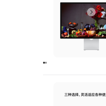
上
下
一
一
张
张
图
图
库
库
图
图
片
片
-
-
玻
玻
璃
璃
三种选择，灵活适应各种使
面
面
板
板