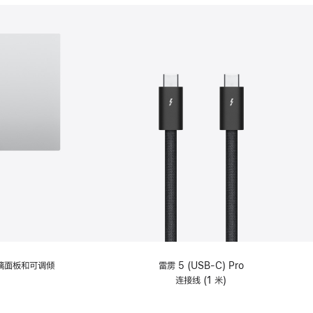
分
期
付
款
选
项)
理玻璃面板和可调倾
雷雳 5 (USB-C) Pro
连接线 (1 米)