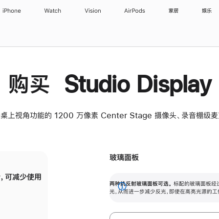
iPhone
Watch
Vision
AirPods
家居
娱乐
购买 Studio Display
桌上视角功能的 1200 万像素 Center Stage 摄像头、录音棚
玻璃面板
，可减少使用
纳米纹理玻璃面板可进一步减少反光，即使在
两种抗反射玻璃面板可选。
标配的玻璃面板经
。
有高亮光源的场所使用，也能保持出色画质。
展
光，从而进一步减少反光，即使在高亮光源的工
开