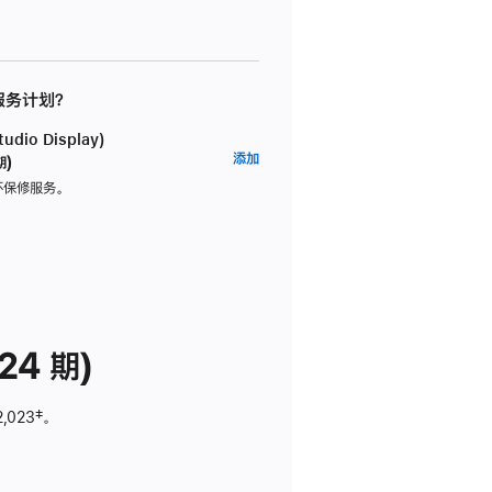
 服务计划？
dio Display)
AppleCare+
添加
期)
服
坏保修服务。
务
计
划
(适
用
于
24 期)
Studio
Display)
2,023
脚
‡。
注