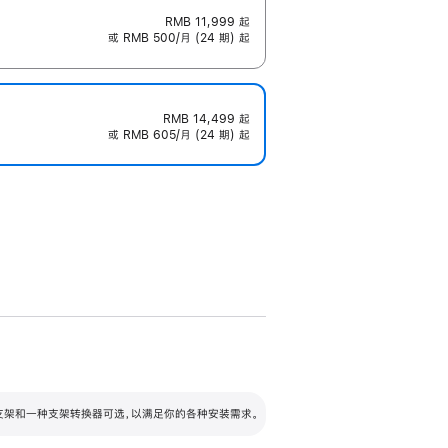
RMB 11,999
起
或 RMB 500/月 (24 期) 起
RMB 14,499
起
或 RMB 605/月 (24 期) 起
配可调倾斜度及高度的支架，额外增加 105
VESA 支架转换器
 有两种支架和一种支架转换器可选，以满足你的各种安装需求。
毫米的高度调节范围。
容的支架 (未随附)