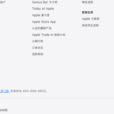
e 账户
Genius Bar 天才吧
商务选购
Today at Apple
教育应用
Apple 夏令营
Apple 与教育
Apple Store App
高校师生选购
认证的翻新产品
Apple Trade In 换购计划
分期付款
订单状态
选购帮助
更多门店
，或者致电
400-666-8800
。
站地图