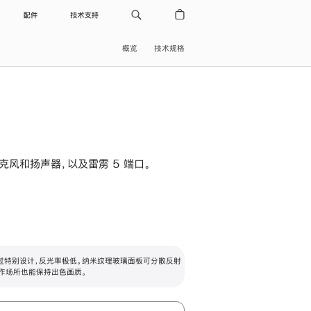
配件
技术支持
概览
技术规格
级麦克风和扬声器，以及雷雳 5 端口。
过特别设计，反光率极低。纳米纹理玻璃面板可分散反射
作场所也能保持出色画质。