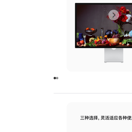
上
下
一
一
张
张
图
图
库
库
图
图
片
片
-
-
玻
玻
璃
璃
三种选择，灵活适应各种使
面
面
板
板