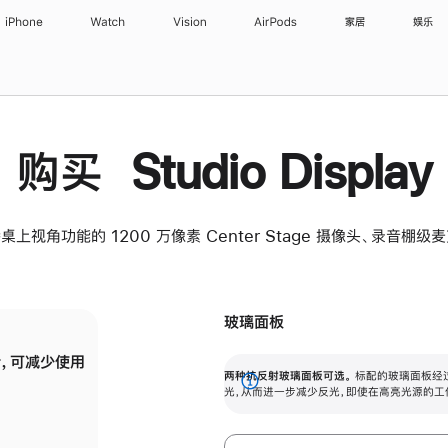
iPhone
Watch
Vision
AirPods
家居
娱乐
购买 Studio Display
桌上视角功能的 1200 万像素 Center Stage 摄像头、录音棚
玻璃面板
，可减少使用
纳米纹理玻璃面板可进一步减少反光，即使在
两种抗反射玻璃面板可选。
标配的玻璃面板经
。
有高亮光源的场所使用，也能保持出色画质。
展
光，从而进一步减少反光，即使在高亮光源的工
开