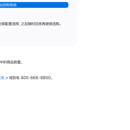
加到购物袋
全部配置选择，之后随时回来再继续选购。
中的商品数量。
交流
(在
或致电
400-666-8800。
新
窗
口
中
打
开)