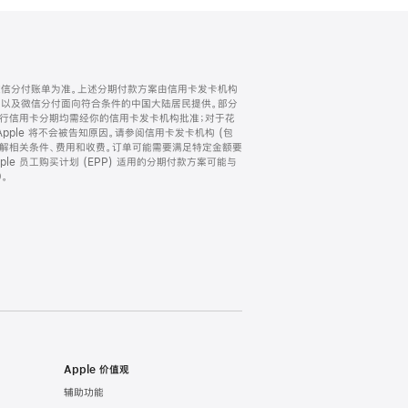
微信分付账单为准。上述分期付款方案由信用卡发卡机构
) 以及微信分付面向符合条件的中国大陆居民提供。部分
家。所有银行信用卡分期均需经你的信用卡发卡机构批准；对于花
ple 将不会被告知原因。请参阅信用卡发卡机构 (包
了解相关条件、费用和收费。订单可能需要满足特定金额要
e 员工购买计划 (EPP) 适用的分期付款方案可能与
。
Apple 价值观
辅助功能