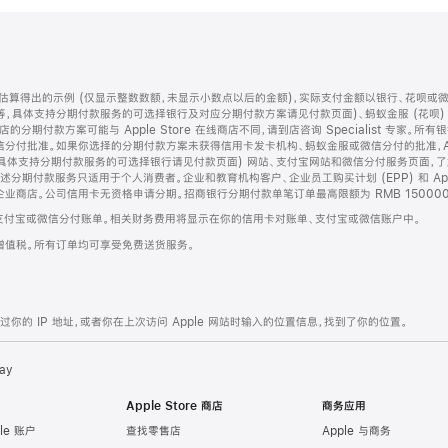
算得出的示例 (仅显示整数数额，未显示小数点以后的金额)，实际支付金额以银行、花呗或
等，具体支持分期付款服务的可选择银行及对应分期付款方案请见付款页面)、蚂蚁金服 (花呗
售店的分期付款方案可能与 Apple Store 在线商店不同，请到店咨询 Specialist 专
分付批准。如果你选择的分期付款方案未获得信用卡发卡机构、蚂蚁金服或微信分付的批准，Ap
具体支持分期付款服务的可选择银行请见付款页面) 网站、支付宝网站和微信分付服务页面，
期付款服务只适用于个人消费者。企业和教育机构客户、企业员工购买计划 (EPP) 和 Appl
企业商店。公司信用卡无资格申请分期。招商银行分期付款单笔订单最高限额为 RMB 150000
支付宝或微信分付账单。相关财务费用将显示在你的信用卡对账单、支付宝或微信账户中。
增值税。所有订单均可享受免费送货服务。
的 IP 地址，或者你在上次访问 Apple 网站时输入的位置信息，找到了你的位置。
ay
Apple Store 商店
商务应用
le 账户
查找零售店
Apple 与商务