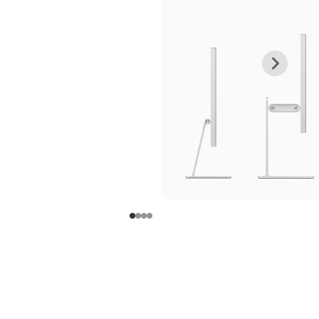
上
下
一
一
张
张
图
图
库
库
图
图
片
片
-
-
支
支
架
架