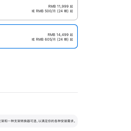
RMB 11,999
起
或 RMB 500/月 (24 期) 起
RMB 14,499
起
或 RMB 605/月 (24 期) 起
配可调倾斜度及高度的支架，额外增加 105
VESA 支架转换器
 有两种支架和一种支架转换器可选，以满足你的各种安装需求。
毫米的高度调节范围。
容的支架 (未随附)