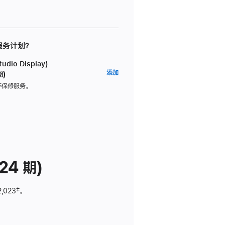
 服务计划？
dio Display)
AppleCare+
添加
期)
服
坏保修服务。
务
计
划
(适
用
于
24 期)
Studio
Display)
2,023
脚
‡。
注