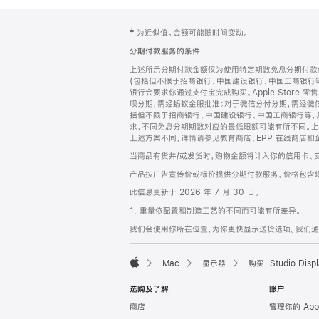
网
脚
‡ 为近似值。金额可能随时间变动。
注
页
分期付款服务的条件
页
上述所示分期付款金额仅为使用特定期数免息分期付款估
脚
(包括但不限于招商银行、中国建设银行、中国工商银行
银行会要求你通过支付宝完成购买。Apple Store 零
呗分期，需经蚂蚁金服批准；对于微信分付分期，需经微信
括但不限于招商银行、中国建设银行、中国工商银行等，
求，不同免息分期期数对应的最低限额可能有所不同。上述分
上述方案不同，详情请参见教育商店、EPP 在线商店和
当商品有货并/或发货时，购物金额将计入你的信用卡、
产品按广告宣传价或标价提供分期付款服务。价格包含
此信息更新于 2026 年 7 月 30 日。
1. 重量依配置和制造工艺的不同而可能有所差异。
我们会使用你所在位置，为你更快显示送货选项。我们通过你
Mac
显示器
购买 Studio Displ
Apple
选购及了解
账户
商店
管理你的 App