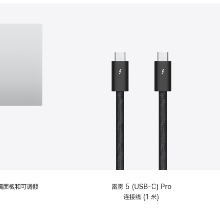
分
期
付
款
选
项)
理玻璃面板和可调倾
雷雳 5 (USB-C) Pro
连接线 (1 米)