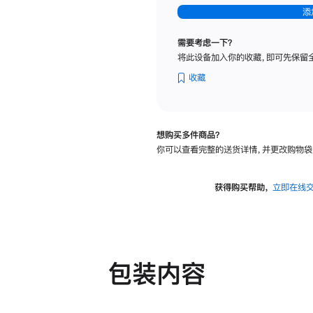
-
添
纳
米
需要考虑一下？
纹
将此设备加入你的收藏，即可先保留
理
玻
收藏
璃
面
板
想购买多件商品？
-
你可以查看完整的送货详情，并更改购物袋
可
调
倾
获得购买帮助，
立即在线
斜
度
及
高
度
包装内容
的
支
架
的