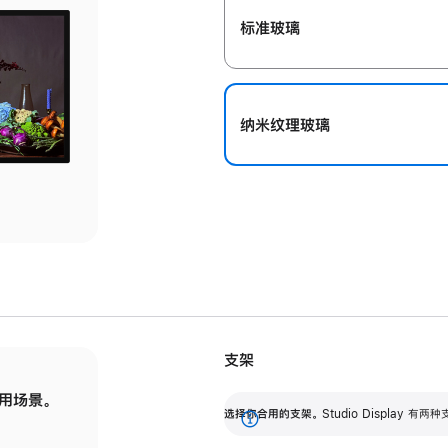
标准玻璃
纳米纹理玻璃
支架
用场景。
标配可调倾斜度的支架，提供 30 度的倾斜度
选
选择你合用的支架。
Studio Display
调节范围。
展