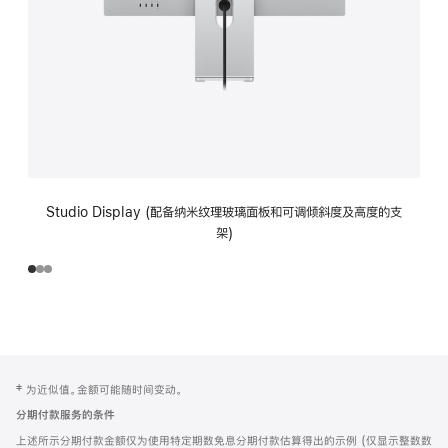
Studio Display (配备纳米纹理玻璃面板和可调倾斜度及高度的支
架)
网
脚
‡ 为近似值。金额可能随时间变动。
注
页
分期付款服务的条件
页
上述所示分期付款金额仅为使用特定期数免息分期付款估算得出的示例 (仅显示整数数