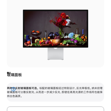
玻璃面板
两种抗反射玻璃面板可选。
标配的玻璃面板经过特别设计，反光率极低。纳米纹理
展
玻璃面板可分散反射光，从而进一步减少反光，即使在高亮光源的工作场所也能保
持出色画质。
开