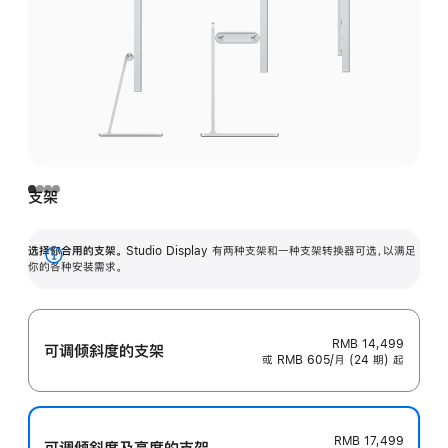
支架
选择你合用的支架。
Studio Display 有两种支架和一种支架转换器可选，以满足
展
你的各种安装需求。
开
RMB 14,499
可调倾斜度的支架
或 RMB 605/月 (24 期) 起
RMB 17,499
可调倾斜度及高‍度的支‍架