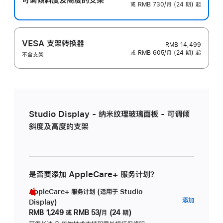
或 RMB 730/月 (24 期) 起
VESA 支架转换器
RMB 14,499
或 RMB 605/月 (24 期) 起
不含支架
Studio Display - 纳米纹理玻璃面板 - 可调倾
斜度及高度的支架
是否要添加 AppleCare+ 服务计划？
AppleCare+ 服务计划 (适用于 Studio
AppleC
添加
Display)
服
RMB 1,249
或
RMB 53/月 (24 期)