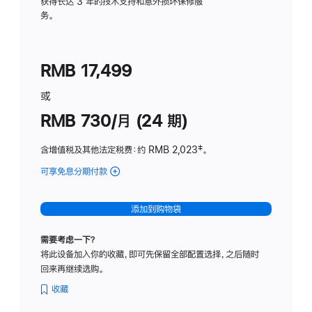
务
获得长达 3 年的技术支持和意外损坏保修服
务。
计
划
(适
RMB 17,499
用
于
或
Studio
RMB 730/月 (24 期)
Display
含增值税及其他法定税费
：约 RMB 2,023
脚
‡。
注
可享免息分期付款
(Studio
Display
-
添加到购物袋
纳
米
需要考虑一下？
纹
将此设备加入你的收藏，即可先保留全部配置选择，之后随时
理
回来再继续选购。
玻
璃
收藏
面