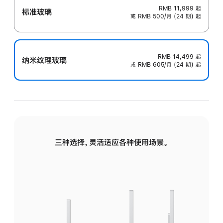
RMB 11,999
起
标准玻璃
或 RMB 500/月 (24 期) 起
RMB 14,499
起
纳米纹理玻璃
或 RMB 605/月 (24 期) 起
三种选择，灵活适应各种使用场景。
标