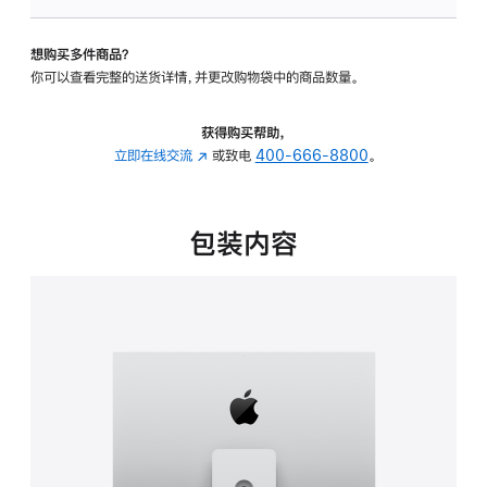
板
-
想购买多件商品？
可
你可以查看完整的送货详情，并更改购物袋中的商品数量。
调
倾
斜
获得购买帮助，
度
立即在线交流
(在
或致电
400-666-8800
。
及
新
高
窗
度
口
包装内容
的
中
支
打
架
开)
的
分
期
付
款
选
项)