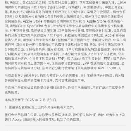
脚
额，未显示小数点以后的金额)，实际支付金额以银行、花呗或微信分付账单为准。上述分
期付款方案由信用卡发卡机构 (包括但不限于招商银行、中国建设银行、中国工商银行
等，具体支持分期付款服务的可选择银行及对应分期付款方案请见付款页面)、蚂蚁金服
(花呗) 以及微信分付面向符合条件的中国大陆居民提供。部分银行会要求你通过支付
宝完成购买。Apple Store 零售店的分期付款方案可能与 Apple Store 在线商店不
同，请到店咨询 Specialist 专家。所有银行信用卡分期均需经你的信用卡发卡机构批
准；对于花呗分期，需经蚂蚁金服批准；对于微信分付分期，需经微信分付批准。如果你选
择的分期付款方案未获得信用卡发卡机构、蚂蚁金服或微信分付的批准，Apple 将不会
被告知原因。请参阅信用卡发卡机构 (包括但不限于招商银行、中国建设银行、中国工商
银行等，具体支持分期付款服务的可选择银行请见付款页面) 网站、支付宝网站和微信
分付服务页面，了解相关条件、费用和收费。订单可能需要满足特定金额要求，不同免息
分期期数对应的最低限额可能有所不同。上述分期付款服务只适用于个人消费者。企业
和教育机构客户、企业员工购买计划 (EPP) 和 Apple 员工购买计划 (EPP) 适用的分
期付款方案可能与上述方案不同，详情请参见教育商店、EPP 在线商店和企业商店。公
司信用卡无资格申请分期。招商银行分期付款单笔订单最高限额为 RMB 150000。
当商品有货并/或发货时，购物金额将计入你的信用卡、支付宝或微信分付账单。相关财
务费用将显示在你的信用卡对账单、支付宝或微信账户中。
产品按广告宣传价或标价提供分期付款服务。价格包含增值税。所有订单均可享受免费
送货服务。
此信息更新于 2026 年 7 月 30 日。
1. 重量依配置和制造工艺的不同而可能有所差异。
我们会使用你所在位置，为你更快显示送货选项。我们通过你的 IP 地址，或者你在上次
访问 Apple 网站时输入的位置信息，找到了你的位置。