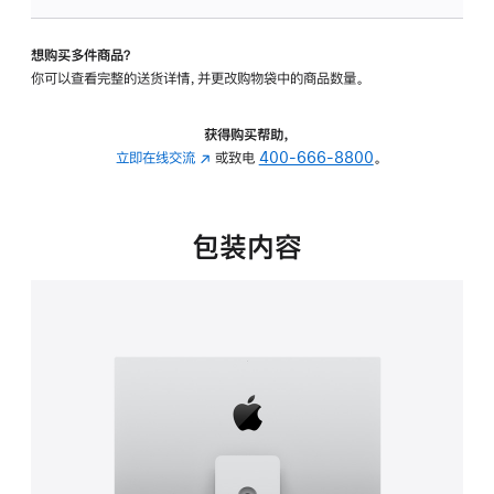
板
-
想购买多件商品？
可
你可以查看完整的送货详情，并更改购物袋中的商品数量。
调
倾
斜
获得购买帮助，
度
立即在线交流
(在
或致电
400-666-8800
。
及
新
高
窗
度
口
包装内容
的
中
支
打
架
开)
的
分
期
付
款
选
项)