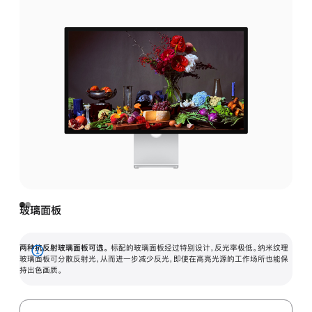
玻璃面板
两种抗反射玻璃面板可选。
标配的玻璃面板经过特别设计，反光率极低。纳米纹理
展
玻璃面板可分散反射光，从而进一步减少反光，即使在高亮光源的工作场所也能保
持出色画质。
开