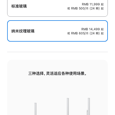
RMB 11,999
起
标准玻璃
或 RMB 500/月 (24 期) 起
RMB 14,499
起
纳米纹理玻璃
或 RMB 605/月 (24 期) 起
三种选择，灵活适应各种使用场景。
标