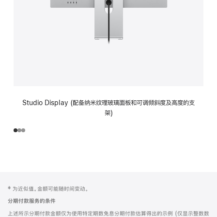
Studio Display (配备纳米纹理玻璃面板和可调倾斜度及高度的支
架)
网
脚
‡ 为近似值。金额可能随时间变动。
注
页
分期付款服务的条件
页
上述所示分期付款金额仅为使用特定期数免息分期付款估算得出的示例 (仅显示整数数