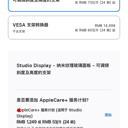
或 RMB 730/月 (24 期) 起
VESA 支架转换器
RMB 14,499
或 RMB 605/月 (24 期) 起
不含支架
Studio Display - 纳米纹理玻璃面板 - 可调倾
斜度及高度的支架
是否要添加 AppleCare+ 服务计划？
AppleCare+ 服务计划 (适用于 Studio
AppleC
添加
Display)
服
RMB 1,249
或
RMB 53/月 (24 期)