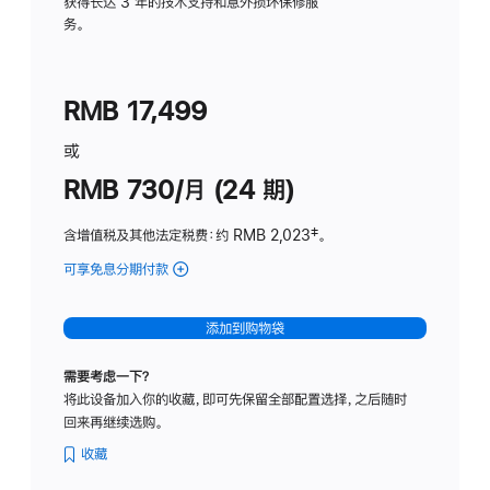
务
获得长达 3 年的技术支持和意外损坏保修服
务。
计
划
(适
RMB 17,499
用
于
或
Studio
RMB 730/月 (24 期)
Display
含增值税及其他法定税费
：约 RMB 2,023
脚
‡。
注
可享免息分期付款
(Studio
Display
-
添加到购物袋
纳
米
需要考虑一下？
纹
将此设备加入你的收藏，即可先保留全部配置选择，之后随时
理
回来再继续选购。
玻
璃
收藏
面