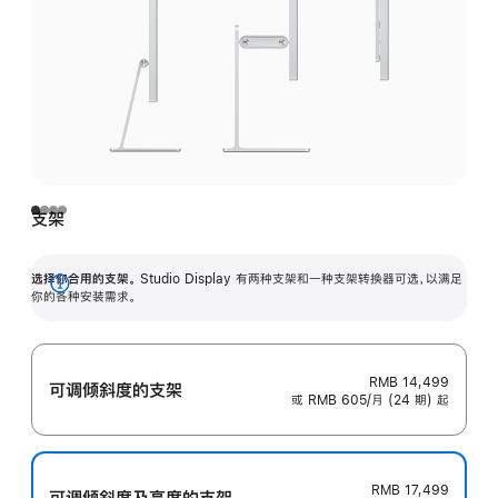
支架
选择你合用的支架。
Studio Display 有两种支架和一种支架转换器可选，以满足
展
你的各种安装需求。
开
RMB 14,499
可调倾斜度的支架
或 RMB 605/月 (24 期) 起
RMB 17,499
可调倾斜度及高‍度的支‍架