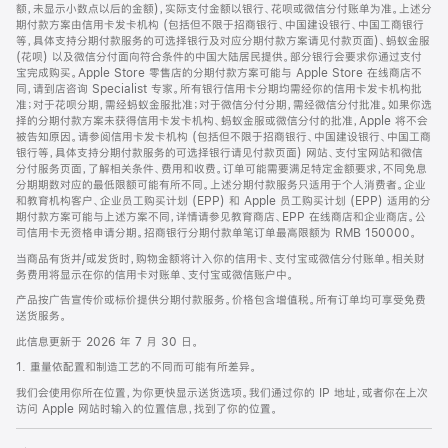
脚
额，未显示小数点以后的金额)，实际支付金额以银行、花呗或微信分付账单为准。上述分
期付款方案由信用卡发卡机构 (包括但不限于招商银行、中国建设银行、中国工商银行
等，具体支持分期付款服务的可选择银行及对应分期付款方案请见付款页面)、蚂蚁金服
(花呗) 以及微信分付面向符合条件的中国大陆居民提供。部分银行会要求你通过支付
宝完成购买。Apple Store 零售店的分期付款方案可能与 Apple Store 在线商店不
同，请到店咨询 Specialist 专家。所有银行信用卡分期均需经你的信用卡发卡机构批
准；对于花呗分期，需经蚂蚁金服批准；对于微信分付分期，需经微信分付批准。如果你选
择的分期付款方案未获得信用卡发卡机构、蚂蚁金服或微信分付的批准，Apple 将不会
被告知原因。请参阅信用卡发卡机构 (包括但不限于招商银行、中国建设银行、中国工商
银行等，具体支持分期付款服务的可选择银行请见付款页面) 网站、支付宝网站和微信
分付服务页面，了解相关条件、费用和收费。订单可能需要满足特定金额要求，不同免息
分期期数对应的最低限额可能有所不同。上述分期付款服务只适用于个人消费者。企业
和教育机构客户、企业员工购买计划 (EPP) 和 Apple 员工购买计划 (EPP) 适用的分
期付款方案可能与上述方案不同，详情请参见教育商店、EPP 在线商店和企业商店。公
司信用卡无资格申请分期。招商银行分期付款单笔订单最高限额为 RMB 150000。
当商品有货并/或发货时，购物金额将计入你的信用卡、支付宝或微信分付账单。相关财
务费用将显示在你的信用卡对账单、支付宝或微信账户中。
产品按广告宣传价或标价提供分期付款服务。价格包含增值税。所有订单均可享受免费
送货服务。
此信息更新于 2026 年 7 月 30 日。
1. 重量依配置和制造工艺的不同而可能有所差异。
我们会使用你所在位置，为你更快显示送货选项。我们通过你的 IP 地址，或者你在上次
访问 Apple 网站时输入的位置信息，找到了你的位置。