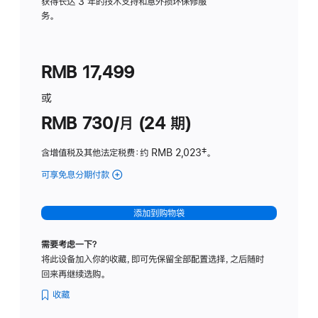
务
获得长达 3 年的技术支持和意外损坏保修服
务。
计
划
(适
RMB 17,499
用
于
或
Studio
RMB 730/月 (24 期)
Display
含增值税及其他法定税费
：约 RMB 2,023
脚
‡。
注
可享免息分期付款
(Studio
Display
-
添加到购物袋
纳
米
需要考虑一下？
纹
将此设备加入你的收藏，即可先保留全部配置选择，之后随时
理
回来再继续选购。
玻
璃
收藏
面