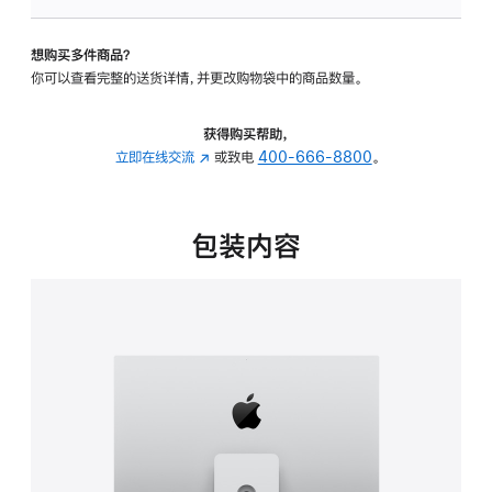
板
-
想购买多件商品？
可
你可以查看完整的送货详情，并更改购物袋中的商品数量。
调
倾
斜
获得购买帮助，
度
立即在线交流
(在
或致电
400-666-8800
。
及
新
高
窗
度
口
包装内容
的
中
支
打
架
开)
的
分
期
付
款
选
项)