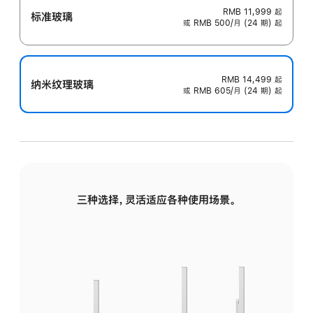
RMB 11,999
起
标准玻璃
或 RMB 500/月 (24 期) 起
RMB 14,499
起
纳米纹理玻璃
或 RMB 605/月 (24 期) 起
三种选择，灵活适应各种使用场景。
标