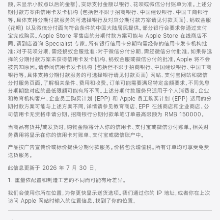
脚
额，未显示小数点以后的金额)，实际支付金额以银行、花呗或微信分付账单为准。上述分
期付款方案由信用卡发卡机构 (包括但不限于招商银行、中国建设银行、中国工商银行
等，具体支持分期付款服务的可选择银行及对应分期付款方案请见付款页面)、蚂蚁金服
(花呗) 以及微信分付面向符合条件的中国大陆居民提供。部分银行会要求你通过支付
宝完成购买。Apple Store 零售店的分期付款方案可能与 Apple Store 在线商店不
同，请到店咨询 Specialist 专家。所有银行信用卡分期均需经你的信用卡发卡机构批
准；对于花呗分期，需经蚂蚁金服批准；对于微信分付分期，需经微信分付批准。如果你选
择的分期付款方案未获得信用卡发卡机构、蚂蚁金服或微信分付的批准，Apple 将不会
被告知原因。请参阅信用卡发卡机构 (包括但不限于招商银行、中国建设银行、中国工商
银行等，具体支持分期付款服务的可选择银行请见付款页面) 网站、支付宝网站和微信
分付服务页面，了解相关条件、费用和收费。订单可能需要满足特定金额要求，不同免息
分期期数对应的最低限额可能有所不同。上述分期付款服务只适用于个人消费者。企业
和教育机构客户、企业员工购买计划 (EPP) 和 Apple 员工购买计划 (EPP) 适用的分
期付款方案可能与上述方案不同，详情请参见教育商店、EPP 在线商店和企业商店。公
司信用卡无资格申请分期。招商银行分期付款单笔订单最高限额为 RMB 150000。
当商品有货并/或发货时，购物金额将计入你的信用卡、支付宝或微信分付账单。相关财
务费用将显示在你的信用卡对账单、支付宝或微信账户中。
产品按广告宣传价或标价提供分期付款服务。价格包含增值税。所有订单均可享受免费
送货服务。
此信息更新于 2026 年 7 月 30 日。
1. 重量依配置和制造工艺的不同而可能有所差异。
我们会使用你所在位置，为你更快显示送货选项。我们通过你的 IP 地址，或者你在上次
访问 Apple 网站时输入的位置信息，找到了你的位置。