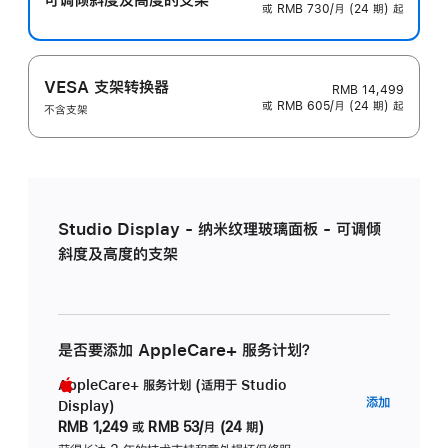
或 RMB 730/月 (24 期) 起
VESA 支架转换器
RMB 14,499
或 RMB 605/月 (24 期) 起
不含支架
Studio Display - 纳米纹理玻璃面板 - 可调倾
斜度及高度的支架
是否要添加 AppleCare+ 服务计划？
AppleCare+ 服务计划 (适用于 Studio
AppleC
添加
Display)
服
RMB 1,249
或
RMB 53/月 (24 期)