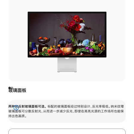
玻璃面板
两种抗反射玻璃面板可选。
标配的玻璃面板经过特别设计，反光率极低。纳米纹理
展
玻璃面板可分散反射光，从而进一步减少反光，即使在高亮光源的工作场所也能保
持出色画质。
开