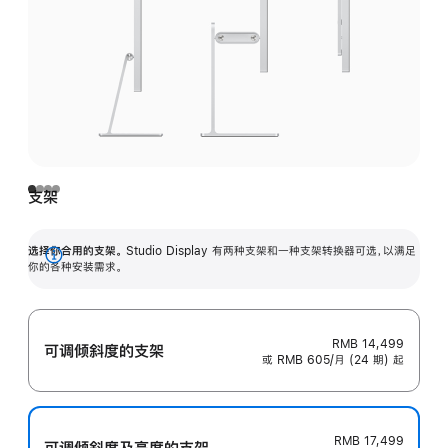
支架
选择你合用的支架。
Studio Display 有两种支架和一种支架转换器可选，以满足
展
你的各种安装需求。
开
RMB 14,499
可调倾斜度的支架
或 RMB 605/月 (24 期) 起
RMB 17,499
可调倾斜度及高‍度的支‍架