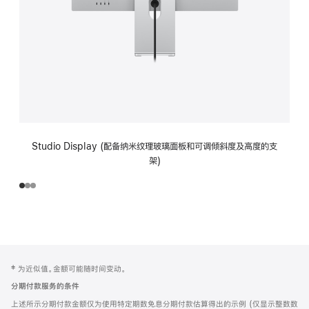
Studio Display (配备纳米纹理玻璃面板和可调倾斜度及高度的支
架)
网
脚
‡ 为近似值。金额可能随时间变动。
注
页
分期付款服务的条件
页
上述所示分期付款金额仅为使用特定期数免息分期付款估算得出的示例 (仅显示整数数