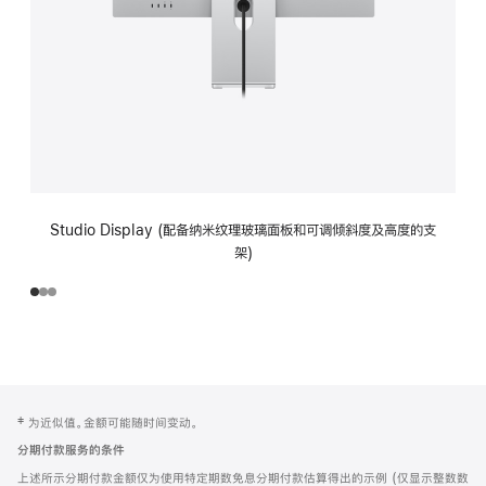
Studio Display (配备纳米纹理玻璃面板和可调倾斜度及高度的支
架)
网
脚
‡ 为近似值。金额可能随时间变动。
注
页
分期付款服务的条件
页
上述所示分期付款金额仅为使用特定期数免息分期付款估算得出的示例 (仅显示整数数