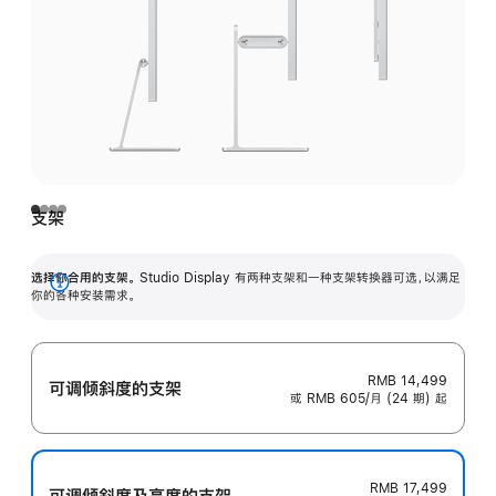
支架
选择你合用的支架。
Studio Display 有两种支架和一种支架转换器可选，以满足
展
你的各种安装需求。
开
RMB 14,499
可调倾斜度的支架
或 RMB 605/月 (24 期) 起
RMB 17,499
可调倾斜度及高‍度的支‍架