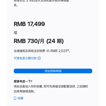
务
获得长达 3 年的技术支持和意外损坏保修服
务。
计
划
(适
RMB 17,499
用
于
或
Studio
RMB 730/月 (24 期)
Display
含增值税及其他法定税费
：约 RMB 2,023
脚
‡。
注
可享免息分期付款
(Studio
Display
-
添加到购物袋
纳
米
需要考虑一下？
纹
将此设备加入你的收藏，即可先保留全部配置选择，之后随时
理
回来再继续选购。
玻
璃
收藏
面