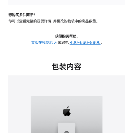
板
-
想购买多件商品？
可
你可以查看完整的送货详情，并更改购物袋中的商品数量。
调
倾
斜
获得购买帮助，
度
立即在线交流
(在
或致电
400-666-8800
。
及
新
高
窗
度
口
包装内容
的
中
支
打
架
开)
的
分
期
付
款
选
项)