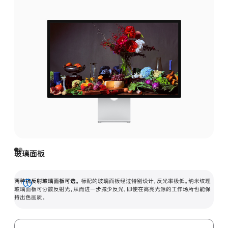
玻璃面板
两种抗反射玻璃面板可选。
标配的玻璃面板经过特别设计，反光率极低。纳米纹理
展
玻璃面板可分散反射光，从而进一步减少反光，即使在高亮光源的工作场所也能保
持出色画质。
开