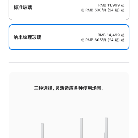
RMB 11,999
起
标准玻璃
或 RMB 500/月 (24 期) 起
RMB 14,499
起
纳米纹理玻璃
或 RMB 605/月 (24 期) 起
三种选择，灵活适应各种使用场景。
标