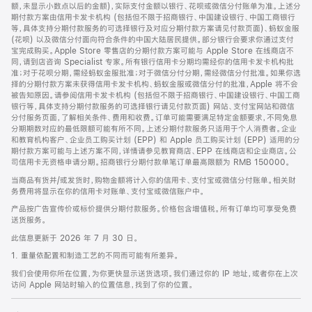
脚
额，未显示小数点以后的金额)，实际支付金额以银行、花呗或微信分付账单为准。上述分
期付款方案由信用卡发卡机构 (包括但不限于招商银行、中国建设银行、中国工商银行
等，具体支持分期付款服务的可选择银行及对应分期付款方案请见付款页面)、蚂蚁金服
(花呗) 以及微信分付面向符合条件的中国大陆居民提供。部分银行会要求你通过支付
宝完成购买。Apple Store 零售店的分期付款方案可能与 Apple Store 在线商店不
同，请到店咨询 Specialist 专家。所有银行信用卡分期均需经你的信用卡发卡机构批
准；对于花呗分期，需经蚂蚁金服批准；对于微信分付分期，需经微信分付批准。如果你选
择的分期付款方案未获得信用卡发卡机构、蚂蚁金服或微信分付的批准，Apple 将不会
被告知原因。请参阅信用卡发卡机构 (包括但不限于招商银行、中国建设银行、中国工商
银行等，具体支持分期付款服务的可选择银行请见付款页面) 网站、支付宝网站和微信
分付服务页面，了解相关条件、费用和收费。订单可能需要满足特定金额要求，不同免息
分期期数对应的最低限额可能有所不同。上述分期付款服务只适用于个人消费者。企业
和教育机构客户、企业员工购买计划 (EPP) 和 Apple 员工购买计划 (EPP) 适用的分
期付款方案可能与上述方案不同，详情请参见教育商店、EPP 在线商店和企业商店。公
司信用卡无资格申请分期。招商银行分期付款单笔订单最高限额为 RMB 150000。
当商品有货并/或发货时，购物金额将计入你的信用卡、支付宝或微信分付账单。相关财
务费用将显示在你的信用卡对账单、支付宝或微信账户中。
产品按广告宣传价或标价提供分期付款服务。价格包含增值税。所有订单均可享受免费
送货服务。
此信息更新于 2026 年 7 月 30 日。
1. 重量依配置和制造工艺的不同而可能有所差异。
我们会使用你所在位置，为你更快显示送货选项。我们通过你的 IP 地址，或者你在上次
访问 Apple 网站时输入的位置信息，找到了你的位置。