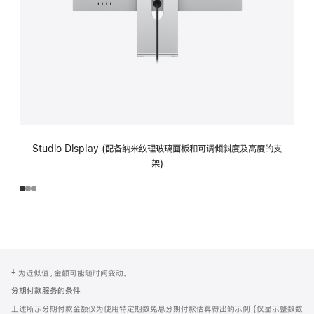
Studio Display (配备纳米纹理玻璃面板和可调倾斜度及高度的支
架)
网
脚
‡ 为近似值。金额可能随时间变动。
注
页
分期付款服务的条件
页
上述所示分期付款金额仅为使用特定期数免息分期付款估算得出的示例 (仅显示整数数