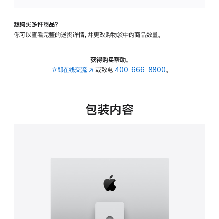
板
-
想购买多件商品？
可
你可以查看完整的送货详情，并更改购物袋中的商品数量。
调
倾
斜
获得购买帮助，
度
立即在线交流
(在
或致电
400-666-8800
。
及
新
高
窗
度
口
包装内容
的
中
支
打
架
开)
的
分
期
付
款
选
项)