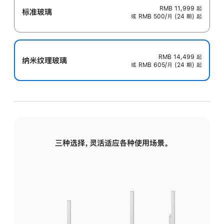
RMB 11,999
起
标准玻璃
或 RMB 500/月 (24 期) 起
RMB 14,499
起
纳米纹理玻璃
或 RMB 605/月 (24 期) 起
三种选择，灵活适应各种使用场景。
标