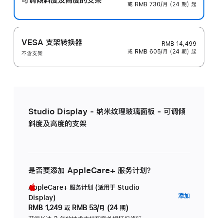
或 RMB 730/月 (24 期) 起
VESA 支架转换器
RMB 14,499
或 RMB 605/月 (24 期) 起
不含支架
Studio Display - 纳米纹理玻璃面板 - 可调倾
斜度及高度的支架
是否要添加 AppleCare+ 服务计划？
AppleCare+ 服务计划 (适用于 Studio
AppleC
添加
Display)
服
RMB 1,249
或
RMB 53/月 (24 期)