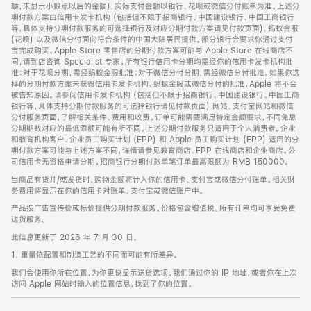
脚
额，未显示小数点以后的金额)，实际支付金额以银行、花呗或微信分付账单为准。上述分
期付款方案由信用卡发卡机构 (包括但不限于招商银行、中国建设银行、中国工商银行
等，具体支持分期付款服务的可选择银行及对应分期付款方案请见付款页面)、蚂蚁金服
(花呗) 以及微信分付面向符合条件的中国大陆居民提供。部分银行会要求你通过支付
宝完成购买。Apple Store 零售店的分期付款方案可能与 Apple Store 在线商店不
同，请到店咨询 Specialist 专家。所有银行信用卡分期均需经你的信用卡发卡机构批
准；对于花呗分期，需经蚂蚁金服批准；对于微信分付分期，需经微信分付批准。如果你选
择的分期付款方案未获得信用卡发卡机构、蚂蚁金服或微信分付的批准，Apple 将不会
被告知原因。请参阅信用卡发卡机构 (包括但不限于招商银行、中国建设银行、中国工商
银行等，具体支持分期付款服务的可选择银行请见付款页面) 网站、支付宝网站和微信
分付服务页面，了解相关条件、费用和收费。订单可能需要满足特定金额要求，不同免息
分期期数对应的最低限额可能有所不同。上述分期付款服务只适用于个人消费者。企业
和教育机构客户、企业员工购买计划 (EPP) 和 Apple 员工购买计划 (EPP) 适用的分
期付款方案可能与上述方案不同，详情请参见教育商店、EPP 在线商店和企业商店。公
司信用卡无资格申请分期。招商银行分期付款单笔订单最高限额为 RMB 150000。
当商品有货并/或发货时，购物金额将计入你的信用卡、支付宝或微信分付账单。相关财
务费用将显示在你的信用卡对账单、支付宝或微信账户中。
产品按广告宣传价或标价提供分期付款服务。价格包含增值税。所有订单均可享受免费
送货服务。
此信息更新于 2026 年 7 月 30 日。
1. 重量依配置和制造工艺的不同而可能有所差异。
我们会使用你所在位置，为你更快显示送货选项。我们通过你的 IP 地址，或者你在上次
访问 Apple 网站时输入的位置信息，找到了你的位置。