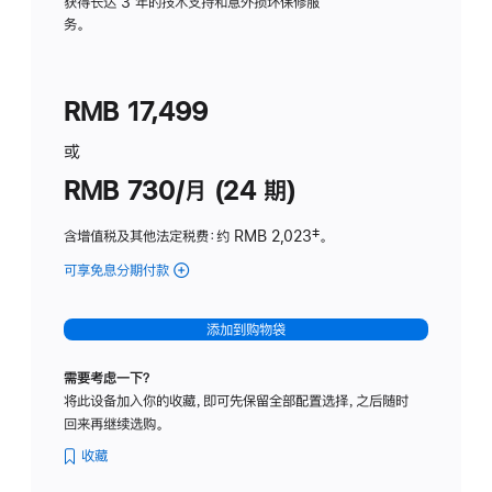
务
获得长达 3 年的技术支持和意外损坏保修服
务。
计
划
(适
RMB 17,499
用
于
或
Studio
RMB 730/月 (24 期)
Display
含增值税及其他法定税费
：约 RMB 2,023
脚
‡。
注
可享免息分期付款
(Studio
Display
-
添加到购物袋
纳
米
需要考虑一下？
纹
将此设备加入你的收藏，即可先保留全部配置选择，之后随时
理
回来再继续选购。
玻
璃
收藏
面