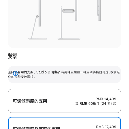
支架
选择你合用的支架。
Studio Display 有两种支架和一种支架转换器可选，以满足
展
你的各种安装需求。
开
RMB 14,499
可调倾斜度的支架
或 RMB 605/月 (24 期) 起
RMB 17,499
可调倾斜度及高‍度的支‍架