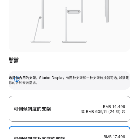
支架
选择你合用的支架。
Studio Display 有两种支架和一种支架转换器可选，以满足
展
你的各种安装需求。
开
RMB 14,499
可调倾斜度的支架
或 RMB 605/月 (24 期) 起
RMB 17,499
可调倾斜度及高‍度的支‍架