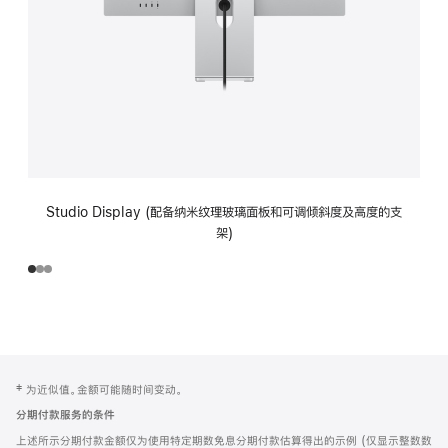
Studio Display (配备纳米纹理玻璃面板和可调倾斜度及高度的支
架)
网
脚
‡ 为近似值。金额可能随时间变动。
注
页
分期付款服务的条件
页
上述所示分期付款金额仅为使用特定期数免息分期付款估算得出的示例 (仅显示整数数