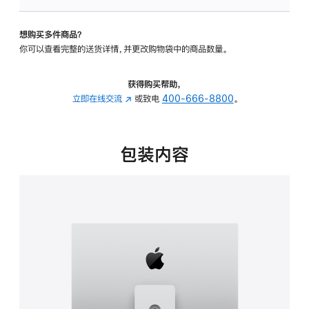
板
-
想购买多件商品？
可
你可以查看完整的送货详情，并更改购物袋中的商品数量。
调
倾
斜
获得购买帮助，
度
立即在线交流
(在
或致电
400-666-8800
。
及
新
高
窗
度
口
包装内容
的
中
支
打
架
开)
的
分
期
付
款
选
项)