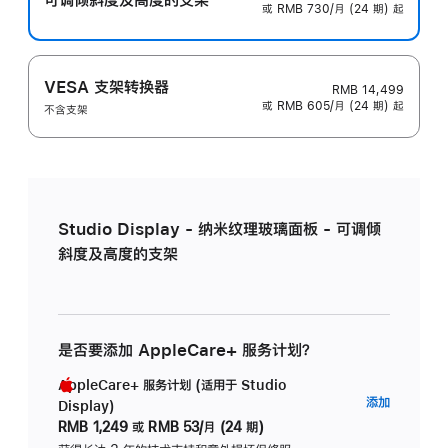
或 RMB 730/月 (24 期) 起
VESA 支架转换器
RMB 14,499
或 RMB 605/月 (24 期) 起
不含支架
Studio Display - 纳米纹理玻璃面板 - 可调倾
斜度及高度的支架
是否要添加 AppleCare+ 服务计划？
AppleCare+ 服务计划 (适用于 Studio
AppleC
添加
Display)
服
RMB 1,249
或
RMB 53/月 (24 期)