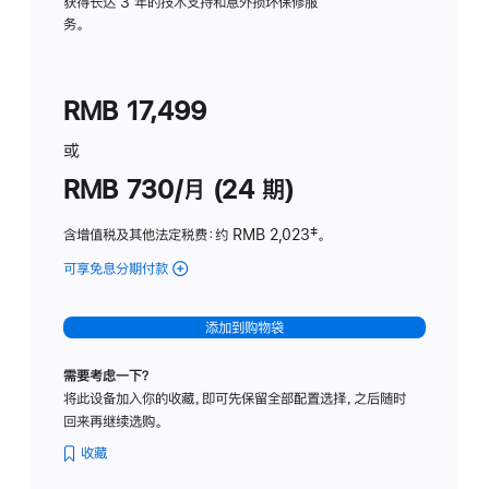
务
获得长达 3 年的技术支持和意外损坏保修服
务。
计
划
(适
RMB 17,499
用
于
或
Studio
RMB 730/月 (24 期)
Display
含增值税及其他法定税费
：约 RMB 2,023
脚
‡。
注
可享免息分期付款
(Studio
Display
-
添加到购物袋
纳
米
需要考虑一下？
纹
将此设备加入你的收藏，即可先保留全部配置选择，之后随时
理
回来再继续选购。
玻
璃
收藏
面