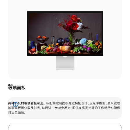
玻璃面板
两种抗反射玻璃面板可选。
标配的玻璃面板经过特别设计，反光率极低。纳米纹理
展
玻璃面板可分散反射光，从而进一步减少反光，即使在高亮光源的工作场所也能保
持出色画质。
开