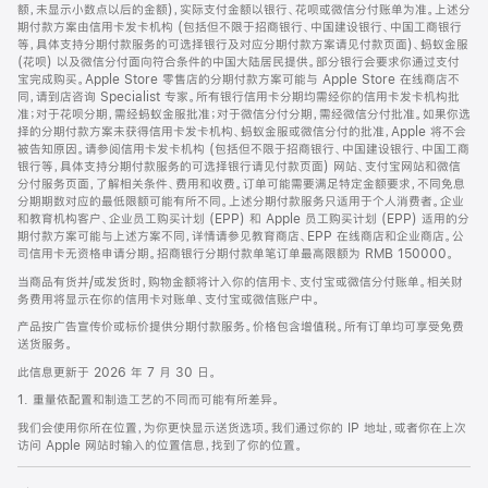
脚
额，未显示小数点以后的金额)，实际支付金额以银行、花呗或微信分付账单为准。上述分
期付款方案由信用卡发卡机构 (包括但不限于招商银行、中国建设银行、中国工商银行
等，具体支持分期付款服务的可选择银行及对应分期付款方案请见付款页面)、蚂蚁金服
(花呗) 以及微信分付面向符合条件的中国大陆居民提供。部分银行会要求你通过支付
宝完成购买。Apple Store 零售店的分期付款方案可能与 Apple Store 在线商店不
同，请到店咨询 Specialist 专家。所有银行信用卡分期均需经你的信用卡发卡机构批
准；对于花呗分期，需经蚂蚁金服批准；对于微信分付分期，需经微信分付批准。如果你选
择的分期付款方案未获得信用卡发卡机构、蚂蚁金服或微信分付的批准，Apple 将不会
被告知原因。请参阅信用卡发卡机构 (包括但不限于招商银行、中国建设银行、中国工商
银行等，具体支持分期付款服务的可选择银行请见付款页面) 网站、支付宝网站和微信
分付服务页面，了解相关条件、费用和收费。订单可能需要满足特定金额要求，不同免息
分期期数对应的最低限额可能有所不同。上述分期付款服务只适用于个人消费者。企业
和教育机构客户、企业员工购买计划 (EPP) 和 Apple 员工购买计划 (EPP) 适用的分
期付款方案可能与上述方案不同，详情请参见教育商店、EPP 在线商店和企业商店。公
司信用卡无资格申请分期。招商银行分期付款单笔订单最高限额为 RMB 150000。
当商品有货并/或发货时，购物金额将计入你的信用卡、支付宝或微信分付账单。相关财
务费用将显示在你的信用卡对账单、支付宝或微信账户中。
产品按广告宣传价或标价提供分期付款服务。价格包含增值税。所有订单均可享受免费
送货服务。
此信息更新于 2026 年 7 月 30 日。
1. 重量依配置和制造工艺的不同而可能有所差异。
我们会使用你所在位置，为你更快显示送货选项。我们通过你的 IP 地址，或者你在上次
访问 Apple 网站时输入的位置信息，找到了你的位置。