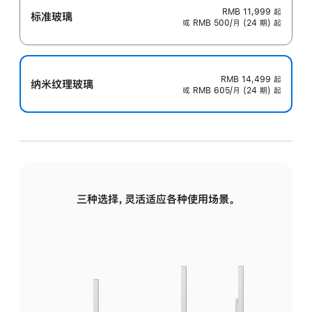
RMB 11,999
起
标准玻璃
或 RMB 500/月 (24 期) 起
RMB 14,499
起
纳米纹理玻璃
或 RMB 605/月 (24 期) 起
三种选择，灵活适应各种使用场景。
标