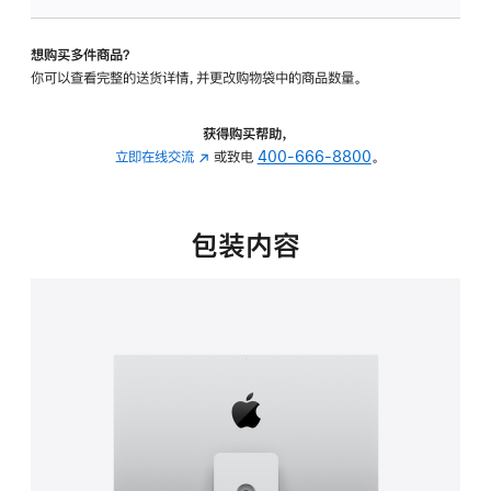
板
-
想购买多件商品？
可
你可以查看完整的送货详情，并更改购物袋中的商品数量。
调
倾
斜
获得购买帮助，
度
立即在线交流
(在
或致电
400-666-8800
。
及
新
高
窗
度
口
包装内容
的
中
支
打
架
开)
的
分
期
付
款
选
项)