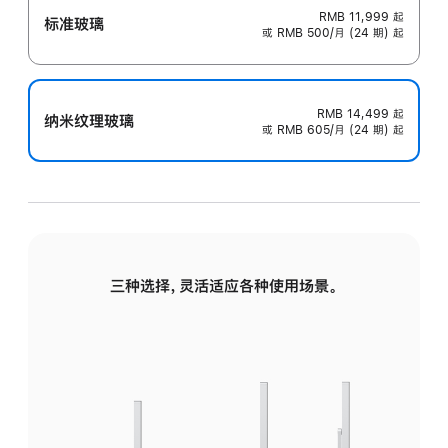
RMB 11,999
起
标准玻璃
或 RMB 500/月 (24 期) 起
RMB 14,499
起
纳米纹理玻璃
或 RMB 605/月 (24 期) 起
三种选择，灵活适应各种使用场景。
标