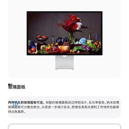
玻璃面板
两种抗反射玻璃面板可选。
标配的玻璃面板经过特别设计，反光率极低。纳米纹理
展
玻璃面板可分散反射光，从而进一步减少反光，即使在高亮光源的工作场所也能保
持出色画质。
开