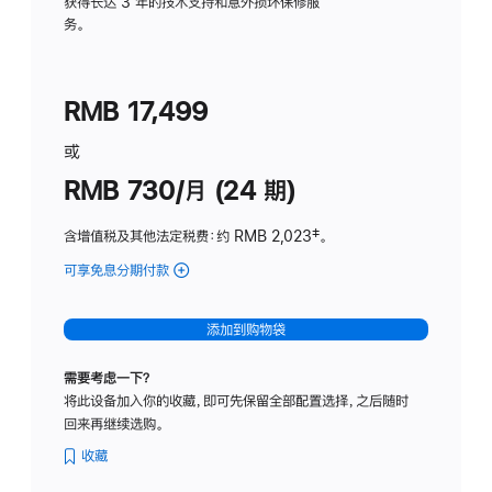
务
获得长达 3 年的技术支持和意外损坏保修服
务。
计
划
(适
RMB 17,499
用
于
或
Studio
RMB 730/月 (24 期)
Display
含增值税及其他法定税费
：约 RMB 2,023
脚
‡。
注
可享免息分期付款
(Studio
Display
-
添加到购物袋
纳
米
需要考虑一下？
纹
将此设备加入你的收藏，即可先保留全部配置选择，之后随时
理
回来再继续选购。
玻
璃
收藏
面