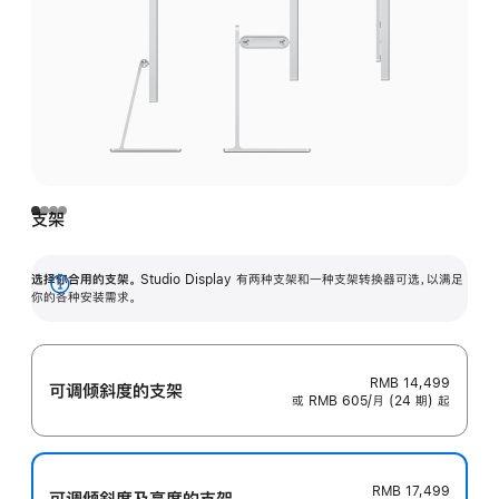
支架
选择你合用的支架。
Studio Display 有两种支架和一种支架转换器可选，以满足
展
你的各种安装需求。
开
RMB 14,499
可调倾斜度的支架
或 RMB 605/月 (24 期) 起
RMB 17,499
可调倾斜度及高‍度的支‍架