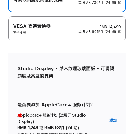
或 RMB 730/月 (24 期) 起
VESA 支架转换器
RMB 14,499
或 RMB 605/月 (24 期) 起
不含支架
Studio Display - 纳米纹理玻璃面板 - 可调倾
斜度及高度的支架
是否要添加 AppleCare+ 服务计划？
AppleCare+ 服务计划 (适用于 Studio
AppleC
添加
Display)
服
RMB 1,249
或
RMB 53/月 (24 期)