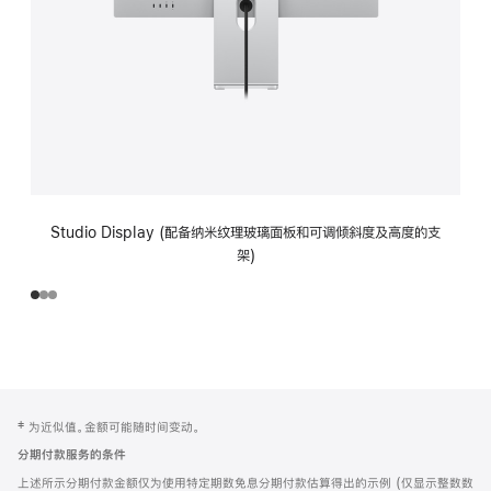
Studio Display (配备纳米纹理玻璃面板和可调倾斜度及高度的支
架)
网
脚
‡ 为近似值。金额可能随时间变动。
注
页
分期付款服务的条件
页
上述所示分期付款金额仅为使用特定期数免息分期付款估算得出的示例 (仅显示整数数