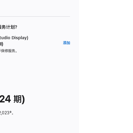
 服务计划？
dio Display)
AppleCare+
添加
期)
服
坏保修服务。
务
计
划
(适
用
于
24 期)
Studio
Display)
2,023
脚
‡。
注