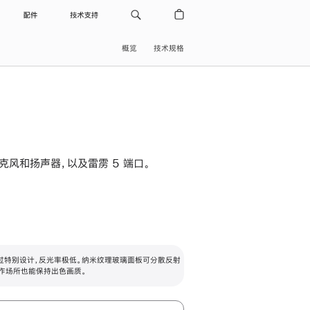
配件
技术支持
概览
技术规格
级麦克风和扬声器，以及雷雳 5 端口。
过特别设计，反光率极低。纳米纹理玻璃面板可分散反射
作场所也能保持出色画质。