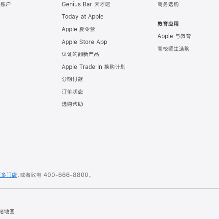
e 账户
Genius Bar 天才吧
商务选购
Today at Apple
教育应用
Apple 夏令营
Apple 与教育
Apple Store App
高校师生选购
认证的翻新产品
Apple Trade In 换购计划
分期付款
订单状态
选购帮助
更多门店
，或者致电
400-666-8800
。
站地图