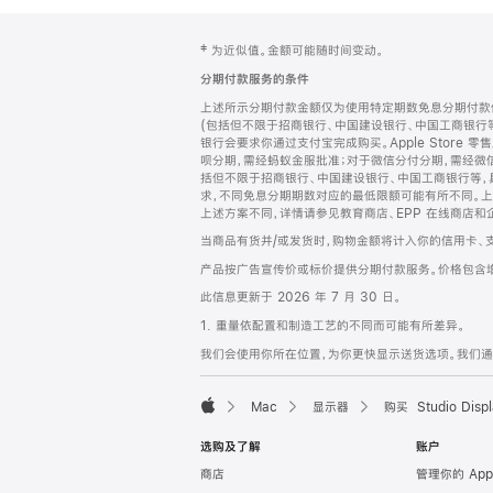
网
脚
‡ 为近似值。金额可能随时间变动。
注
页
分期付款服务的条件
页
上述所示分期付款金额仅为使用特定期数免息分期付款估
脚
(包括但不限于招商银行、中国建设银行、中国工商银行
银行会要求你通过支付宝完成购买。Apple Store 零
呗分期，需经蚂蚁金服批准；对于微信分付分期，需经微信
括但不限于招商银行、中国建设银行、中国工商银行等，
求，不同免息分期期数对应的最低限额可能有所不同。上述分
上述方案不同，详情请参见教育商店、EPP 在线商店和
当商品有货并/或发货时，购物金额将计入你的信用卡、
产品按广告宣传价或标价提供分期付款服务。价格包含
此信息更新于 2026 年 7 月 30 日。
1. 重量依配置和制造工艺的不同而可能有所差异。
我们会使用你所在位置，为你更快显示送货选项。我们通过你
Mac
显示器
购买 Studio Displ
Apple
选购及了解
账户
商店
管理你的 App