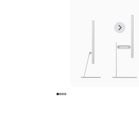
上
下
一
一
张
张
图
图
库
库
图
图
片
片
-
-
支
支
架
架