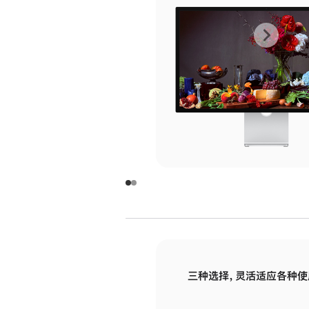
上
下
一
一
张
张
图
图
库
库
图
图
片
片
-
-
玻
玻
璃
璃
三种选择，灵活适应各种使
面
面
板
板