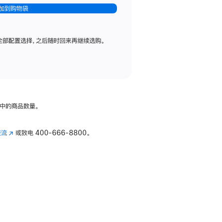
加到购物袋
全部配置选择，之后随时回来再继续选购。
中的商品数量。
交流
(在
或致电
400-666-8800。
新
窗
口
中
打
开)