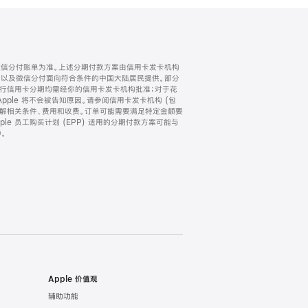
微信分付账单为准。上述分期付款方案由信用卡发卡机构
) 以及微信分付面向符合条件的中国大陆居民提供。部分
家。所有银行信用卡分期均需经你的信用卡发卡机构批准；对于花
ple 将不会被告知原因。请参阅信用卡发卡机构 (包
了解相关条件、费用和收费。订单可能需要满足特定金额要
e 员工购买计划 (EPP) 适用的分期付款方案可能与
。
Apple 价值观
辅助功能