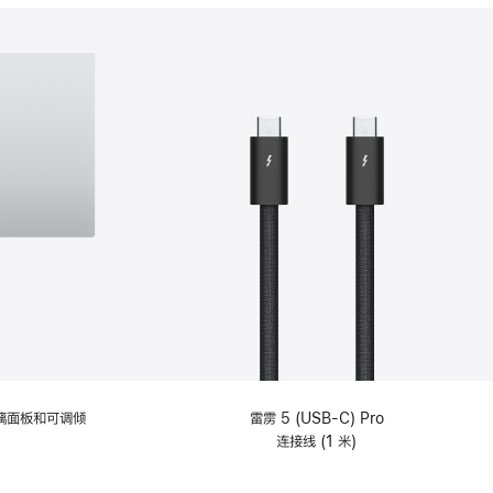
分
期
付
款
选
项)
理玻璃面板和可调倾
雷雳 5 (USB-C) Pro
连接线 (1 米)