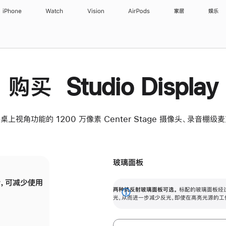
iPhone
Watch
Vision
AirPods
家居
娱乐
购买 Studio Display
桌上视角功能的 1200 万像素 Center Stage 摄像头、录音棚
玻璃面板
，可减少使用
纳米纹理玻璃面板可进一步减少反光，即使在
两种抗反射玻璃面板可选。
标配的玻璃面板经
。
有高亮光源的场所使用，也能保持出色画质。
展
光，从而进一步减少反光，即使在高亮光源的工
开