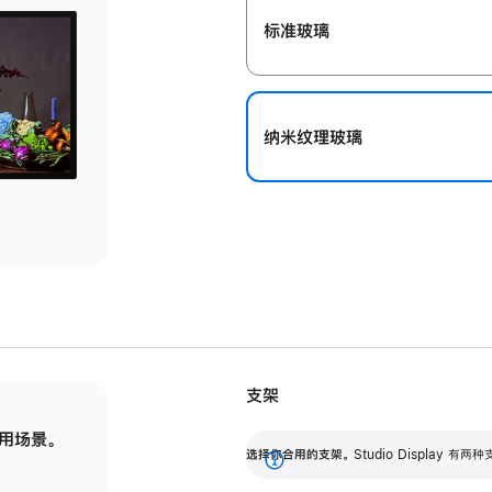
标准玻璃
纳米纹理玻璃
支架
用场景。
标配可调倾斜度的支架，提供 30 度的倾斜度
选
选择你合用的支架。
Studio Display
调节范围。
展