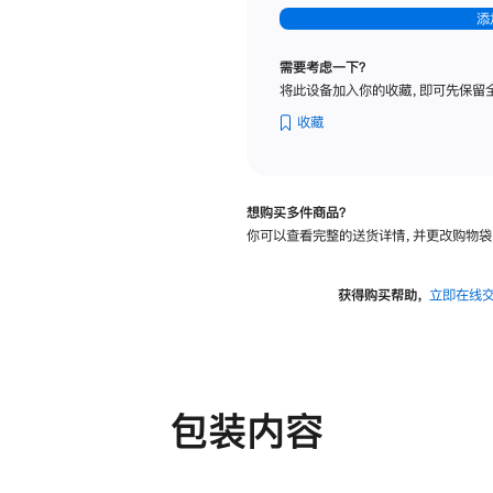
-
添
纳
米
需要考虑一下？
纹
将此设备加入你的收藏，即可先保留
理
玻
收藏
璃
面
板
想购买多件商品？
-
你可以查看完整的送货详情，并更改购物袋
可
调
倾
获得购买帮助，
立即在线
斜
度
及
高
度
包装内容
的
支
架
的