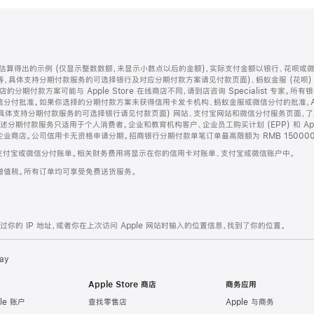
算得出的示例 (仅显示整数数额，未显示小数点以后的金额)，实际支付金额以银行、花呗或
等，具体支持分期付款服务的可选择银行及对应分期付款方案请见付款页面)、蚂蚁金服 (花呗
售店的分期付款方案可能与 Apple Store 在线商店不同，请到店咨询 Specialist 专
分付批准。如果你选择的分期付款方案未获得信用卡发卡机构、蚂蚁金服或微信分付的批准，Ap
具体支持分期付款服务的可选择银行请见付款页面) 网站、支付宝网站和微信分付服务页面，
期付款服务只适用于个人消费者。企业和教育机构客户、企业员工购买计划 (EPP) 和 Appl
企业商店。公司信用卡无资格申请分期。招商银行分期付款单笔订单最高限额为 RMB 150000
支付宝或微信分付账单。相关财务费用将显示在你的信用卡对账单、支付宝或微信账户中。
增值税。所有订单均可享受免费送货服务。
的 IP 地址，或者你在上次访问 Apple 网站时输入的位置信息，找到了你的位置。
ay
Apple Store 商店
商务应用
le 账户
查找零售店
Apple 与商务