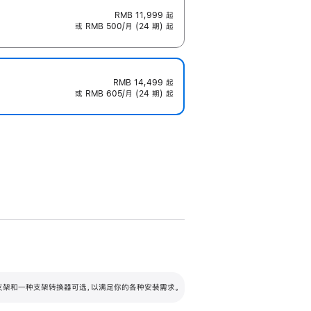
RMB 11,999
起
或 RMB 500/月 (24 期) 起
RMB 14,499
起
或 RMB 605/月 (24 期) 起
配可调倾斜度及高度的支架，额外增加 105
VESA 支架转换器
 有两种支架和一种支架转换器可选，以满足你的各种安装需求。
毫米的高度调节范围。
容的支架 (未随附)