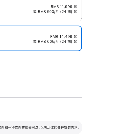
RMB 11,999
起
或 RMB 500/月 (24 期) 起
RMB 14,499
起
或 RMB 605/月 (24 期) 起
配可调倾斜度及高度的支架，额外增加 105
VESA 支架转换器
 有两种支架和一种支架转换器可选，以满足你的各种安装需求。
毫米的高度调节范围。
容的支架 (未随附)