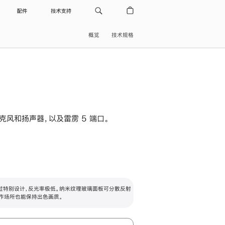
配件
技术支持
概览
技术规格
级麦克风和扬声器，以及雷雳 5 端口。
过特别设计，反光率极低。纳米纹理玻璃面板可分散反射
作场所也能保持出色画质。