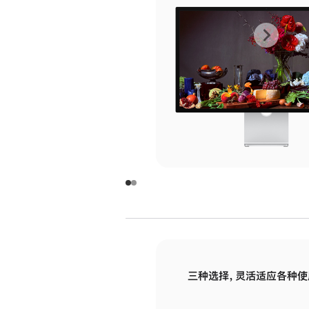
上
下
一
一
张
张
图
图
库
库
图
图
片
片
-
-
玻
玻
璃
璃
三种选择，灵活适应各种使
面
面
板
板