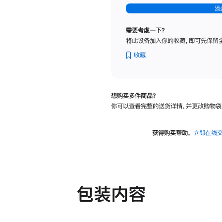
-
添
纳
米
需要考虑一下？
纹
将此设备加入你的收藏，即可先保留
理
玻
收藏
璃
面
板
想购买多件商品？
-
你可以查看完整的送货详情，并更改购物袋
可
调
倾
获得购买帮助，
立即在线
斜
度
及
高
度
包装内容
的
支
架
的