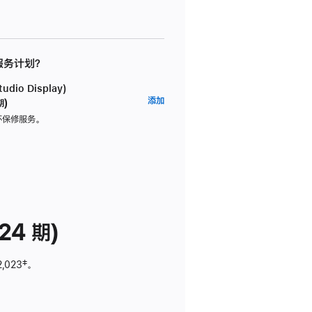
 服务计划？
dio Display)
AppleCare+
添加
期)
服
坏保修服务。
务
计
划
(适
用
于
24 期)
Studio
Display)
2,023
脚
‡。
注