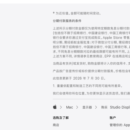
网
脚
‡ 为近似值。金额可能随时间变动。
注
页
分期付款服务的条件
页
上述所示分期付款金额仅为使用特定期数免息分期付款估
脚
(包括但不限于招商银行、中国建设银行、中国工商银行
银行会要求你通过支付宝完成购买。Apple Store 零
呗分期，需经蚂蚁金服批准；对于微信分付分期，需经微信
括但不限于招商银行、中国建设银行、中国工商银行等，
求，不同免息分期期数对应的最低限额可能有所不同。上述分
上述方案不同，详情请参见教育商店、EPP 在线商店和
当商品有货并/或发货时，购物金额将计入你的信用卡、
产品按广告宣传价或标价提供分期付款服务。价格包含
此信息更新于 2026 年 7 月 30 日。
1. 重量依配置和制造工艺的不同而可能有所差异。
我们会使用你所在位置，为你更快显示送货选项。我们通过你
Mac
显示器
购买 Studio Displ
Apple
选购及了解
账户
商店
管理你的 App