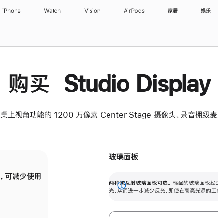
iPhone
Watch
Vision
AirPods
家居
娱乐
购买 Studio Display
桌上视角功能的 1200 万像素 Center Stage 摄像头、录音棚
玻璃面板
，可减少使用
纳米纹理玻璃面板可进一步减少反光，即使在
两种抗反射玻璃面板可选。
标配的玻璃面板经
。
有高亮光源的场所使用，也能保持出色画质。
展
光，从而进一步减少反光，即使在高亮光源的工
开