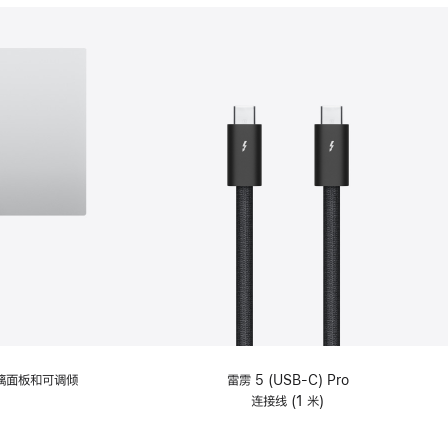
分
期
付
款
选
项)
理玻璃面板和可调倾
雷雳 5 (USB-C) Pro
连接线 (1 米)