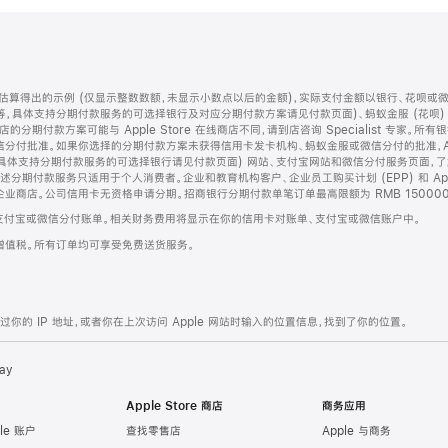
算得出的示例 (仅显示整数数额，未显示小数点以后的金额)，实际支付金额以银行、花呗或
等，具体支持分期付款服务的可选择银行及对应分期付款方案请见付款页面)、蚂蚁金服 (花呗
售店的分期付款方案可能与 Apple Store 在线商店不同，请到店咨询 Specialist 专
分付批准。如果你选择的分期付款方案未获得信用卡发卡机构、蚂蚁金服或微信分付的批准，Ap
具体支持分期付款服务的可选择银行请见付款页面) 网站、支付宝网站和微信分付服务页面，
期付款服务只适用于个人消费者。企业和教育机构客户、企业员工购买计划 (EPP) 和 Appl
企业商店。公司信用卡无资格申请分期。招商银行分期付款单笔订单最高限额为 RMB 150000
支付宝或微信分付账单。相关财务费用将显示在你的信用卡对账单、支付宝或微信账户中。
增值税。所有订单均可享受免费送货服务。
的 IP 地址，或者你在上次访问 Apple 网站时输入的位置信息，找到了你的位置。
ay
Apple Store 商店
商务应用
le 账户
查找零售店
Apple 与商务