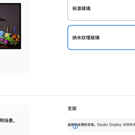
标准玻璃
纳米纹理玻璃
支架
用场景。
标配可调倾斜度的支架，提供 30 度的倾斜度
选
选择你合用的支架。
Studio Display
调节范围。
展