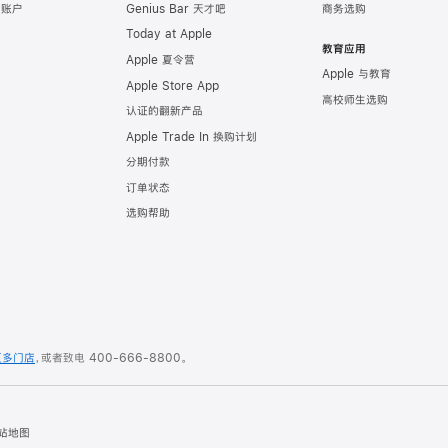
e 账户
Genius Bar 天才吧
商务选购
Today at Apple
教育应用
Apple 夏令营
Apple 与教育
Apple Store App
高校师生选购
认证的翻新产品
Apple Trade In 换购计划
分期付款
订单状态
选购帮助
更多门店
，或者致电
400-666-8800
。
站地图