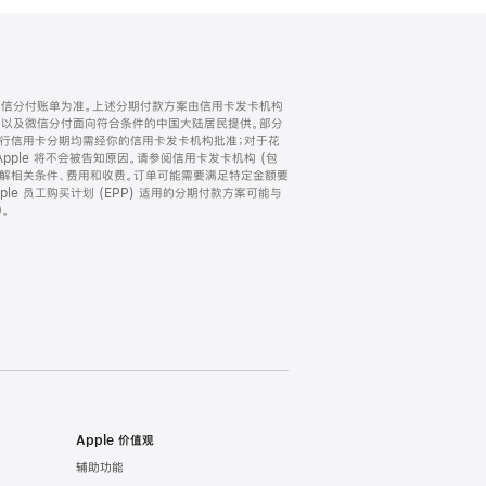
微信分付账单为准。上述分期付款方案由信用卡发卡机构
) 以及微信分付面向符合条件的中国大陆居民提供。部分
家。所有银行信用卡分期均需经你的信用卡发卡机构批准；对于花
ple 将不会被告知原因。请参阅信用卡发卡机构 (包
了解相关条件、费用和收费。订单可能需要满足特定金额要
e 员工购买计划 (EPP) 适用的分期付款方案可能与
。
Apple 价值观
辅助功能