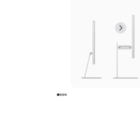
上
下
一
一
张
张
图
图
库
库
图
图
片
片
-
-
支
支
架
架