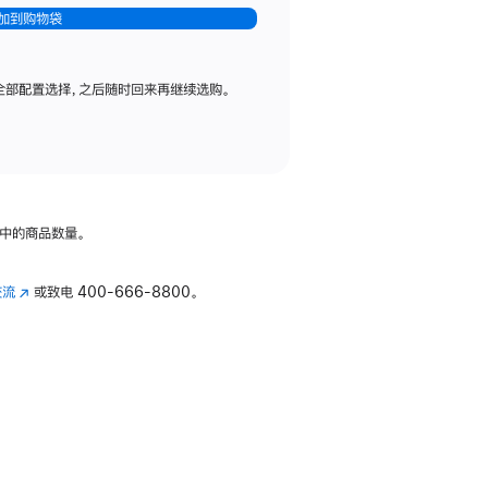
加到购物袋
全部配置选择，之后随时回来再继续选购。
中的商品数量。
交流
(在
或致电
400-666-8800。
新
窗
口
中
打
开)