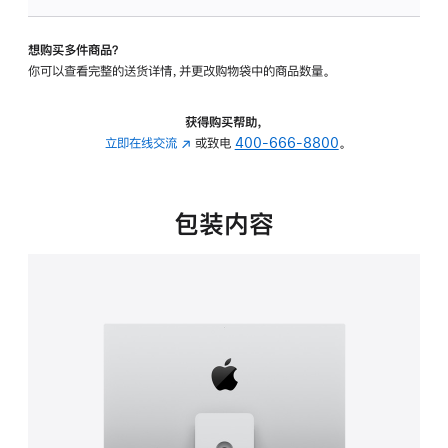
板
-
想购买多件商品？
可
你可以查看完整的送货详情，并更改购物袋中的商品数量。
调
倾
斜
获得购买帮助，
度
立即在线交流
(在
或致电
400-666-8800
。
及
新
高
窗
度
口
包装内容
的
中
支
打
架
开)
的
分
期
付
款
选
项)