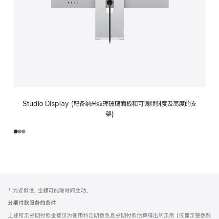
Studio Display (配备纳米纹理玻璃面板和可调倾斜度及高度的支
架)
网
脚
‡ 为近似值。金额可能随时间变动。
注
页
分期付款服务的条件
页
上述所示分期付款金额仅为使用特定期数免息分期付款估算得出的示例 (仅显示整数数