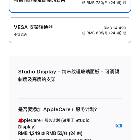
或 RMB 730/月 (24 期) 起
VESA 支架转换器
RMB 14,499
或 RMB 605/月 (24 期) 起
不含支架
Studio Display - 纳米纹理玻璃面板 - 可调倾
斜度及高度的支架
是否要添加 AppleCare+ 服务计划？
AppleCare+ 服务计划 (适用于 Studio
AppleC
添加
Display)
服
RMB 1,249
或
RMB 53/月 (24 期)