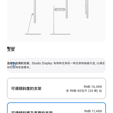
支架
选择你合用的支架。
Studio Display 有两种支架和一种支架转换器可选，以满足
展
你的各种安装需求。
开
RMB 14,499
可调倾斜度的支架
或 RMB 605/月 (24 期) 起
RMB 17,499
可调倾斜度及高‍度的支‍架