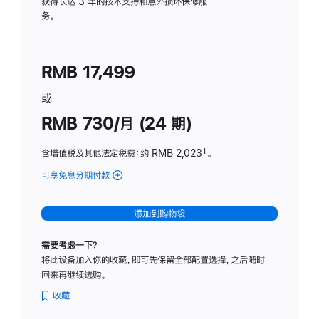
务
获得长达 3 年的技术支持和意外损坏保修服
务。
计
划
(适
RMB 17,499
用
于
或
Studio
RMB 730/月 (24 期)
Display
含增值税及其他法定税费
：约 RMB 2,023
脚
‡。
注
可享免息分期付款
(Studio
Display
-
添加到购物袋
纳
米
需要考虑一下？
纹
将此设备加入你的收藏，即可先保留全部配置选择，之后随时
理
回来再继续选购。
玻
璃
收藏
面