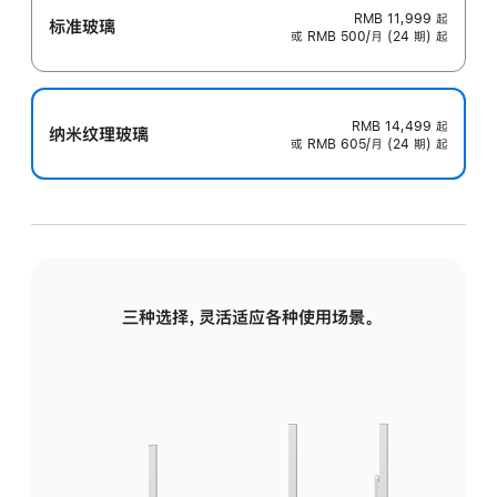
RMB 11,999
起
标准玻璃
或 RMB 500/月 (24 期) 起
RMB 14,499
起
纳米纹理玻璃
或 RMB 605/月 (24 期) 起
三种选择，灵活适应各种使用场景。
标