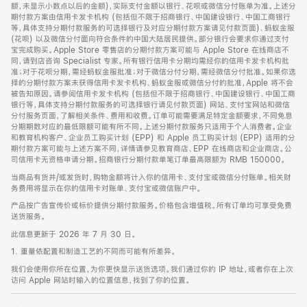
脚
额，未显示小数点以后的金额)，实际支付金额以银行、花呗或微信分付账单为准。上述分
期付款方案由信用卡发卡机构 (包括但不限于招商银行、中国建设银行、中国工商银行
等，具体支持分期付款服务的可选择银行及对应分期付款方案请见付款页面)、蚂蚁金服
(花呗) 以及微信分付面向符合条件的中国大陆居民提供。部分银行会要求你通过支付
宝完成购买。Apple Store 零售店的分期付款方案可能与 Apple Store 在线商店不
同，请到店咨询 Specialist 专家。所有银行信用卡分期均需经你的信用卡发卡机构批
准；对于花呗分期，需经蚂蚁金服批准；对于微信分付分期，需经微信分付批准。如果你选
择的分期付款方案未获得信用卡发卡机构、蚂蚁金服或微信分付的批准，Apple 将不会
被告知原因。请参阅信用卡发卡机构 (包括但不限于招商银行、中国建设银行、中国工商
银行等，具体支持分期付款服务的可选择银行请见付款页面) 网站、支付宝网站和微信
分付服务页面，了解相关条件、费用和收费。订单可能需要满足特定金额要求，不同免息
分期期数对应的最低限额可能有所不同。上述分期付款服务只适用于个人消费者。企业
和教育机构客户、企业员工购买计划 (EPP) 和 Apple 员工购买计划 (EPP) 适用的分
期付款方案可能与上述方案不同，详情请参见教育商店、EPP 在线商店和企业商店。公
司信用卡无资格申请分期。招商银行分期付款单笔订单最高限额为 RMB 150000。
当商品有货并/或发货时，购物金额将计入你的信用卡、支付宝或微信分付账单。相关财
务费用将显示在你的信用卡对账单、支付宝或微信账户中。
产品按广告宣传价或标价提供分期付款服务。价格包含增值税。所有订单均可享受免费
送货服务。
此信息更新于 2026 年 7 月 30 日。
1. 重量依配置和制造工艺的不同而可能有所差异。
我们会使用你所在位置，为你更快显示送货选项。我们通过你的 IP 地址，或者你在上次
访问 Apple 网站时输入的位置信息，找到了你的位置。