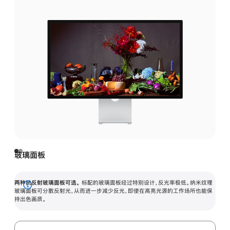
玻璃面板
两种抗反射玻璃面板可选。
标配的玻璃面板经过特别设计，反光率极低。纳米纹理
展
玻璃面板可分散反射光，从而进一步减少反光，即使在高亮光源的工作场所也能保
持出色画质。
开