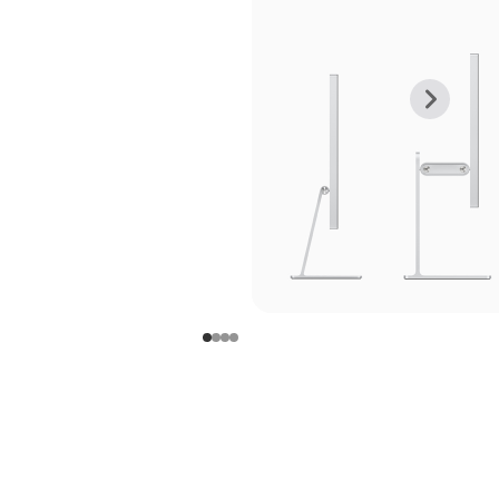
上
下
一
一
张
张
图
图
库
库
图
图
片
片
-
-
支
支
架
架