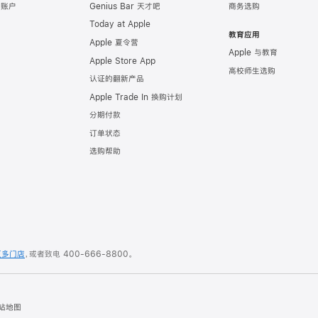
e 账户
Genius Bar 天才吧
商务选购
Today at Apple
教育应用
Apple 夏令营
Apple 与教育
Apple Store App
高校师生选购
认证的翻新产品
Apple Trade In 换购计划
分期付款
订单状态
选购帮助
更多门店
，或者致电
400-666-8800
。
站地图