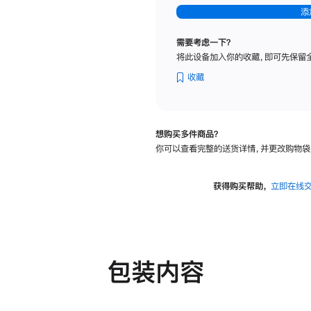
-
添
纳
米
需要考虑一下？
纹
将此设备加入你的收藏，即可先保留
理
玻
收藏
璃
面
板
想购买多件商品？
-
你可以查看完整的送货详情，并更改购物袋
可
调
倾
获得购买帮助，
立即在线
斜
度
及
高
度
包装内容
的
支
架
的