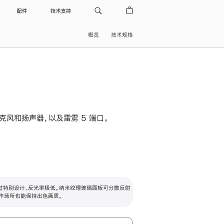
配件
技术支持
概览
技术规格
级麦克风和扬声器，以及雷雳 5 端口。
过特别设计，反光率极低。纳米纹理玻璃面板可分散反射
作场所也能保持出色画质。