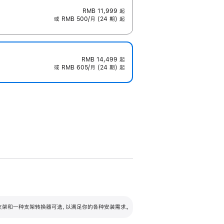
RMB 11,999
起
或 RMB 500/月 (24 期) 起
RMB 14,499
起
或 RMB 605/月 (24 期) 起
配可调倾斜度及高度的支架，额外增加 105
VESA 支架转换器
 有两种支架和一种支架转换器可选，以满足你的各种安装需求。
毫米的高度调节范围。
容的支架 (未随附)