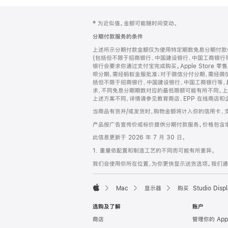
网
脚
‡ 为近似值。金额可能随时间变动。
注
页
分期付款服务的条件
页
上述所示分期付款金额仅为使用特定期数免息分期付款估
脚
(包括但不限于招商银行、中国建设银行、中国工商银行
银行会要求你通过支付宝完成购买。Apple Store 零
呗分期，需经蚂蚁金服批准；对于微信分付分期，需经微信
括但不限于招商银行、中国建设银行、中国工商银行等，
求，不同免息分期期数对应的最低限额可能有所不同。上述分
上述方案不同，详情请参见教育商店、EPP 在线商店和
当商品有货并/或发货时，购物金额将计入你的信用卡、
产品按广告宣传价或标价提供分期付款服务。价格包含
此信息更新于 2026 年 7 月 30 日。
1. 重量依配置和制造工艺的不同而可能有所差异。
我们会使用你所在位置，为你更快显示送货选项。我们通过你
Mac
显示器
购买 Studio Displ
Apple
选购及了解
账户
商店
管理你的 App