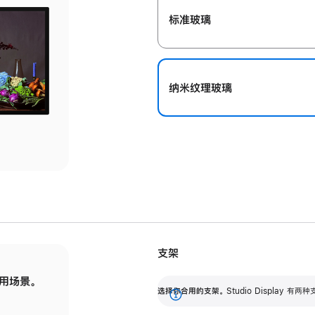
标准玻璃
纳米纹理玻璃
支架
用场景。
标配可调倾斜度的支架，提供 30 度的倾斜度
选
选择你合用的支架。
Studio Display
调节范围。
展