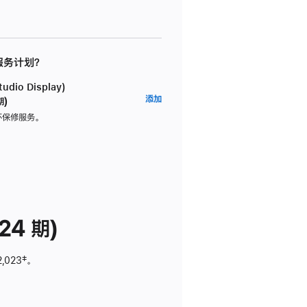
 服务计划？
dio Display)
AppleCare+
添加
期)
服
坏保修服务。
务
计
划
(适
用
于
24 期)
Studio
Display)
2,023
脚
‡。
注