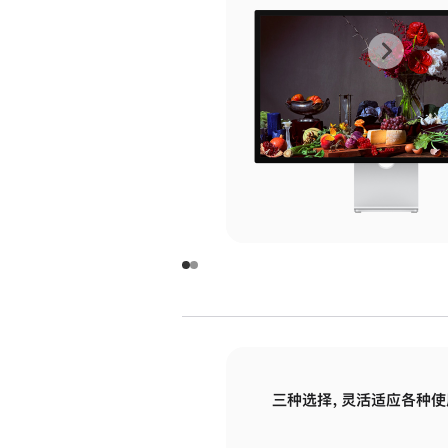
上
下
一
一
张
张
图
图
库
库
图
图
片
片
-
-
玻
玻
璃
璃
三种选择，灵活适应各种使
面
面
板
板