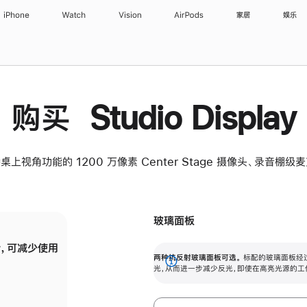
iPhone
Watch
Vision
AirPods
家居
娱乐
购买 Studio Display
桌上视角功能的 1200 万像素 Center Stage 摄像头、录音棚
玻璃面板
，可减少使用
纳米纹理玻璃面板可进一步减少反光，即使在
两种抗反射玻璃面板可选。
标配的玻璃面板经
。
有高亮光源的场所使用，也能保持出色画质。
展
光，从而进一步减少反光，即使在高亮光源的工
开