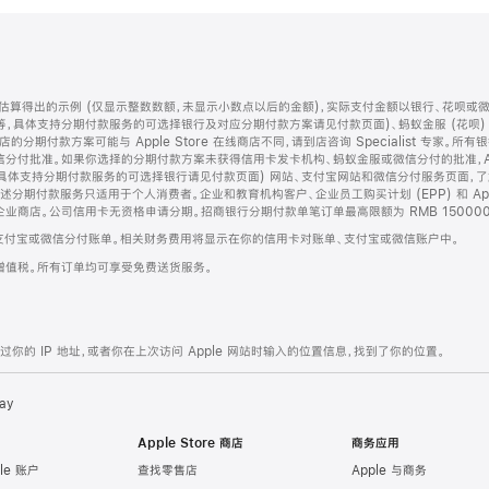
算得出的示例 (仅显示整数数额，未显示小数点以后的金额)，实际支付金额以银行、花呗或
等，具体支持分期付款服务的可选择银行及对应分期付款方案请见付款页面)、蚂蚁金服 (花呗
售店的分期付款方案可能与 Apple Store 在线商店不同，请到店咨询 Specialist 专
分付批准。如果你选择的分期付款方案未获得信用卡发卡机构、蚂蚁金服或微信分付的批准，Ap
具体支持分期付款服务的可选择银行请见付款页面) 网站、支付宝网站和微信分付服务页面，
期付款服务只适用于个人消费者。企业和教育机构客户、企业员工购买计划 (EPP) 和 Appl
企业商店。公司信用卡无资格申请分期。招商银行分期付款单笔订单最高限额为 RMB 150000
支付宝或微信分付账单。相关财务费用将显示在你的信用卡对账单、支付宝或微信账户中。
增值税。所有订单均可享受免费送货服务。
的 IP 地址，或者你在上次访问 Apple 网站时输入的位置信息，找到了你的位置。
ay
Apple Store 商店
商务应用
le 账户
查找零售店
Apple 与商务