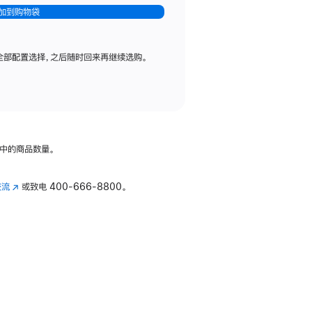
加到购物袋
全部配置选择，之后随时回来再继续选购。
中的商品数量。
交流
(在
或致电
400-666-8800。
新
窗
口
中
打
开)