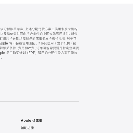
微信分付账单为准。上述分期付款方案由信用卡发卡机构
) 以及微信分付面向符合条件的中国大陆居民提供。部分
家。所有银行信用卡分期均需经你的信用卡发卡机构批准；对于花
ple 将不会被告知原因。请参阅信用卡发卡机构 (包
了解相关条件、费用和收费。订单可能需要满足特定金额要
e 员工购买计划 (EPP) 适用的分期付款方案可能与
。
Apple 价值观
辅助功能