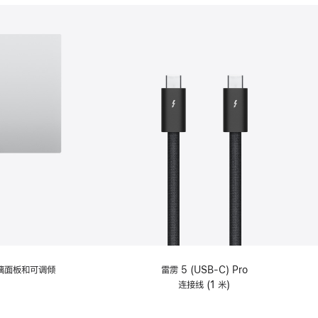
分
期
付
款
选
项)
理玻璃面板和可调倾
雷雳 5 (USB-C) Pro
连接线 (1 米)