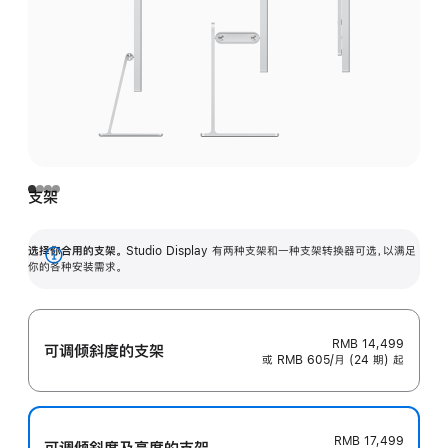
支架
选择你合用的支架。
Studio Display 有两种支架和一种支架转换器可选，以满足
展
你的各种安装需求。
开
RMB 14,499
可调倾斜度的支架
或 RMB 605/月 (24 期) 起
RMB 17,499
可调倾斜度及高‍度的支‍架