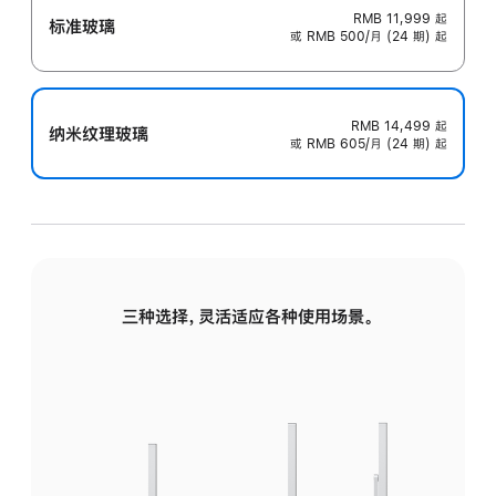
RMB 11,999
起
标准玻璃
或 RMB 500/月 (24 期) 起
RMB 14,499
起
纳米纹理玻璃
或 RMB 605/月 (24 期) 起
三种选择，灵活适应各种使用场景。
标