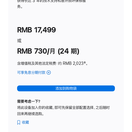
务
获得长达 3 年的技术支持和意外损坏保修服
务。
计
划
(适
RMB 17,499
用
于
或
Studio
RMB 730/月 (24 期)
Display
含增值税及其他法定税费
：约 RMB 2,023
脚
‡。
注
可享免息分期付款
(Studio
Display
-
添加到购物袋
纳
米
需要考虑一下？
纹
将此设备加入你的收藏，即可先保留全部配置选择，之后随时
理
回来再继续选购。
玻
璃
收藏
面