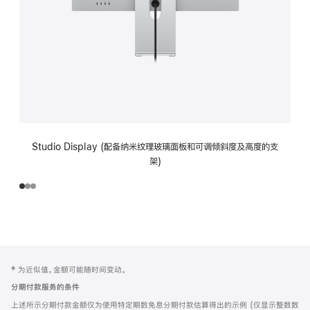
Studio Display (配备纳米纹理玻璃面板和可调倾斜度及高度的支
架)
网
脚
‡ 为近似值。金额可能随时间变动。
注
页
分期付款服务的条件
页
上述所示分期付款金额仅为使用特定期数免息分期付款估算得出的示例 (仅显示整数数