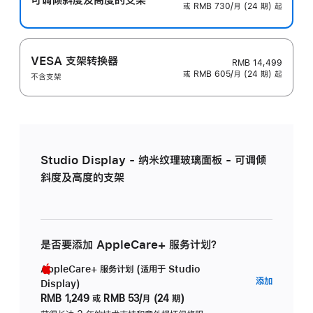
或 RMB 730/月 (24 期) 起
VESA 支架转换器
RMB 14,499
或 RMB 605/月 (24 期) 起
不含支架
Studio Display - 纳米纹理玻璃面板 - 可调倾
斜度及高度的支架
是否要添加 AppleCare+ 服务计划？
AppleCare+ 服务计划 (适用于 Studio
AppleC
添加
Display)
服
RMB 1,249
或
RMB 53/月 (24 期)