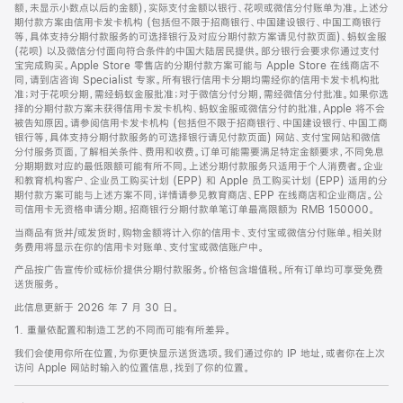
脚
额，未显示小数点以后的金额)，实际支付金额以银行、花呗或微信分付账单为准。上述分
期付款方案由信用卡发卡机构 (包括但不限于招商银行、中国建设银行、中国工商银行
等，具体支持分期付款服务的可选择银行及对应分期付款方案请见付款页面)、蚂蚁金服
(花呗) 以及微信分付面向符合条件的中国大陆居民提供。部分银行会要求你通过支付
宝完成购买。Apple Store 零售店的分期付款方案可能与 Apple Store 在线商店不
同，请到店咨询 Specialist 专家。所有银行信用卡分期均需经你的信用卡发卡机构批
准；对于花呗分期，需经蚂蚁金服批准；对于微信分付分期，需经微信分付批准。如果你选
择的分期付款方案未获得信用卡发卡机构、蚂蚁金服或微信分付的批准，Apple 将不会
被告知原因。请参阅信用卡发卡机构 (包括但不限于招商银行、中国建设银行、中国工商
银行等，具体支持分期付款服务的可选择银行请见付款页面) 网站、支付宝网站和微信
分付服务页面，了解相关条件、费用和收费。订单可能需要满足特定金额要求，不同免息
分期期数对应的最低限额可能有所不同。上述分期付款服务只适用于个人消费者。企业
和教育机构客户、企业员工购买计划 (EPP) 和 Apple 员工购买计划 (EPP) 适用的分
期付款方案可能与上述方案不同，详情请参见教育商店、EPP 在线商店和企业商店。公
司信用卡无资格申请分期。招商银行分期付款单笔订单最高限额为 RMB 150000。
当商品有货并/或发货时，购物金额将计入你的信用卡、支付宝或微信分付账单。相关财
务费用将显示在你的信用卡对账单、支付宝或微信账户中。
产品按广告宣传价或标价提供分期付款服务。价格包含增值税。所有订单均可享受免费
送货服务。
此信息更新于 2026 年 7 月 30 日。
1. 重量依配置和制造工艺的不同而可能有所差异。
我们会使用你所在位置，为你更快显示送货选项。我们通过你的 IP 地址，或者你在上次
访问 Apple 网站时输入的位置信息，找到了你的位置。