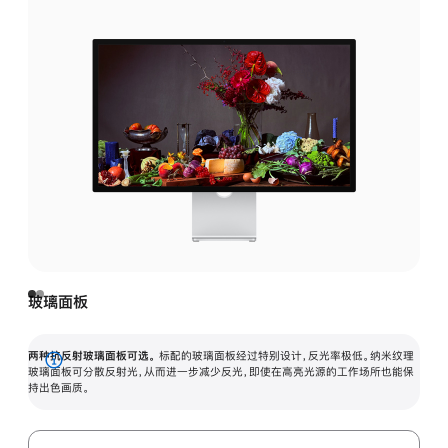
玻璃面板
两种抗反射玻璃面板可选。
标配的玻璃面板经过特别设计，反光率极低。纳米纹理
展
玻璃面板可分散反射光，从而进一步减少反光，即使在高亮光源的工作场所也能保
持出色画质。
开