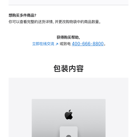
板
-
想购买多件商品？
可
你可以查看完整的送货详情，并更改购物袋中的商品数量。
调
倾
斜
获得购买帮助，
度
立即在线交流
(在
或致电
400-666-8800
。
及
新
高
窗
度
口
包装内容
的
中
支
打
架
开)
的
分
期
付
款
选
项)