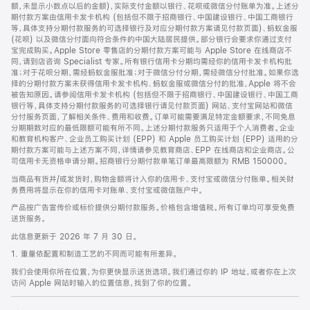
脚
额，未显示小数点以后的金额)，实际支付金额以银行、花呗或微信分付账单为准。上述分
期付款方案由信用卡发卡机构 (包括但不限于招商银行、中国建设银行、中国工商银行
等，具体支持分期付款服务的可选择银行及对应分期付款方案请见付款页面)、蚂蚁金服
(花呗) 以及微信分付面向符合条件的中国大陆居民提供。部分银行会要求你通过支付
宝完成购买。Apple Store 零售店的分期付款方案可能与 Apple Store 在线商店不
同，请到店咨询 Specialist 专家。所有银行信用卡分期均需经你的信用卡发卡机构批
准；对于花呗分期，需经蚂蚁金服批准；对于微信分付分期，需经微信分付批准。如果你选
择的分期付款方案未获得信用卡发卡机构、蚂蚁金服或微信分付的批准，Apple 将不会
被告知原因。请参阅信用卡发卡机构 (包括但不限于招商银行、中国建设银行、中国工商
银行等，具体支持分期付款服务的可选择银行请见付款页面) 网站、支付宝网站和微信
分付服务页面，了解相关条件、费用和收费。订单可能需要满足特定金额要求，不同免息
分期期数对应的最低限额可能有所不同。上述分期付款服务只适用于个人消费者。企业
和教育机构客户、企业员工购买计划 (EPP) 和 Apple 员工购买计划 (EPP) 适用的分
期付款方案可能与上述方案不同，详情请参见教育商店、EPP 在线商店和企业商店。公
司信用卡无资格申请分期。招商银行分期付款单笔订单最高限额为 RMB 150000。
当商品有货并/或发货时，购物金额将计入你的信用卡、支付宝或微信分付账单。相关财
务费用将显示在你的信用卡对账单、支付宝或微信账户中。
产品按广告宣传价或标价提供分期付款服务。价格包含增值税。所有订单均可享受免费
送货服务。
此信息更新于 2026 年 7 月 30 日。
1. 重量依配置和制造工艺的不同而可能有所差异。
我们会使用你所在位置，为你更快显示送货选项。我们通过你的 IP 地址，或者你在上次
访问 Apple 网站时输入的位置信息，找到了你的位置。