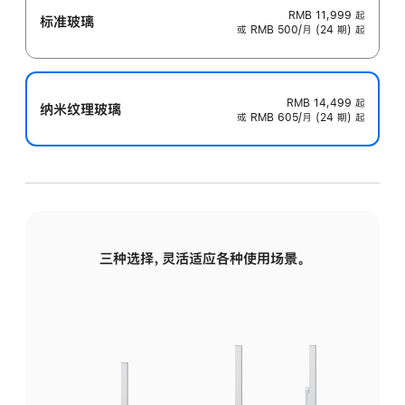
RMB 11,999
起
标准玻璃
或 RMB 500/月 (24 期) 起
RMB 14,499
起
纳米纹理玻璃
或 RMB 605/月 (24 期) 起
三种选择，灵活适应各种使用场景。
标