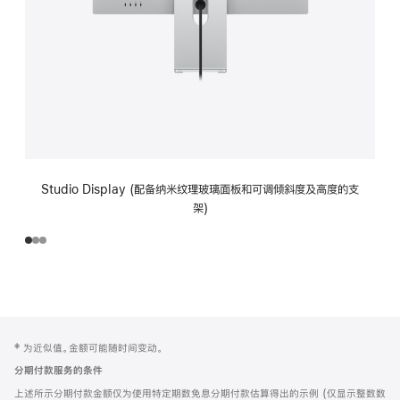
Studio Display (配备纳米纹理玻璃面板和可调倾斜度及高度的支
架)
网
脚
‡ 为近似值。金额可能随时间变动。
注
页
分期付款服务的条件
页
上述所示分期付款金额仅为使用特定期数免息分期付款估算得出的示例 (仅显示整数数