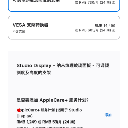
或 RMB 730/月 (24 期) 起
VESA 支架转换器
RMB 14,499
或 RMB 605/月 (24 期) 起
不含支架
Studio Display - 纳米纹理玻璃面板 - 可调倾
斜度及高度的支架
是否要添加 AppleCare+ 服务计划？
AppleCare+ 服务计划 (适用于 Studio
AppleC
添加
Display)
服
RMB 1,249
或
RMB 53/月 (24 期)