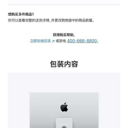
板
-
想购买多件商品？
可
你可以查看完整的送货详情，并更改购物袋中的商品数量。
调
倾
斜
获得购买帮助，
度
立即在线交流
(在
或致电
400-666-8800
。
及
新
高
窗
度
口
包装内容
的
中
支
打
架
开)
的
分
期
付
款
选
项)