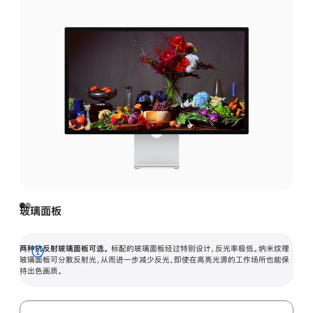
玻璃面板
两种抗反射玻璃面板可选。
标配的玻璃面板经过特别设计，反光率极低。纳米纹理
展
玻璃面板可分散反射光，从而进一步减少反光，即使在高亮光源的工作场所也能保
持出色画质。
开