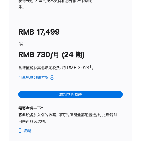
务
获得长达 3 年的技术支持和意外损坏保修服
务。
计
划
(适
RMB 17,499
用
于
或
Studio
RMB 730/月 (24 期)
Display
含增值税及其他法定税费
：约 RMB 2,023
脚
‡。
注
可享免息分期付款
(Studio
Display
-
添加到购物袋
纳
米
需要考虑一下？
纹
将此设备加入你的收藏，即可先保留全部配置选择，之后随时
理
回来再继续选购。
玻
璃
收藏
面