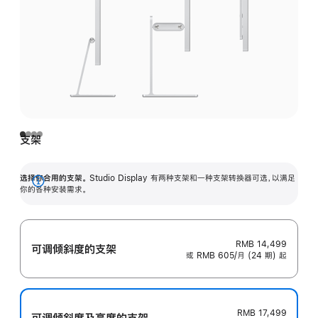
支架
选择你合用的支架。
Studio Display 有两种支架和一种支架转换器可选，以满足
展
你的各种安装需求。
开
RMB 14,499
可调倾斜度的支架
或 RMB 605/月 (24 期) 起
RMB 17,499
可调倾斜度及高‍度的支‍架