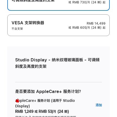
或 RMB 730/月 (24 期) 起
VESA 支架转换器
RMB 14,499
或 RMB 605/月 (24 期) 起
不含支架
Studio Display - 纳米纹理玻璃面板 - 可调倾
斜度及高度的支架
是否要添加 AppleCare+ 服务计划？
AppleCare+ 服务计划 (适用于 Studio
AppleC
添加
Display)
服
RMB 1,249
或
RMB 53/月 (24 期)