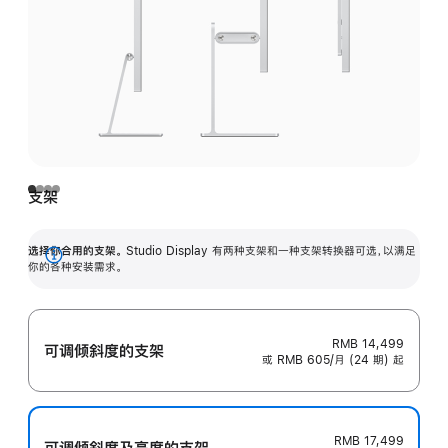
支架
选择你合用的支架。
Studio Display 有两种支架和一种支架转换器可选，以满足
展
你的各种安装需求。
开
RMB 14,499
可调倾斜度的支架
或 RMB 605/月 (24 期) 起
RMB 17,499
可调倾斜度及高‍度的支‍架