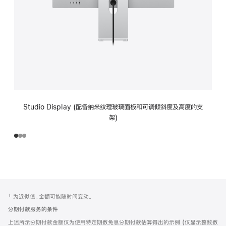
Studio Display (配备纳米纹理玻璃面板和可调倾斜度及高度的支
架)
网
脚
‡ 为近似值。金额可能随时间变动。
注
页
分期付款服务的条件
页
上述所示分期付款金额仅为使用特定期数免息分期付款估算得出的示例 (仅显示整数数