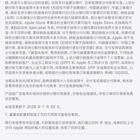
脚
额，未显示小数点以后的金额)，实际支付金额以银行、花呗或微信分付账单为准。上述分
期付款方案由信用卡发卡机构 (包括但不限于招商银行、中国建设银行、中国工商银行
等，具体支持分期付款服务的可选择银行及对应分期付款方案请见付款页面)、蚂蚁金服
(花呗) 以及微信分付面向符合条件的中国大陆居民提供。部分银行会要求你通过支付
宝完成购买。Apple Store 零售店的分期付款方案可能与 Apple Store 在线商店不
同，请到店咨询 Specialist 专家。所有银行信用卡分期均需经你的信用卡发卡机构批
准；对于花呗分期，需经蚂蚁金服批准；对于微信分付分期，需经微信分付批准。如果你选
择的分期付款方案未获得信用卡发卡机构、蚂蚁金服或微信分付的批准，Apple 将不会
被告知原因。请参阅信用卡发卡机构 (包括但不限于招商银行、中国建设银行、中国工商
银行等，具体支持分期付款服务的可选择银行请见付款页面) 网站、支付宝网站和微信
分付服务页面，了解相关条件、费用和收费。订单可能需要满足特定金额要求，不同免息
分期期数对应的最低限额可能有所不同。上述分期付款服务只适用于个人消费者。企业
和教育机构客户、企业员工购买计划 (EPP) 和 Apple 员工购买计划 (EPP) 适用的分
期付款方案可能与上述方案不同，详情请参见教育商店、EPP 在线商店和企业商店。公
司信用卡无资格申请分期。招商银行分期付款单笔订单最高限额为 RMB 150000。
当商品有货并/或发货时，购物金额将计入你的信用卡、支付宝或微信分付账单。相关财
务费用将显示在你的信用卡对账单、支付宝或微信账户中。
产品按广告宣传价或标价提供分期付款服务。价格包含增值税。所有订单均可享受免费
送货服务。
此信息更新于 2026 年 7 月 30 日。
1. 重量依配置和制造工艺的不同而可能有所差异。
我们会使用你所在位置，为你更快显示送货选项。我们通过你的 IP 地址，或者你在上次
访问 Apple 网站时输入的位置信息，找到了你的位置。