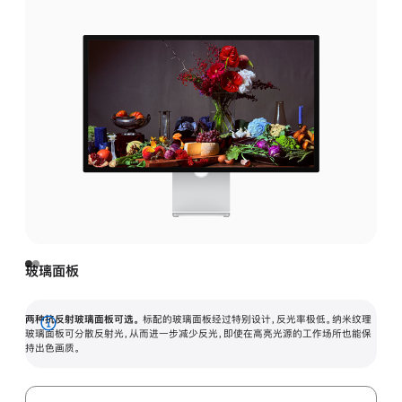
玻璃面板
两种抗反射玻璃面板可选。
标配的玻璃面板经过特别设计，反光率极低。纳米纹理
展
玻璃面板可分散反射光，从而进一步减少反光，即使在高亮光源的工作场所也能保
持出色画质。
开