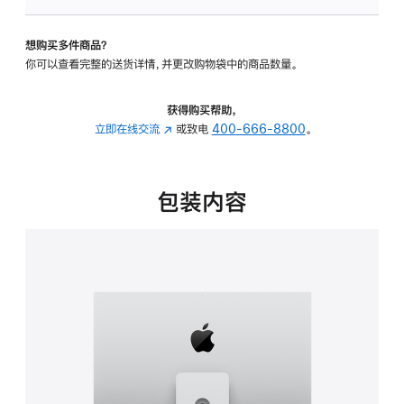
板
-
想购买多件商品？
可
你可以查看完整的送货详情，并更改购物袋中的商品数量。
调
倾
斜
获得购买帮助，
度
立即在线交流
(在
或致电
400-666-8800
。
及
新
高
窗
度
口
包装内容
的
中
支
打
架
开)
的
分
期
付
款
选
项)