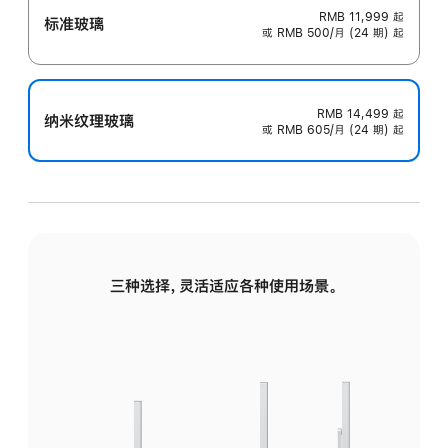
RMB 11,999
起
标准玻璃
或 RMB 500/月 (24 期) 起
RMB 14,499
起
纳米纹理玻璃
或 RMB 605/月 (24 期) 起
三种选择，灵活适应各种使用场景。
标