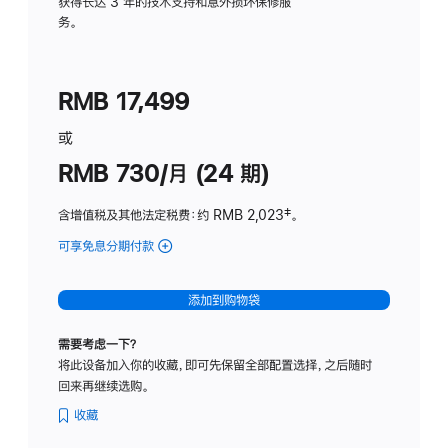
务
获得长达 3 年的技术支持和意外损坏保修服
务。
计
划
(适
RMB 17,499
用
于
或
Studio
RMB 730/月 (24 期)
Display
含增值税及其他法定税费
：约 RMB 2,023
脚
‡。
注
可享免息分期付款
(Studio
Display
-
添加到购物袋
纳
米
需要考虑一下？
纹
将此设备加入你的收藏，即可先保留全部配置选择，之后随时
理
回来再继续选购。
玻
璃
收藏
面