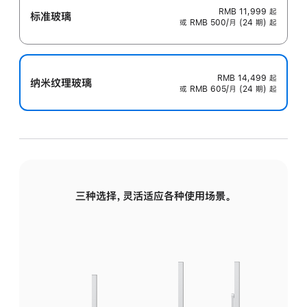
RMB 11,999
起
标准玻璃
或 RMB 500/月 (24 期) 起
RMB 14,499
起
纳米纹理玻璃
或 RMB 605/月 (24 期) 起
三种选择，灵活适应各种使用场景。
标