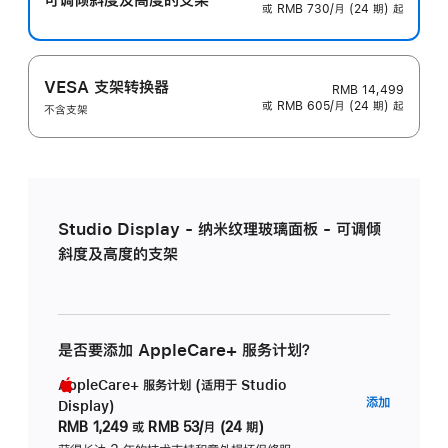
或 RMB 730/月 (24 期) 起
VESA 支架转换器
RMB 14,499
或 RMB 605/月 (24 期) 起
不含支架
Studio Display - 纳米纹理玻璃面板 - 可调倾
斜度及高度的支架
是否要添加 AppleCare+ 服务计划？
AppleCare+ 服务计划 (适用于 Studio
AppleC
添加
Display)
服
RMB 1,249
或
RMB 53/月 (24 期)