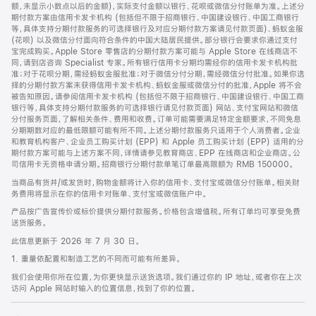
脚
额，未显示小数点以后的金额)，实际支付金额以银行、花呗或微信分付账单为准。上述分
期付款方案由信用卡发卡机构 (包括但不限于招商银行、中国建设银行、中国工商银行
等，具体支持分期付款服务的可选择银行及对应分期付款方案请见付款页面)、蚂蚁金服
(花呗) 以及微信分付面向符合条件的中国大陆居民提供。部分银行会要求你通过支付
宝完成购买。Apple Store 零售店的分期付款方案可能与 Apple Store 在线商店不
同，请到店咨询 Specialist 专家。所有银行信用卡分期均需经你的信用卡发卡机构批
准；对于花呗分期，需经蚂蚁金服批准；对于微信分付分期，需经微信分付批准。如果你选
择的分期付款方案未获得信用卡发卡机构、蚂蚁金服或微信分付的批准，Apple 将不会
被告知原因。请参阅信用卡发卡机构 (包括但不限于招商银行、中国建设银行、中国工商
银行等，具体支持分期付款服务的可选择银行请见付款页面) 网站、支付宝网站和微信
分付服务页面，了解相关条件、费用和收费。订单可能需要满足特定金额要求，不同免息
分期期数对应的最低限额可能有所不同。上述分期付款服务只适用于个人消费者。企业
和教育机构客户、企业员工购买计划 (EPP) 和 Apple 员工购买计划 (EPP) 适用的分
期付款方案可能与上述方案不同，详情请参见教育商店、EPP 在线商店和企业商店。公
司信用卡无资格申请分期。招商银行分期付款单笔订单最高限额为 RMB 150000。
当商品有货并/或发货时，购物金额将计入你的信用卡、支付宝或微信分付账单。相关财
务费用将显示在你的信用卡对账单、支付宝或微信账户中。
产品按广告宣传价或标价提供分期付款服务。价格包含增值税。所有订单均可享受免费
送货服务。
此信息更新于 2026 年 7 月 30 日。
1. 重量依配置和制造工艺的不同而可能有所差异。
我们会使用你所在位置，为你更快显示送货选项。我们通过你的 IP 地址，或者你在上次
访问 Apple 网站时输入的位置信息，找到了你的位置。