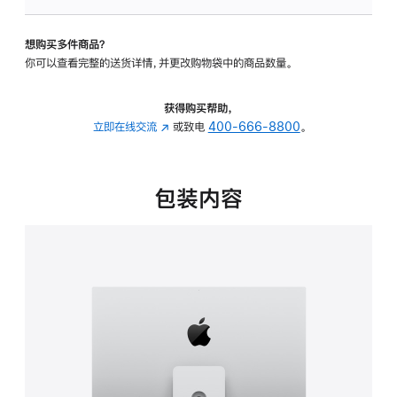
板
-
想购买多件商品？
可
你可以查看完整的送货详情，并更改购物袋中的商品数量。
调
倾
斜
获得购买帮助，
度
立即在线交流
(在
或致电
400-666-8800
。
及
新
高
窗
度
口
包装内容
的
中
支
打
架
开)
的
分
期
付
款
选
项)