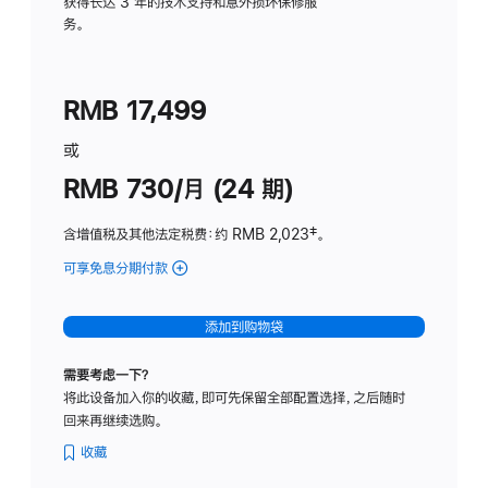
务
获得长达 3 年的技术支持和意外损坏保修服
务。
计
划
(适
RMB 17,499
用
于
或
Studio
RMB 730/月 (24 期)
Display
含增值税及其他法定税费
：约 RMB 2,023
脚
‡。
注
可享免息分期付款
(Studio
Display
-
添加到购物袋
纳
米
需要考虑一下？
纹
将此设备加入你的收藏，即可先保留全部配置选择，之后随时
理
回来再继续选购。
玻
璃
收藏
面