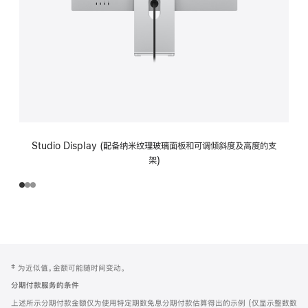
Studio Display (配备纳米纹理玻璃面板和可调倾斜度及高度的支
架)
网
脚
‡ 为近似值。金额可能随时间变动。
注
页
分期付款服务的条件
页
上述所示分期付款金额仅为使用特定期数免息分期付款估算得出的示例 (仅显示整数数