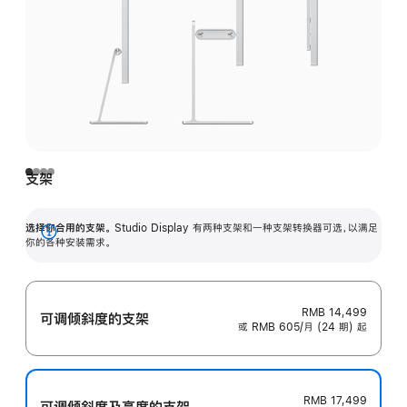
支架
选择你合用的支架。
Studio Display 有两种支架和一种支架转换器可选，以满足
展
你的各种安装需求。
开
RMB 14,499
可调倾斜度的支架
或 RMB 605/月 (24 期) 起
RMB 17,499
可调倾斜度及高‍度的支‍架