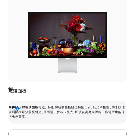
玻璃面板
两种抗反射玻璃面板可选。
标配的玻璃面板经过特别设计，反光率极低。纳米纹理
展
玻璃面板可分散反射光，从而进一步减少反光，即使在高亮光源的工作场所也能保
持出色画质。
开