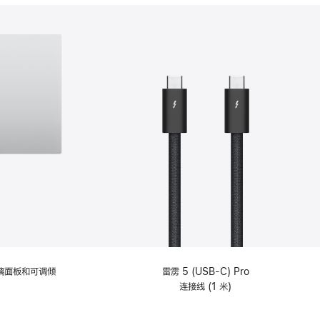
分
期
付
款
选
项)
理玻璃面板和可调倾
雷雳 5 (USB-C) Pro
连接线 (1 米)