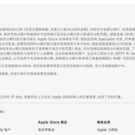
算得出的示例 (仅显示整数数额，未显示小数点以后的金额)，实际支付金额以银行、花呗或
等，具体支持分期付款服务的可选择银行及对应分期付款方案请见付款页面)、蚂蚁金服 (花呗
售店的分期付款方案可能与 Apple Store 在线商店不同，请到店咨询 Specialist 专
分付批准。如果你选择的分期付款方案未获得信用卡发卡机构、蚂蚁金服或微信分付的批准，Ap
具体支持分期付款服务的可选择银行请见付款页面) 网站、支付宝网站和微信分付服务页面，
期付款服务只适用于个人消费者。企业和教育机构客户、企业员工购买计划 (EPP) 和 Appl
企业商店。公司信用卡无资格申请分期。招商银行分期付款单笔订单最高限额为 RMB 150000
支付宝或微信分付账单。相关财务费用将显示在你的信用卡对账单、支付宝或微信账户中。
增值税。所有订单均可享受免费送货服务。
的 IP 地址，或者你在上次访问 Apple 网站时输入的位置信息，找到了你的位置。
ay
Apple Store 商店
商务应用
le 账户
查找零售店
Apple 与商务