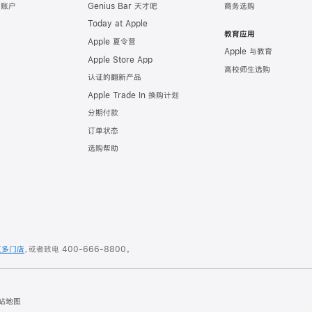
e 账户
Genius Bar 天才吧
商务选购
Today at Apple
教育应用
Apple 夏令营
Apple 与教育
Apple Store App
高校师生选购
认证的翻新产品
Apple Trade In 换购计划
分期付款
订单状态
选购帮助
更多门店
，或者致电
400-666-8800
。
站地图