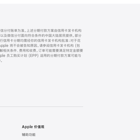
微信分付账单为准。上述分期付款方案由信用卡发卡机构
) 以及微信分付面向符合条件的中国大陆居民提供。部分
家。所有银行信用卡分期均需经你的信用卡发卡机构批准；对于花
ple 将不会被告知原因。请参阅信用卡发卡机构 (包
了解相关条件、费用和收费。订单可能需要满足特定金额要
e 员工购买计划 (EPP) 适用的分期付款方案可能与
。
Apple 价值观
辅助功能