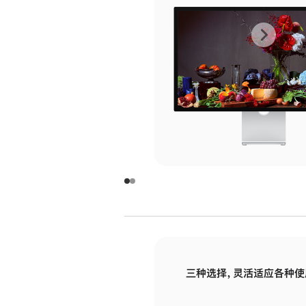
上
下
一
一
张
张
图
图
库
库
图
图
片
片
-
-
玻
玻
璃
璃
三种选择，灵活适应各种使
面
面
板
板