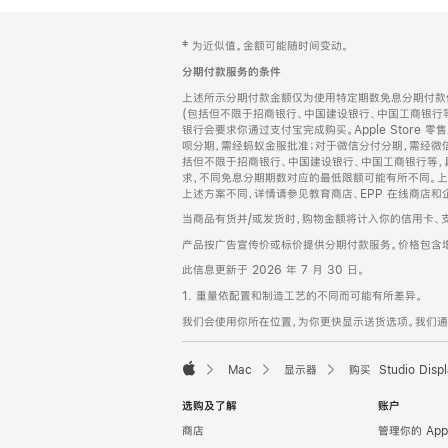
网
脚
‡ 为近似值。金额可能随时间变动。
注
页
分期付款服务的条件
页
上述所示分期付款金额仅为使用特定期数免息分期付款估
脚
(包括但不限于招商银行、中国建设银行、中国工商银行
银行会要求你通过支付宝完成购买。Apple Store 零
呗分期，需经蚂蚁金服批准；对于微信分付分期，需经微信
括但不限于招商银行、中国建设银行、中国工商银行等，
求，不同免息分期期数对应的最低限额可能有所不同。上述分
上述方案不同，详情请参见教育商店、EPP 在线商店和
当商品有货并/或发货时，购物金额将计入你的信用卡、
产品按广告宣传价或标价提供分期付款服务。价格包含
此信息更新于 2026 年 7 月 30 日。
1. 重量依配置和制造工艺的不同而可能有所差异。
我们会使用你所在位置，为你更快显示送货选项。我们通过你
Mac
显示器
购买 Studio Displ
Apple
选购及了解
账户
商店
管理你的 App