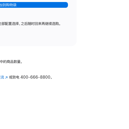
加到购物袋
全部配置选择，之后随时回来再继续选购。
中的商品数量。
交流
(在
或致电
400-666-8800。
新
窗
口
中
打
开)