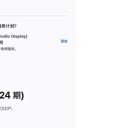
 服务计划？
dio Display)
AppleCare+
添加
期)
服
坏保修服务。
务
计
划
(适
用
于
24 期)
Studio
Display)
2,023
脚
‡。
注