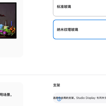
标准玻璃
纳米纹理玻璃
支架
用场景。
标配可调倾斜度的支架，提供 30 度的倾斜度
选
选择你合用的支架。
Studio Display
调节范围。
展