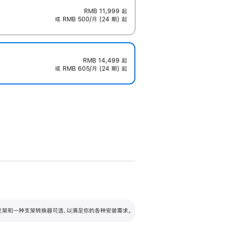
RMB 11,999
起
或 RMB 500/月 (24 期) 起
RMB 14,499
起
或 RMB 605/月 (24 期) 起
配可调倾斜度及高度的支架，额外增加 105
VESA 支架转换器
 有两种支架和一种支架转换器可选，以满足你的各种安装需求。
毫米的高度调节范围。
容的支架 (未随附)