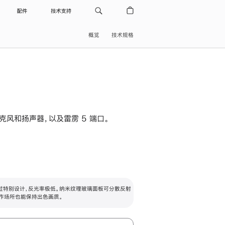
配件
技术支持
概览
技术规格
级麦克风和扬声器，以及雷雳 5 端口。
过特别设计，反光率极低。纳米纹理玻璃面板可分散反射
作场所也能保持出色画质。