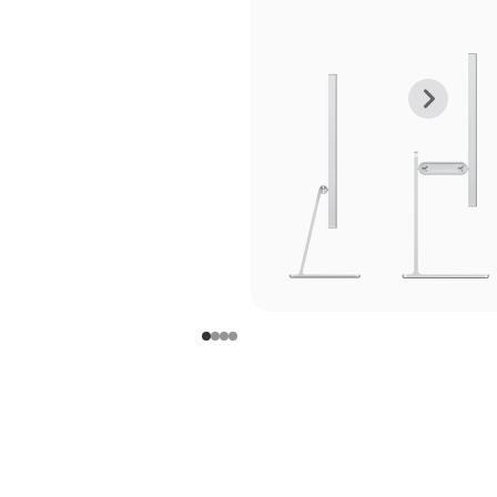
上
下
一
一
张
张
图
图
库
库
图
图
片
片
-
-
支
支
架
架