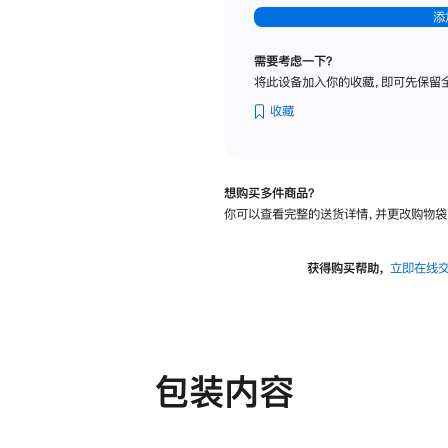
-
添
纳
米
需要考虑一下？
纹
将此设备加入你的收藏，即可先保留
理
玻
收藏
璃
面
板
想购买多件商品？
-
你可以查看完整的送货详情，并更改购物袋
可
调
倾
获得购买帮助，
立即在线
斜
度
及
高
度
包装内容
的
支
架
的