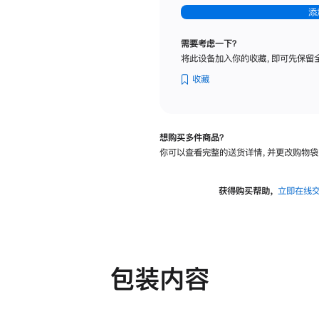
-
添
纳
米
需要考虑一下？
纹
将此设备加入你的收藏，即可先保留
理
玻
收藏
璃
面
板
想购买多件商品？
-
你可以查看完整的送货详情，并更改购物袋
可
调
倾
获得购买帮助，
立即在线
斜
度
及
高
度
包装内容
的
支
架
的