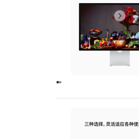
上
下
一
一
张
张
图
图
库
库
图
图
片
片
-
-
玻
玻
璃
璃
三种选择，灵活适应各种使
面
面
板
板