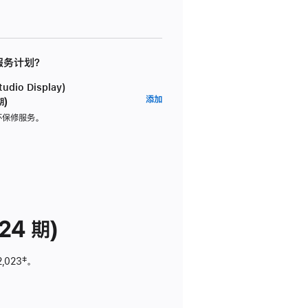
 服务计划？
dio Display)
AppleCare+
添加
期)
服
坏保修服务。
务
计
划
(适
用
于
24 期)
Studio
Display)
2,023
脚
‡。
注