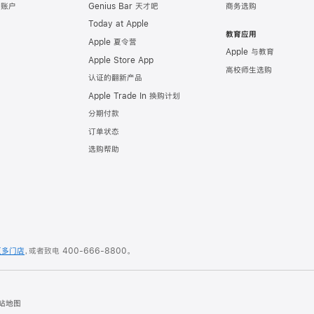
e 账户
Genius Bar 天才吧
商务选购
Today at Apple
教育应用
Apple 夏令营
Apple 与教育
Apple Store App
高校师生选购
认证的翻新产品
Apple Trade In 换购计划
分期付款
订单状态
选购帮助
更多门店
，或者致电
400-666-8800
。
站地图