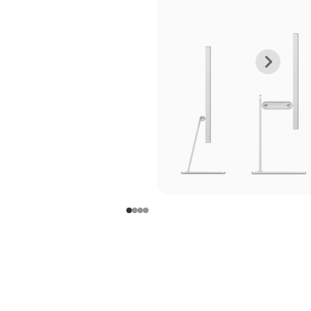
上
下
一
一
张
张
图
图
库
库
图
图
片
片
-
-
支
支
架
架