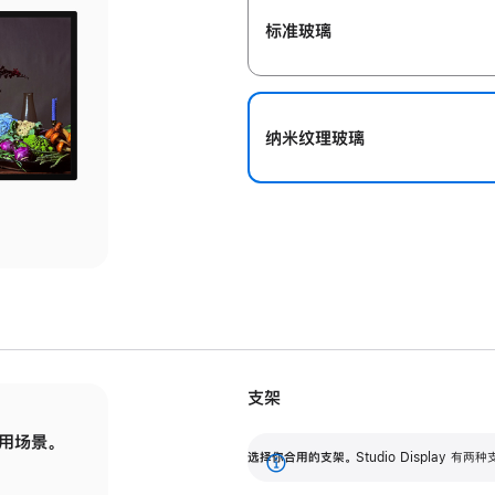
标准玻璃
纳米纹理玻璃
支架
用场景。
标配可调倾斜度的支架，提供 30 度的倾斜度
选
选择你合用的支架。
Studio Display
调节范围。
展