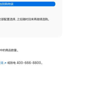
加到购物袋
全部配置选择，之后随时回来再继续选购。
中的商品数量。
交流
(在
或致电
400-666-8800。
新
窗
口
中
打
开)