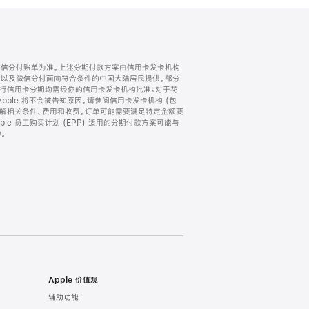
微信分付账单为准。上述分期付款方案由信用卡发卡机构
) 以及微信分付面向符合条件的中国大陆居民提供。部分
家。所有银行信用卡分期均需经你的信用卡发卡机构批准；对于花
ple 将不会被告知原因。请参阅信用卡发卡机构 (包
了解相关条件、费用和收费。订单可能需要满足特定金额要
e 员工购买计划 (EPP) 适用的分期付款方案可能与
。
Apple 价值观
辅助功能