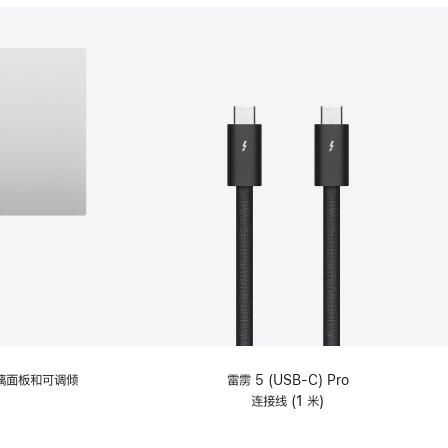
分
期
付
款
选
项)
理玻璃面板和可调倾
雷雳 5 (USB-C) Pro
连接线 (1 米)