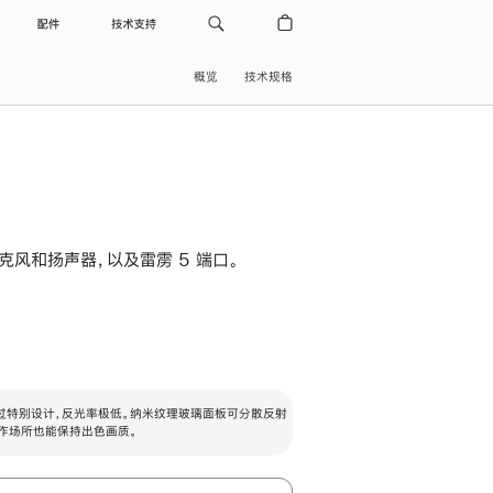
配件
技术支持
概览
技术规格
级麦克风和扬声器，以及雷雳 5 端口。
过特别设计，反光率极低。纳米纹理玻璃面板可分散反射
作场所也能保持出色画质。