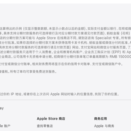
算得出的示例 (仅显示整数数额，未显示小数点以后的金额)，实际支付金额以银行、花呗或
等，具体支持分期付款服务的可选择银行及对应分期付款方案请见付款页面)、蚂蚁金服 (花呗
售店的分期付款方案可能与 Apple Store 在线商店不同，请到店咨询 Specialist 专
分付批准。如果你选择的分期付款方案未获得信用卡发卡机构、蚂蚁金服或微信分付的批准，Ap
具体支持分期付款服务的可选择银行请见付款页面) 网站、支付宝网站和微信分付服务页面，
期付款服务只适用于个人消费者。企业和教育机构客户、企业员工购买计划 (EPP) 和 Appl
企业商店。公司信用卡无资格申请分期。招商银行分期付款单笔订单最高限额为 RMB 150000
支付宝或微信分付账单。相关财务费用将显示在你的信用卡对账单、支付宝或微信账户中。
增值税。所有订单均可享受免费送货服务。
的 IP 地址，或者你在上次访问 Apple 网站时输入的位置信息，找到了你的位置。
ay
Apple Store 商店
商务应用
le 账户
查找零售店
Apple 与商务