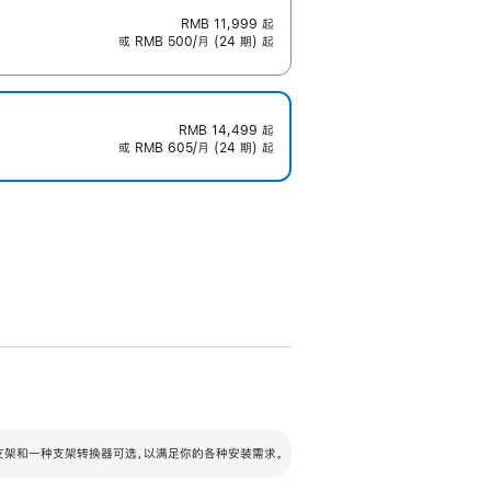
RMB 11,999
起
或 RMB 500/月 (24 期) 起
RMB 14,499
起
或 RMB 605/月 (24 期) 起
配可调倾斜度及高度的支架，额外增加 105
VESA 支架转换器
 有两种支架和一种支架转换器可选，以满足你的各种安装需求。
毫米的高度调节范围。
容的支架 (未随附)