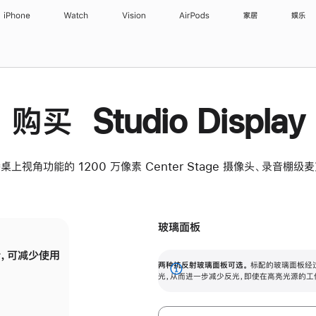
iPhone
Watch
Vision
AirPods
家居
娱乐
购买 Studio Display
桌上视角功能的 1200 万像素 Center Stage 摄像头、录音棚
玻璃面板
，可减少使用
纳米纹理玻璃面板可进一步减少反光，即使在
两种抗反射玻璃面板可选。
标配的玻璃面板经
。
有高亮光源的场所使用，也能保持出色画质。
展
光，从而进一步减少反光，即使在高亮光源的工
开