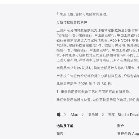
网
脚
‡ 为近似值。金额可能随时间变动。
注
页
分期付款服务的条件
页
上述所示分期付款金额仅为使用特定期数免息分期付款估
脚
(包括但不限于招商银行、中国建设银行、中国工商银行
银行会要求你通过支付宝完成购买。Apple Store 零
呗分期，需经蚂蚁金服批准；对于微信分付分期，需经微信
括但不限于招商银行、中国建设银行、中国工商银行等，
求，不同免息分期期数对应的最低限额可能有所不同。上述分
上述方案不同，详情请参见教育商店、EPP 在线商店和
当商品有货并/或发货时，购物金额将计入你的信用卡、
产品按广告宣传价或标价提供分期付款服务。价格包含
此信息更新于 2026 年 7 月 30 日。
1. 重量依配置和制造工艺的不同而可能有所差异。
我们会使用你所在位置，为你更快显示送货选项。我们通过你
Mac
显示器
购买 Studio Displ
Apple
选购及了解
账户
商店
管理你的 App