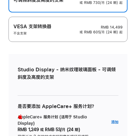
或 RMB 730/月 (24 期) 起
VESA 支架转换器
RMB 14,499
或 RMB 605/月 (24 期) 起
不含支架
Studio Display - 纳米纹理玻璃面板 - 可调倾
斜度及高度的支架
是否要添加 AppleCare+ 服务计划？
AppleCare+ 服务计划 (适用于 Studio
AppleC
添加
Display)
服
RMB 1,249
或
RMB 53/月 (24 期)