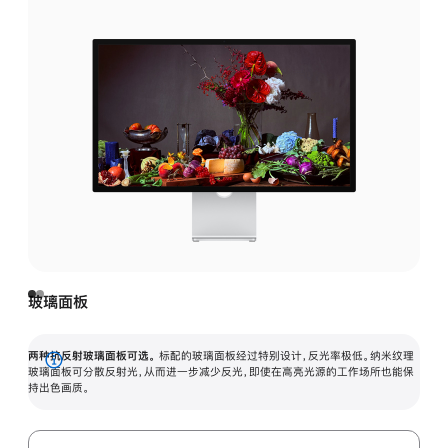
玻璃面板
两种抗反射玻璃面板可选。
标配的玻璃面板经过特别设计，反光率极低。纳米纹理
展
玻璃面板可分散反射光，从而进一步减少反光，即使在高亮光源的工作场所也能保
持出色画质。
开