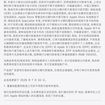
脚
额，未显示小数点以后的金额)，实际支付金额以银行、花呗或微信分付账单为准。上述分
期付款方案由信用卡发卡机构 (包括但不限于招商银行、中国建设银行、中国工商银行
等，具体支持分期付款服务的可选择银行及对应分期付款方案请见付款页面)、蚂蚁金服
(花呗) 以及微信分付面向符合条件的中国大陆居民提供。部分银行会要求你通过支付
宝完成购买。Apple Store 零售店的分期付款方案可能与 Apple Store 在线商店不
同，请到店咨询 Specialist 专家。所有银行信用卡分期均需经你的信用卡发卡机构批
准；对于花呗分期，需经蚂蚁金服批准；对于微信分付分期，需经微信分付批准。如果你选
择的分期付款方案未获得信用卡发卡机构、蚂蚁金服或微信分付的批准，Apple 将不会
被告知原因。请参阅信用卡发卡机构 (包括但不限于招商银行、中国建设银行、中国工商
银行等，具体支持分期付款服务的可选择银行请见付款页面) 网站、支付宝网站和微信
分付服务页面，了解相关条件、费用和收费。订单可能需要满足特定金额要求，不同免息
分期期数对应的最低限额可能有所不同。上述分期付款服务只适用于个人消费者。企业
和教育机构客户、企业员工购买计划 (EPP) 和 Apple 员工购买计划 (EPP) 适用的分
期付款方案可能与上述方案不同，详情请参见教育商店、EPP 在线商店和企业商店。公
司信用卡无资格申请分期。招商银行分期付款单笔订单最高限额为 RMB 150000。
当商品有货并/或发货时，购物金额将计入你的信用卡、支付宝或微信分付账单。相关财
务费用将显示在你的信用卡对账单、支付宝或微信账户中。
产品按广告宣传价或标价提供分期付款服务。价格包含增值税。所有订单均可享受免费
送货服务。
此信息更新于 2026 年 7 月 30 日。
1. 重量依配置和制造工艺的不同而可能有所差异。
我们会使用你所在位置，为你更快显示送货选项。我们通过你的 IP 地址，或者你在上次
访问 Apple 网站时输入的位置信息，找到了你的位置。