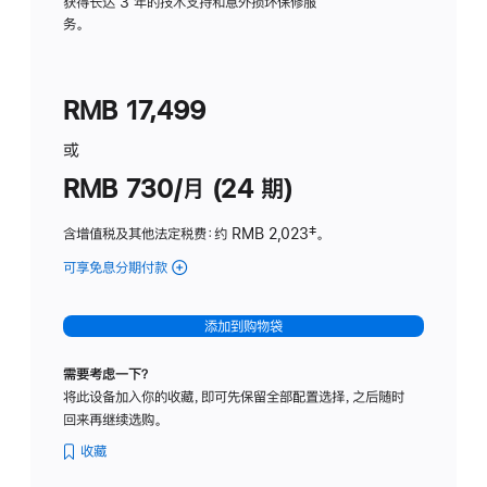
务
获得长达 3 年的技术支持和意外损坏保修服
务。
计
划
(适
RMB 17,499
用
于
或
Studio
RMB 730/月 (24 期)
Display
含增值税及其他法定税费
：约 RMB 2,023
脚
‡。
注
可享免息分期付款
(Studio
Display
-
添加到购物袋
纳
米
需要考虑一下？
纹
将此设备加入你的收藏，即可先保留全部配置选择，之后随时
理
回来再继续选购。
玻
璃
收藏
面