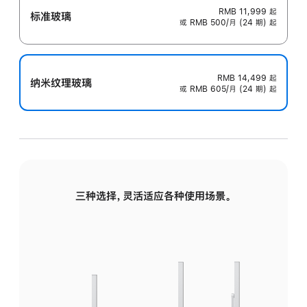
RMB 11,999
起
标准玻璃
或 RMB 500/月 (24 期) 起
RMB 14,499
起
纳米纹理玻璃
或 RMB 605/月 (24 期) 起
三种选择，灵活适应各种使用场景。
标