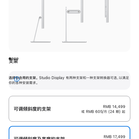
支架
选择你合用的支架。
Studio Display 有两种支架和一种支架转换器可选，以满足
展
你的各种安装需求。
开
RMB 14,499
可调倾斜度的支架
或 RMB 605/月 (24 期) 起
RMB 17,499
可调倾斜度及高‍度的支‍架