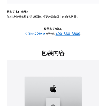
板
-
想购买多件商品？
可
你可以查看完整的送货详情，并更改购物袋中的商品数量。
调
倾
斜
获得购买帮助，
度
立即在线交流
(在
或致电
400-666-8800
。
及
新
高
窗
度
口
包装内容
的
中
支
打
架
开)
的
分
期
付
款
选
项)