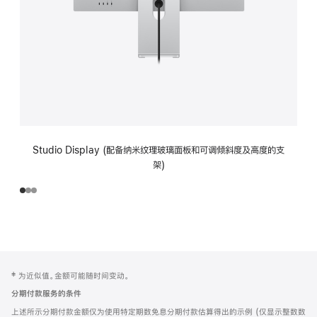
Studio Display (配备纳米纹理玻璃面板和可调倾斜度及高度的支
架)
网
脚
‡ 为近似值。金额可能随时间变动。
注
页
分期付款服务的条件
页
上述所示分期付款金额仅为使用特定期数免息分期付款估算得出的示例 (仅显示整数数