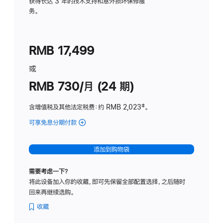
务
获得长达 3 年的技术支持和意外损坏保修服
务。
计
划
(适
RMB 17,499
用
于
或
Studio
RMB 730/月 (24 期)
Display
含增值税及其他法定税费
：约 RMB 2,023
脚
‡。
注
可享免息分期付款
(Studio
Display
-
添加到购物袋
纳
米
需要考虑一下？
纹
将此设备加入你的收藏，即可先保留全部配置选择，之后随时
理
回来再继续选购。
玻
璃
收藏
面