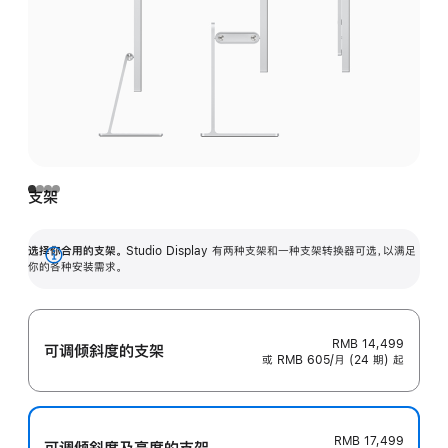
支架
选择你合用的支架。
Studio Display 有两种支架和一种支架转换器可选，以满足
展
你的各种安装需求。
开
RMB 14,499
可调倾斜度的支架
或 RMB 605/月 (24 期) 起
RMB 17,499
可调倾斜度及高‍度的支‍架