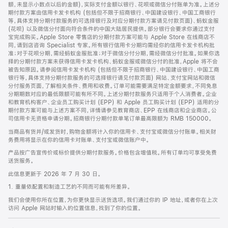
脚
额，未显示小数点以后的金额)，实际支付金额以银行、花呗或微信分付账单为准。上述分
期付款方案由信用卡发卡机构 (包括但不限于招商银行、中国建设银行、中国工商银行
等，具体支持分期付款服务的可选择银行及对应分期付款方案请见付款页面)、蚂蚁金服
(花呗) 以及微信分付面向符合条件的中国大陆居民提供。部分银行会要求你通过支付
宝完成购买。Apple Store 零售店的分期付款方案可能与 Apple Store 在线商店不
同，请到店咨询 Specialist 专家。所有银行信用卡分期均需经你的信用卡发卡机构批
准；对于花呗分期，需经蚂蚁金服批准；对于微信分付分期，需经微信分付批准。如果你选
择的分期付款方案未获得信用卡发卡机构、蚂蚁金服或微信分付的批准，Apple 将不会
被告知原因。请参阅信用卡发卡机构 (包括但不限于招商银行、中国建设银行、中国工商
银行等，具体支持分期付款服务的可选择银行请见付款页面) 网站、支付宝网站和微信
分付服务页面，了解相关条件、费用和收费。订单可能需要满足特定金额要求，不同免息
分期期数对应的最低限额可能有所不同。上述分期付款服务只适用于个人消费者。企业
和教育机构客户、企业员工购买计划 (EPP) 和 Apple 员工购买计划 (EPP) 适用的分
期付款方案可能与上述方案不同，详情请参见教育商店、EPP 在线商店和企业商店。公
司信用卡无资格申请分期。招商银行分期付款单笔订单最高限额为 RMB 150000。
当商品有货并/或发货时，购物金额将计入你的信用卡、支付宝或微信分付账单。相关财
务费用将显示在你的信用卡对账单、支付宝或微信账户中。
产品按广告宣传价或标价提供分期付款服务。价格包含增值税。所有订单均可享受免费
送货服务。
此信息更新于 2026 年 7 月 30 日。
1. 重量依配置和制造工艺的不同而可能有所差异。
我们会使用你所在位置，为你更快显示送货选项。我们通过你的 IP 地址，或者你在上次
访问 Apple 网站时输入的位置信息，找到了你的位置。