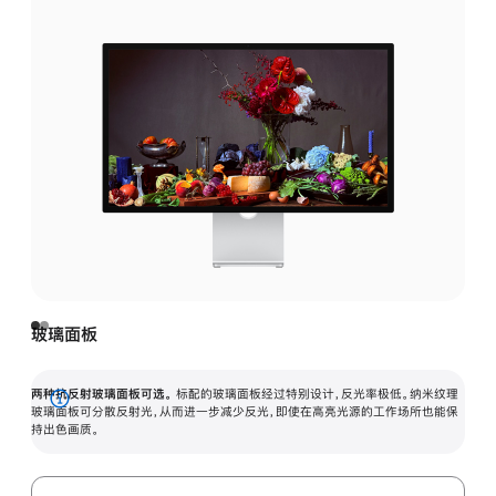
玻璃面板
两种抗反射玻璃面板可选。
标配的玻璃面板经过特别设计，反光率极低。纳米纹理
展
玻璃面板可分散反射光，从而进一步减少反光，即使在高亮光源的工作场所也能保
持出色画质。
开