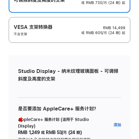
或 RMB 730/月 (24 期) 起
VESA 支架转换器
RMB 14,499
或 RMB 605/月 (24 期) 起
不含支架
Studio Display - 纳米纹理玻璃面板 - 可调倾
斜度及高度的支架
是否要添加 AppleCare+ 服务计划？
AppleCare+ 服务计划 (适用于 Studio
AppleC
添加
Display)
服
RMB 1,249
或
RMB 53/月 (24 期)