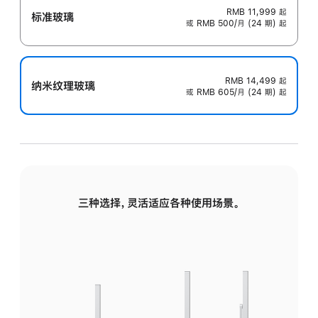
RMB 11,999
起
标准玻璃
或 RMB 500/月 (24 期) 起
RMB 14,499
起
纳米纹理玻璃
或 RMB 605/月 (24 期) 起
三种选择，灵活适应各种使用场景。
标