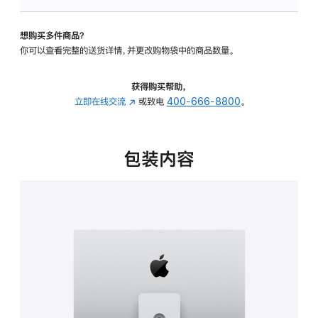
板
-
想购买多件商品？
可
你可以查看完整的送货详情，并更改购物袋中的商品数量。
调
倾
斜
获得购买帮助，
度
立即在线交流
(在
或致电
400-666-8800
。
及
新
高
窗
度
口
包装内容
的
中
支
打
架
开)
的
分
期
付
款
选
项)