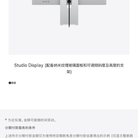
Studio Display (配备纳米纹理玻璃面板和可调倾斜度及高度的支
架)
网
脚
‡ 为近似值。金额可能随时间变动。
注
页
分期付款服务的条件
页
上述所示分期付款金额仅为使用特定期数免息分期付款估算得出的示例 (仅显示整数数