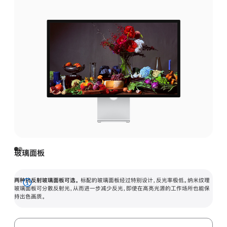
玻璃面板
两种抗反射玻璃面板可选。
标配的玻璃面板经过特别设计，反光率极低。纳米纹理
展
玻璃面板可分散反射光，从而进一步减少反光，即使在高亮光源的工作场所也能保
持出色画质。
开