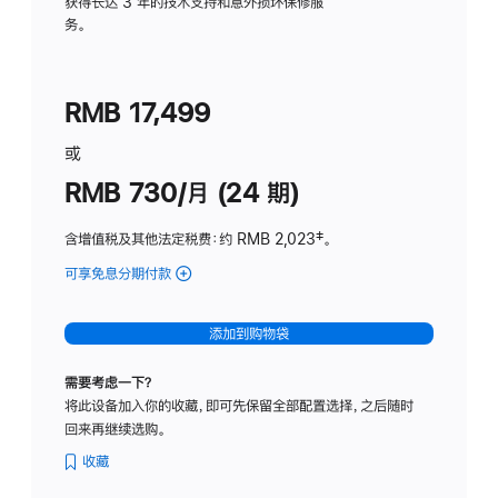
务
获得长达 3 年的技术支持和意外损坏保修服
务。
计
划
(适
RMB 17,499
用
于
或
Studio
RMB 730/月 (24 期)
Display
含增值税及其他法定税费
：约 RMB 2,023
脚
‡。
注
可享免息分期付款
(Studio
Display
-
添加到购物袋
纳
米
需要考虑一下？
纹
将此设备加入你的收藏，即可先保留全部配置选择，之后随时
理
回来再继续选购。
玻
璃
收藏
面