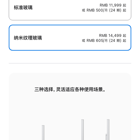
RMB 11,999
起
标准玻璃
或 RMB 500/月 (24 期) 起
RMB 14,499
起
纳米纹理玻璃
或 RMB 605/月 (24 期) 起
三种选择，灵活适应各种使用场景。
标