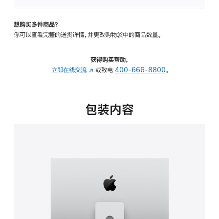
板
-
想购买多件商品？
可
你可以查看完整的送货详情，并更改购物袋中的商品数量。
调
倾
斜
获得购买帮助，
度
立即在线交流
(在
或致电
400-666-8800
。
及
新
高
窗
度
口
包装内容
的
中
支
打
架
开)
的
分
期
付
款
选
项)