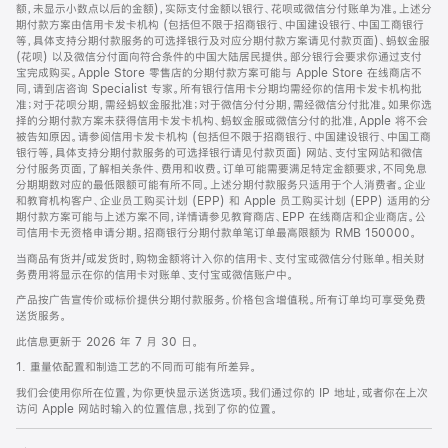
脚
额，未显示小数点以后的金额)，实际支付金额以银行、花呗或微信分付账单为准。上述分
期付款方案由信用卡发卡机构 (包括但不限于招商银行、中国建设银行、中国工商银行
等，具体支持分期付款服务的可选择银行及对应分期付款方案请见付款页面)、蚂蚁金服
(花呗) 以及微信分付面向符合条件的中国大陆居民提供。部分银行会要求你通过支付
宝完成购买。Apple Store 零售店的分期付款方案可能与 Apple Store 在线商店不
同，请到店咨询 Specialist 专家。所有银行信用卡分期均需经你的信用卡发卡机构批
准；对于花呗分期，需经蚂蚁金服批准；对于微信分付分期，需经微信分付批准。如果你选
择的分期付款方案未获得信用卡发卡机构、蚂蚁金服或微信分付的批准，Apple 将不会
被告知原因。请参阅信用卡发卡机构 (包括但不限于招商银行、中国建设银行、中国工商
银行等，具体支持分期付款服务的可选择银行请见付款页面) 网站、支付宝网站和微信
分付服务页面，了解相关条件、费用和收费。订单可能需要满足特定金额要求，不同免息
分期期数对应的最低限额可能有所不同。上述分期付款服务只适用于个人消费者。企业
和教育机构客户、企业员工购买计划 (EPP) 和 Apple 员工购买计划 (EPP) 适用的分
期付款方案可能与上述方案不同，详情请参见教育商店、EPP 在线商店和企业商店。公
司信用卡无资格申请分期。招商银行分期付款单笔订单最高限额为 RMB 150000。
当商品有货并/或发货时，购物金额将计入你的信用卡、支付宝或微信分付账单。相关财
务费用将显示在你的信用卡对账单、支付宝或微信账户中。
产品按广告宣传价或标价提供分期付款服务。价格包含增值税。所有订单均可享受免费
送货服务。
此信息更新于 2026 年 7 月 30 日。
1. 重量依配置和制造工艺的不同而可能有所差异。
我们会使用你所在位置，为你更快显示送货选项。我们通过你的 IP 地址，或者你在上次
访问 Apple 网站时输入的位置信息，找到了你的位置。