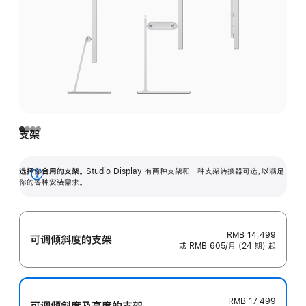
支架
选择你合用的支架。
Studio Display 有两种支架和一种支架转换器可选，以满足
展
你的各种安装需求。
开
RMB 14,499
可调倾斜度的支架
或 RMB 605/月 (24 期) 起
RMB 17,499
可调倾斜度及高‍度的支‍架