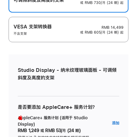
或 RMB 730/月 (24 期) 起
VESA 支架转换器
RMB 14,499
或 RMB 605/月 (24 期) 起
不含支架
Studio Display - 纳米纹理玻璃面板 - 可调倾
斜度及高度的支架
是否要添加 AppleCare+ 服务计划？
AppleCare+ 服务计划 (适用于 Studio
AppleC
添加
Display)
服
RMB 1,249
或
RMB 53/月 (24 期)