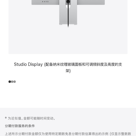
Studio Display (配备纳米纹理玻璃面板和可调倾斜度及高度的支
架)
网
脚
‡ 为近似值。金额可能随时间变动。
注
页
分期付款服务的条件
页
上述所示分期付款金额仅为使用特定期数免息分期付款估算得出的示例 (仅显示整数数