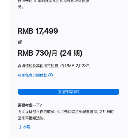
务
获得长达 3 年的技术支持和意外损坏保修服
务。
计
划
(适
RMB 17,499
用
于
或
Studio
RMB 730/月 (24 期)
Display
含增值税及其他法定税费
：约 RMB 2,023
脚
‡。
注
可享免息分期付款
(Studio
Display
-
添加到购物袋
纳
米
需要考虑一下？
纹
将此设备加入你的收藏，即可先保留全部配置选择，之后随时
理
回来再继续选购。
玻
璃
收藏
面