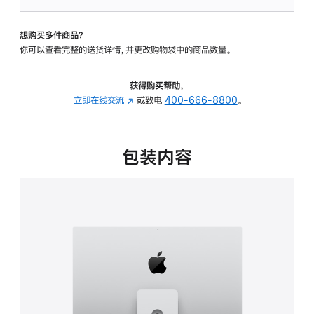
板
-
想购买多件商品？
可
你可以查看完整的送货详情，并更改购物袋中的商品数量。
调
倾
斜
获得购买帮助，
度
立即在线交流
(在
或致电
400-666-8800
。
及
新
高
窗
度
口
包装内容
的
中
支
打
架
开)
的
分
期
付
款
选
项)