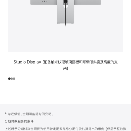
Studio Display (配备纳米纹理玻璃面板和可调倾斜度及高度的支
架)
网
脚
‡ 为近似值。金额可能随时间变动。
注
页
分期付款服务的条件
页
上述所示分期付款金额仅为使用特定期数免息分期付款估算得出的示例 (仅显示整数数