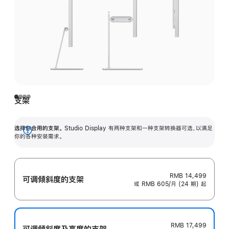
支架
选择你合用的支架。
Studio Display 有两种支架和一种支架转换器可选，以满足
展
你的各种安装需求。
开
RMB 14,499
可调倾斜度的支架
或 RMB 605/月 (24 期) 起
RMB 17,499
可调倾斜度及高‍度的支‍架