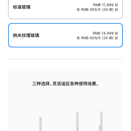
RMB 11,999
起
标准玻璃
或 RMB 500/月 (24 期) 起
RMB 14,499
起
纳米纹理玻璃
或 RMB 605/月 (24 期) 起
三种选择，灵活适应各种使用场景。
标