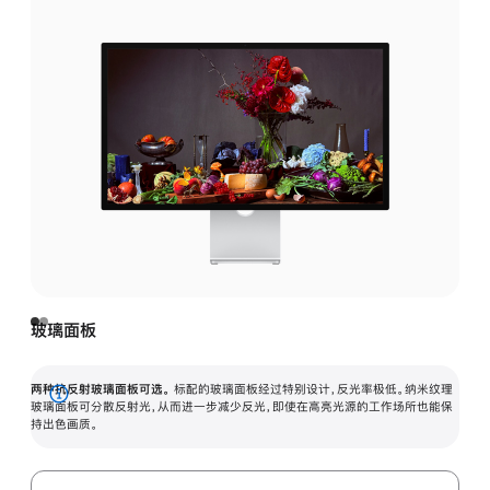
玻璃面板
两种抗反射玻璃面板可选。
标配的玻璃面板经过特别设计，反光率极低。纳米纹理
展
玻璃面板可分散反射光，从而进一步减少反光，即使在高亮光源的工作场所也能保
持出色画质。
开