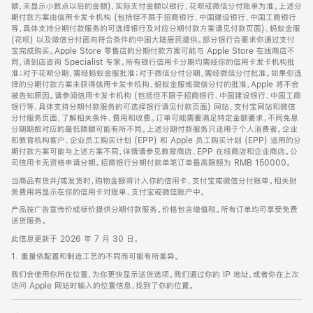
脚
额，未显示小数点以后的金额)，实际支付金额以银行、花呗或微信分付账单为准。上述分
期付款方案由信用卡发卡机构 (包括但不限于招商银行、中国建设银行、中国工商银行
等，具体支持分期付款服务的可选择银行及对应分期付款方案请见付款页面)、蚂蚁金服
(花呗) 以及微信分付面向符合条件的中国大陆居民提供。部分银行会要求你通过支付
宝完成购买。Apple Store 零售店的分期付款方案可能与 Apple Store 在线商店不
同，请到店咨询 Specialist 专家。所有银行信用卡分期均需经你的信用卡发卡机构批
准；对于花呗分期，需经蚂蚁金服批准；对于微信分付分期，需经微信分付批准。如果你选
择的分期付款方案未获得信用卡发卡机构、蚂蚁金服或微信分付的批准，Apple 将不会
被告知原因。请参阅信用卡发卡机构 (包括但不限于招商银行、中国建设银行、中国工商
银行等，具体支持分期付款服务的可选择银行请见付款页面) 网站、支付宝网站和微信
分付服务页面，了解相关条件、费用和收费。订单可能需要满足特定金额要求，不同免息
分期期数对应的最低限额可能有所不同。上述分期付款服务只适用于个人消费者。企业
和教育机构客户、企业员工购买计划 (EPP) 和 Apple 员工购买计划 (EPP) 适用的分
期付款方案可能与上述方案不同，详情请参见教育商店、EPP 在线商店和企业商店。公
司信用卡无资格申请分期。招商银行分期付款单笔订单最高限额为 RMB 150000。
当商品有货并/或发货时，购物金额将计入你的信用卡、支付宝或微信分付账单。相关财
务费用将显示在你的信用卡对账单、支付宝或微信账户中。
产品按广告宣传价或标价提供分期付款服务。价格包含增值税。所有订单均可享受免费
送货服务。
此信息更新于 2026 年 7 月 30 日。
1. 重量依配置和制造工艺的不同而可能有所差异。
我们会使用你所在位置，为你更快显示送货选项。我们通过你的 IP 地址，或者你在上次
访问 Apple 网站时输入的位置信息，找到了你的位置。