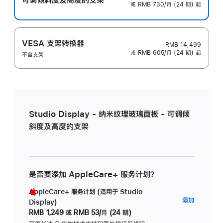
或 RMB 730/月 (24 期) 起
VESA 支架转换器
RMB 14,499
或 RMB 605/月 (24 期) 起
不含支架
Studio Display - 纳米纹理玻璃面板 - 可调倾
斜度及高度的支架
是否要添加 AppleCare+ 服务计划？
AppleCare+ 服务计划 (适用于 Studio
AppleC
添加
Display)
服
RMB 1,249
或
RMB 53/月 (24 期)