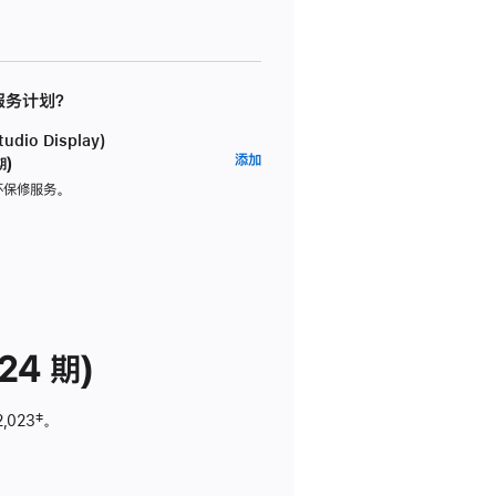
 服务计划？
dio Display)
AppleCare+
添加
期)
服
坏保修服务。
务
计
划
(适
用
于
24 期)
Studio
Display)
2,023
脚
‡。
注