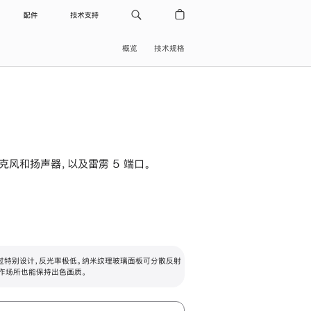
配件
技术支持
概览
技术规格
级麦克风和扬声器，以及雷雳 5 端口。
过特别设计，反光率极低。纳米纹理玻璃面板可分散反射
作场所也能保持出色画质。