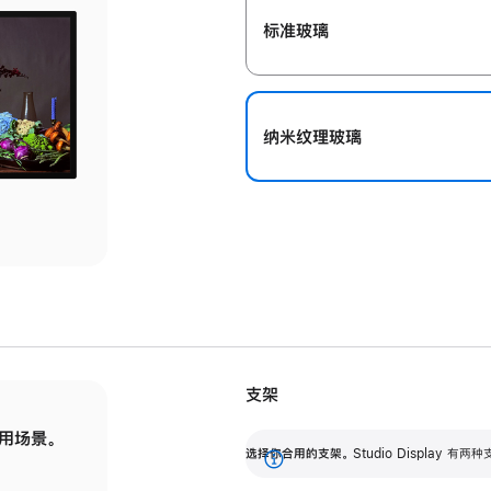
标准玻璃
纳米纹理玻璃
支架
用场景。
标配可调倾斜度的支架，提供 30 度的倾斜度
选
选择你合用的支架。
Studio Display
调节范围。
展