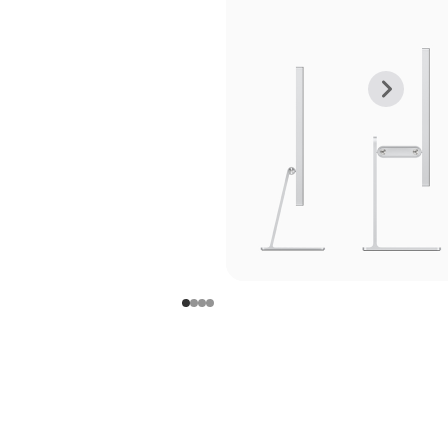
上
下
一
一
张
张
图
图
库
库
图
图
片
片
-
-
支
支
架
架