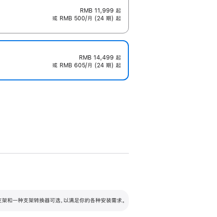
RMB 11,999
起
或 RMB 500/月 (24 期) 起
RMB 14,499
起
或 RMB 605/月 (24 期) 起
配可调倾斜度及高度的支架，额外增加 105
VESA 支架转换器
 有两种支架和一种支架转换器可选，以满足你的各种安装需求。
毫米的高度调节范围。
容的支架 (未随附)