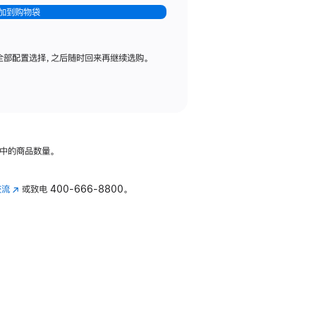
加到购物袋
全部配置选择，之后随时回来再继续选购。
中的商品数量。
交流
(在
或致电
400-666-8800。
新
窗
口
中
打
开)