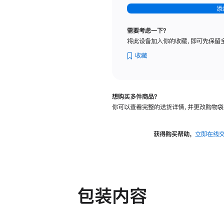
-
添
纳
米
需要考虑一下？
纹
将此设备加入你的收藏，即可先保留
理
玻
收藏
璃
面
板
想购买多件商品？
-
你可以查看完整的送货详情，并更改购物袋
可
调
倾
获得购买帮助，
立即在线
斜
度
及
高
度
包装内容
的
支
架
的