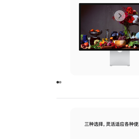
上
下
一
一
张
张
图
图
库
库
图
图
片
片
-
-
玻
玻
璃
璃
三种选择，灵活适应各种使
面
面
板
板