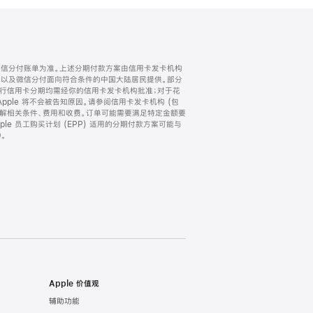
微信分付账单为准。上述分期付款方案由信用卡发卡机构
) 以及微信分付面向符合条件的中国大陆居民提供。部分
家。所有银行信用卡分期均需经你的信用卡发卡机构批准；对于花
ple 将不会被告知原因。请参阅信用卡发卡机构 (包
了解相关条件、费用和收费。订单可能需要满足特定金额要
e 员工购买计划 (EPP) 适用的分期付款方案可能与
。
Apple 价值观
辅助功能