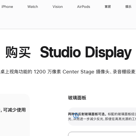
iPhone
Watch
Vision
AirPods
家居
娱乐
购买 Studio Display
桌上视角功能的 1200 万像素 Center Stage 摄像头、录音棚
玻璃面板
，可减少使用
纳米纹理玻璃面板可进一步减少反光，即使在
两种抗反射玻璃面板可选。
标配的玻璃面板经
。
有高亮光源的场所使用，也能保持出色画质。
展
光，从而进一步减少反光，即使在高亮光源的工
开