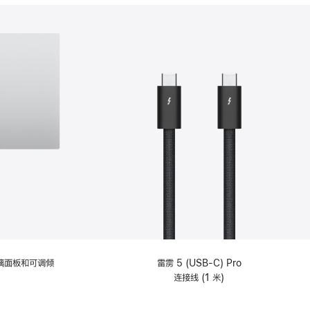
分
期
付
款
选
项)
理玻璃面板和可调倾
雷雳 5 (USB-C) Pro
连接线 (1 米)