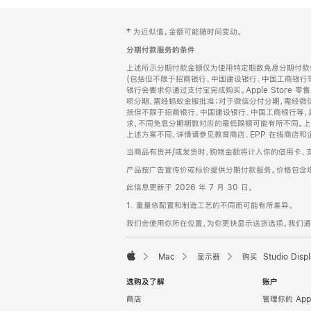
网
脚
‡ 为近似值。金额可能随时间变动。
注
页
分期付款服务的条件
页
上述所示分期付款金额仅为使用特定期数免息分期付款估
脚
(包括但不限于招商银行、中国建设银行、中国工商银行
银行会要求你通过支付宝完成购买。Apple Store 零
呗分期，需经蚂蚁金服批准；对于微信分付分期，需经微信
括但不限于招商银行、中国建设银行、中国工商银行等，
求，不同免息分期期数对应的最低限额可能有所不同。上述分
上述方案不同，详情请参见教育商店、EPP 在线商店和
当商品有货并/或发货时，购物金额将计入你的信用卡、
产品按广告宣传价或标价提供分期付款服务。价格包含
此信息更新于 2026 年 7 月 30 日。
1. 重量依配置和制造工艺的不同而可能有所差异。
我们会使用你所在位置，为你更快显示送货选项。我们通过你
Mac
显示器
购买 Studio Displ
Apple
选购及了解
账户
商店
管理你的 App