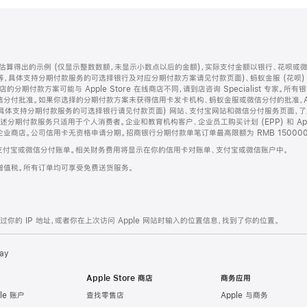
算得出的示例 (仅显示整数数额，未显示小数点以后的金额)，实际支付金额以银行、花呗或
等，具体支持分期付款服务的可选择银行及对应分期付款方案请见付款页面)、蚂蚁金服 (花呗
售店的分期付款方案可能与 Apple Store 在线商店不同，请到店咨询 Specialist 专
分付批准。如果你选择的分期付款方案未获得信用卡发卡机构、蚂蚁金服或微信分付的批准，Ap
具体支持分期付款服务的可选择银行请见付款页面) 网站、支付宝网站和微信分付服务页面，
期付款服务只适用于个人消费者。企业和教育机构客户、企业员工购买计划 (EPP) 和 Appl
企业商店。公司信用卡无资格申请分期。招商银行分期付款单笔订单最高限额为 RMB 150000
支付宝或微信分付账单。相关财务费用将显示在你的信用卡对账单、支付宝或微信账户中。
增值税。所有订单均可享受免费送货服务。
的 IP 地址，或者你在上次访问 Apple 网站时输入的位置信息，找到了你的位置。
ay
Apple Store 商店
商务应用
le 账户
查找零售店
Apple 与商务