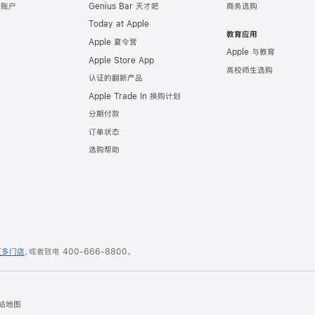
e 账户
Genius Bar 天才吧
商务选购
Today at Apple
教育应用
Apple 夏令营
Apple 与教育
Apple Store App
高校师生选购
认证的翻新产品
Apple Trade In 换购计划
分期付款
订单状态
选购帮助
更多门店
，或者致电
400-666-8800
。
站地图