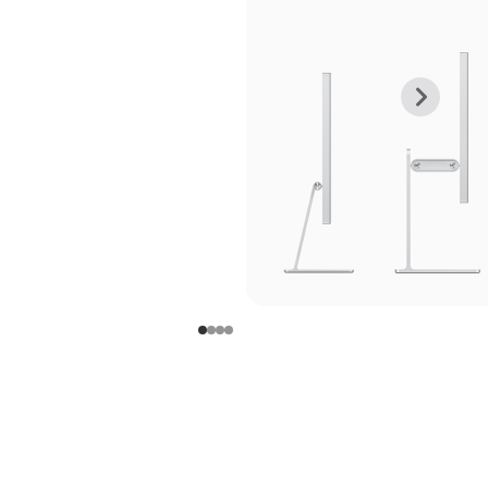
上
下
一
一
张
张
图
图
库
库
图
图
片
片
-
-
支
支
架
架