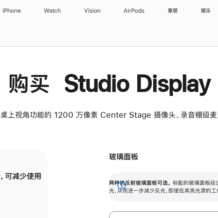
iPhone
Watch
Vision
AirPods
家居
娱乐
购买 Studio Display
桌上视角功能的 1200 万像素 Center Stage 摄像头、录音棚
玻璃面板
，可减少使用
纳米纹理玻璃面板可进一步减少反光，即使在
两种抗反射玻璃面板可选。
标配的玻璃面板经
。
有高亮光源的场所使用，也能保持出色画质。
展
光，从而进一步减少反光，即使在高亮光源的工
开