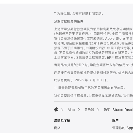
网
脚
‡ 为近似值。金额可能随时间变动。
注
页
分期付款服务的条件
页
上述所示分期付款金额仅为使用特定期数免息分期付款估
脚
(包括但不限于招商银行、中国建设银行、中国工商银行
银行会要求你通过支付宝完成购买。Apple Store 零
呗分期，需经蚂蚁金服批准；对于微信分付分期，需经微信
括但不限于招商银行、中国建设银行、中国工商银行等，
求，不同免息分期期数对应的最低限额可能有所不同。上述分
上述方案不同，详情请参见教育商店、EPP 在线商店和
当商品有货并/或发货时，购物金额将计入你的信用卡、
产品按广告宣传价或标价提供分期付款服务。价格包含
此信息更新于 2026 年 7 月 30 日。
1. 重量依配置和制造工艺的不同而可能有所差异。
我们会使用你所在位置，为你更快显示送货选项。我们通过你
Mac
显示器
购买 Studio Displ
Apple
选购及了解
账户
商店
管理你的 App