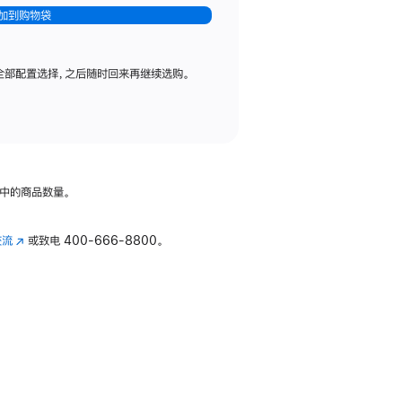
加到购物袋
全部配置选择，之后随时回来再继续选购。
中的商品数量。
交流
(在
或致电
400-666-8800。
新
窗
口
中
打
开)