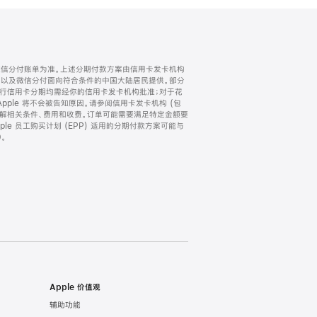
微信分付账单为准。上述分期付款方案由信用卡发卡机构
) 以及微信分付面向符合条件的中国大陆居民提供。部分
家。所有银行信用卡分期均需经你的信用卡发卡机构批准；对于花
ple 将不会被告知原因。请参阅信用卡发卡机构 (包
了解相关条件、费用和收费。订单可能需要满足特定金额要
e 员工购买计划 (EPP) 适用的分期付款方案可能与
。
Apple 价值观
辅助功能