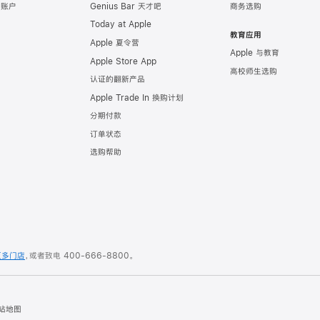
e 账户
Genius Bar 天才吧
商务选购
Today at Apple
教育应用
Apple 夏令营
Apple 与教育
Apple Store App
高校师生选购
认证的翻新产品
Apple Trade In 换购计划
分期付款
订单状态
选购帮助
更多门店
，或者致电
400-666-8800
。
站地图