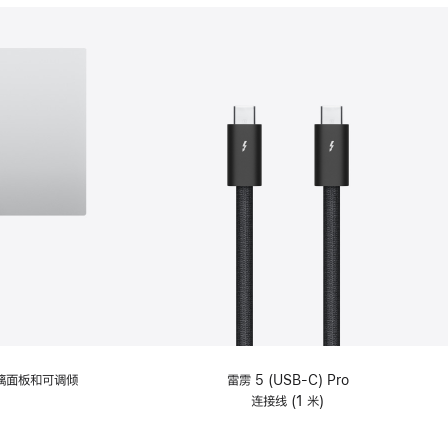
分
期
付
款
选
项)
理玻璃面板和可调倾
雷雳 5 (USB-C) Pro
连接线 (1 米)