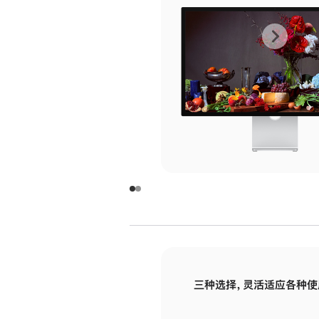
上
下
一
一
张
张
图
图
库
库
图
图
片
片
-
-
玻
玻
璃
璃
三种选择，灵活适应各种使
面
面
板
板