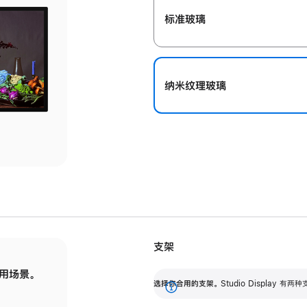
标准玻璃
纳米纹理玻璃
支架
用场景。
标配可调倾斜度的支架，提供 30 度的倾斜度
选
选择你合用的支架。
Studio Display
调节范围。
展