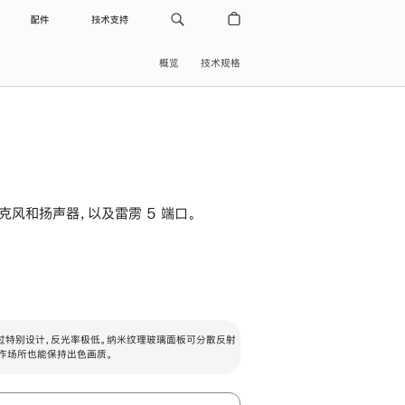
配件
技术支持
概览
技术规格
级麦克风和扬声器，以及雷雳 5 端口。
过特别设计，反光率极低。纳米纹理玻璃面板可分散反射
作场所也能保持出色画质。