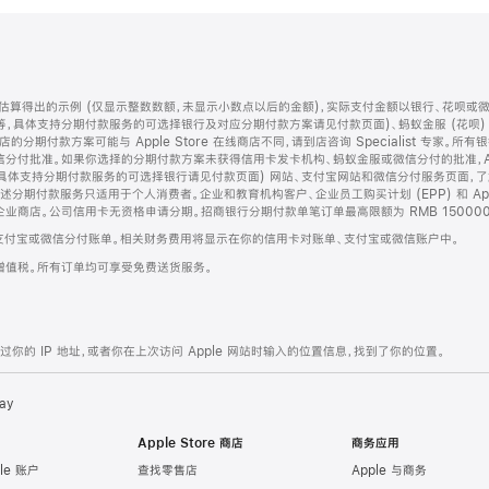
算得出的示例 (仅显示整数数额，未显示小数点以后的金额)，实际支付金额以银行、花呗或
等，具体支持分期付款服务的可选择银行及对应分期付款方案请见付款页面)、蚂蚁金服 (花呗
售店的分期付款方案可能与 Apple Store 在线商店不同，请到店咨询 Specialist 专
分付批准。如果你选择的分期付款方案未获得信用卡发卡机构、蚂蚁金服或微信分付的批准，Ap
具体支持分期付款服务的可选择银行请见付款页面) 网站、支付宝网站和微信分付服务页面，
期付款服务只适用于个人消费者。企业和教育机构客户、企业员工购买计划 (EPP) 和 Appl
企业商店。公司信用卡无资格申请分期。招商银行分期付款单笔订单最高限额为 RMB 150000
支付宝或微信分付账单。相关财务费用将显示在你的信用卡对账单、支付宝或微信账户中。
增值税。所有订单均可享受免费送货服务。
的 IP 地址，或者你在上次访问 Apple 网站时输入的位置信息，找到了你的位置。
ay
Apple Store 商店
商务应用
le 账户
查找零售店
Apple 与商务