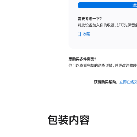
-
添
纳
米
需要考虑一下？
纹
将此设备加入你的收藏，即可先保留
理
玻
收藏
璃
面
板
想购买多件商品？
-
你可以查看完整的送货详情，并更改购物袋
可
调
倾
获得购买帮助，
立即在线
斜
度
及
高
度
包装内容
的
支
架
的