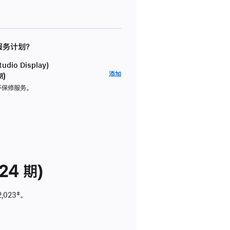
 服务计划？
dio Display)
AppleCare+
添加
期)
服
坏保修服务。
务
计
划
(适
用
于
24 期)
Studio
Display)
2,023
脚
‡。
注