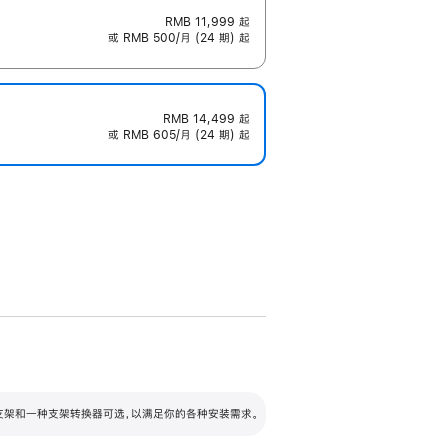
RMB 11,999
起
或 RMB 500/月 (24 期) 起
RMB 14,499
起
或 RMB 605/月 (24 期) 起
配可调倾斜度及高度的支架，额外增加 105
VESA 支架转换器
 有两种支架和一种支架转换器可选，以满足你的各种安装需求。
毫米的高度调节范围。
容的支架 (未随附)