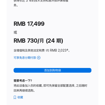
务
获得长达 3 年的技术支持和意外损坏保修服
务。
计
划
(适
RMB 17,499
用
于
或
Studio
RMB 730/月 (24 期)
Display
含增值税及其他法定税费
：约 RMB 2,023
脚
‡。
注
可享免息分期付款
(Studio
Display
-
添加到购物袋
纳
米
需要考虑一下？
纹
将此设备加入你的收藏，即可先保留全部配置选择，之后随时
理
回来再继续选购。
玻
璃
收藏
面