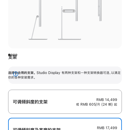
支架
选择你合用的支架。
Studio Display 有两种支架和一种支架转换器可选，以满足
展
你的各种安装需求。
开
RMB 14,499
可调倾斜度的支架
或 RMB 605/月 (24 期) 起
RMB 17,499
可调倾斜度及高‍度的支‍架