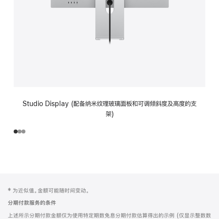
Studio Display (配备纳米纹理玻璃面板和可调倾斜度及高度的支
架)
网
脚
‡ 为近似值。金额可能随时间变动。
注
页
分期付款服务的条件
页
上述所示分期付款金额仅为使用特定期数免息分期付款估算得出的示例 (仅显示整数数