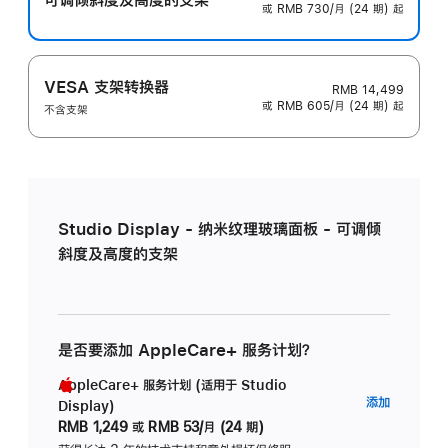
或 RMB 730/月 (24 期) 起
VESA 支架转换器
RMB 14,499
或 RMB 605/月 (24 期) 起
不含支架
Studio Display - 纳米纹理玻璃面板 - 可调倾
斜度及高度的支架
是否要添加 AppleCare+ 服务计划？
AppleCare+ 服务计划 (适用于 Studio
AppleC
添加
Display)
服
RMB 1,249
或
RMB 53/月 (24 期)