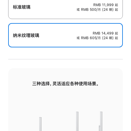
RMB 11,999
起
标准玻璃
或 RMB 500/月 (24 期) 起
RMB 14,499
起
纳米纹理玻璃
或 RMB 605/月 (24 期) 起
三种选择，灵活适应各种使用场景。
标