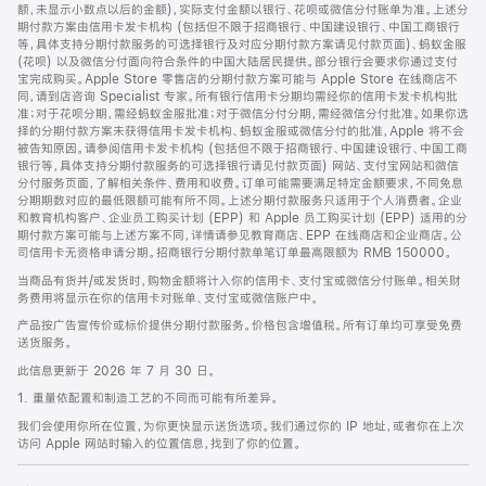
脚
额，未显示小数点以后的金额)，实际支付金额以银行、花呗或微信分付账单为准。上述分
期付款方案由信用卡发卡机构 (包括但不限于招商银行、中国建设银行、中国工商银行
等，具体支持分期付款服务的可选择银行及对应分期付款方案请见付款页面)、蚂蚁金服
(花呗) 以及微信分付面向符合条件的中国大陆居民提供。部分银行会要求你通过支付
宝完成购买。Apple Store 零售店的分期付款方案可能与 Apple Store 在线商店不
同，请到店咨询 Specialist 专家。所有银行信用卡分期均需经你的信用卡发卡机构批
准；对于花呗分期，需经蚂蚁金服批准；对于微信分付分期，需经微信分付批准。如果你选
择的分期付款方案未获得信用卡发卡机构、蚂蚁金服或微信分付的批准，Apple 将不会
被告知原因。请参阅信用卡发卡机构 (包括但不限于招商银行、中国建设银行、中国工商
银行等，具体支持分期付款服务的可选择银行请见付款页面) 网站、支付宝网站和微信
分付服务页面，了解相关条件、费用和收费。订单可能需要满足特定金额要求，不同免息
分期期数对应的最低限额可能有所不同。上述分期付款服务只适用于个人消费者。企业
和教育机构客户、企业员工购买计划 (EPP) 和 Apple 员工购买计划 (EPP) 适用的分
期付款方案可能与上述方案不同，详情请参见教育商店、EPP 在线商店和企业商店。公
司信用卡无资格申请分期。招商银行分期付款单笔订单最高限额为 RMB 150000。
当商品有货并/或发货时，购物金额将计入你的信用卡、支付宝或微信分付账单。相关财
务费用将显示在你的信用卡对账单、支付宝或微信账户中。
产品按广告宣传价或标价提供分期付款服务。价格包含增值税。所有订单均可享受免费
送货服务。
此信息更新于 2026 年 7 月 30 日。
1. 重量依配置和制造工艺的不同而可能有所差异。
我们会使用你所在位置，为你更快显示送货选项。我们通过你的 IP 地址，或者你在上次
访问 Apple 网站时输入的位置信息，找到了你的位置。