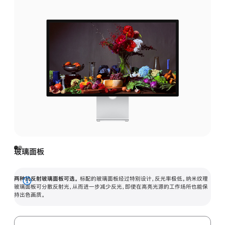
玻璃面板
两种抗反射玻璃面板可选。
标配的玻璃面板经过特别设计，反光率极低。纳米纹理
展
玻璃面板可分散反射光，从而进一步减少反光，即使在高亮光源的工作场所也能保
持出色画质。
开