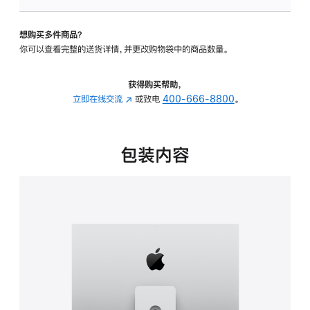
板
-
想购买多件商品？
可
你可以查看完整的送货详情，并更改购物袋中的商品数量。
调
倾
斜
获得购买帮助，
度
立即在线交流
(在
或致电
400-666-8800
。
及
新
高
窗
度
口
包装内容
的
中
支
打
架
开)
的
分
期
付
款
选
项)