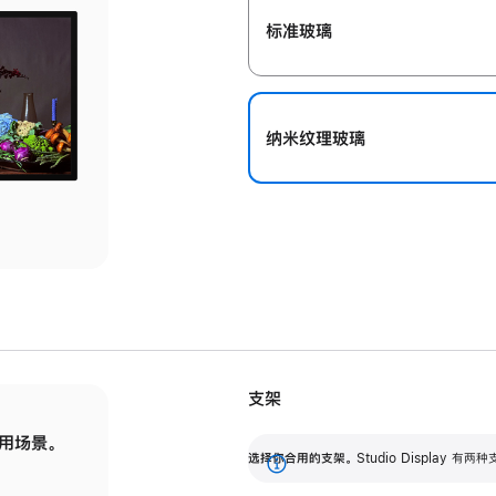
标准玻璃
纳米纹理玻璃
支架
用场景。
标配可调倾斜度的支架，提供 30 度的倾斜度
选
选择你合用的支架。
Studio Display
调节范围。
展