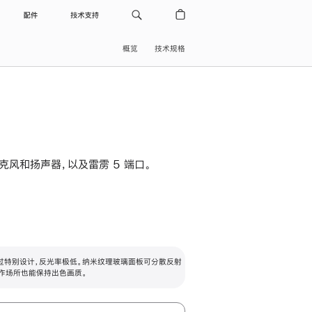
配件
技术支持
概览
技术规格
级麦克风和扬声器，以及雷雳 5 端口。
过特别设计，反光率极低。纳米纹理玻璃面板可分散反射
作场所也能保持出色画质。