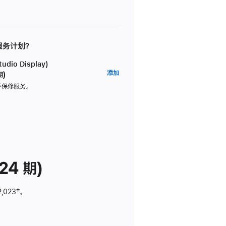
 服务计划？
dio Display)
AppleCare+
添加
期)
服
坏保修服务。
务
计
划
(适
用
于
24 期)
Studio
Display)
2,023
脚
‡。
注