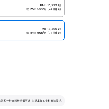
RMB 11,999
起
或 RMB 500/月 (24 期) 起
RMB 14,499
起
或 RMB 605/月 (24 期) 起
配可调倾斜度及高度的支架，额外增加 105
VESA 支架转换器
 有两种支架和一种支架转换器可选，以满足你的各种安装需求。
毫米的高度调节范围。
容的支架 (未随附)