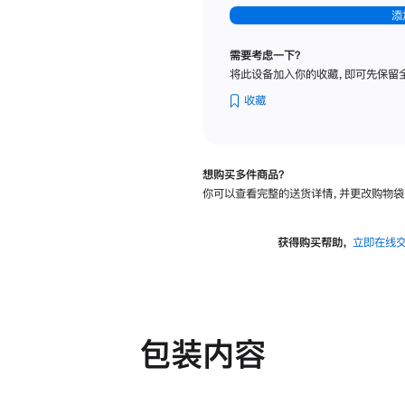
-
添
纳
米
需要考虑一下？
纹
将此设备加入你的收藏，即可先保留
理
玻
收藏
璃
面
板
想购买多件商品？
-
你可以查看完整的送货详情，并更改购物袋
可
调
倾
获得购买帮助，
立即在线
斜
度
及
高
度
包装内容
的
支
架
的