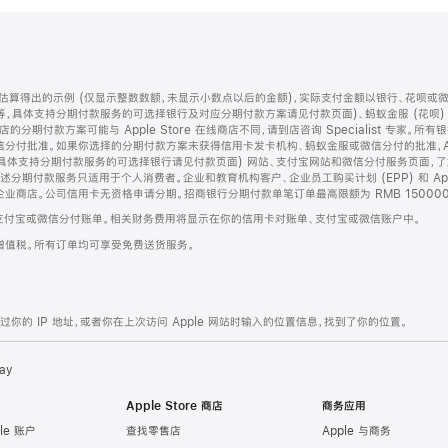
算得出的示例 (仅显示整数数额，未显示小数点以后的金额)，实际支付金额以银行、花呗或
等，具体支持分期付款服务的可选择银行及对应分期付款方案请见付款页面)、蚂蚁金服 (花呗
售店的分期付款方案可能与 Apple Store 在线商店不同，请到店咨询 Specialist 专
分付批准。如果你选择的分期付款方案未获得信用卡发卡机构、蚂蚁金服或微信分付的批准，Ap
具体支持分期付款服务的可选择银行请见付款页面) 网站、支付宝网站和微信分付服务页面，
期付款服务只适用于个人消费者。企业和教育机构客户、企业员工购买计划 (EPP) 和 Appl
企业商店。公司信用卡无资格申请分期。招商银行分期付款单笔订单最高限额为 RMB 150000
支付宝或微信分付账单。相关财务费用将显示在你的信用卡对账单、支付宝或微信账户中。
增值税。所有订单均可享受免费送货服务。
的 IP 地址，或者你在上次访问 Apple 网站时输入的位置信息，找到了你的位置。
ay
Apple Store 商店
商务应用
le 账户
查找零售店
Apple 与商务