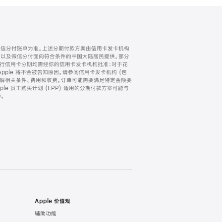
微信分付账单为准。上述分期付款方案由信用卡发卡机构
) 以及微信分付面向符合条件的中国大陆居民提供。部分
家。所有银行信用卡分期均需经你的信用卡发卡机构批准；对于花
ple 将不会被告知原因。请参阅信用卡发卡机构 (包
了解相关条件、费用和收费。订单可能需要满足特定金额要
e 员工购买计划 (EPP) 适用的分期付款方案可能与
。
Apple 价值观
辅助功能