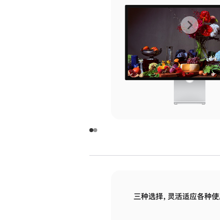
上
下
一
一
张
张
图
图
库
库
图
图
片
片
-
-
玻
玻
璃
璃
三种选择，灵活适应各种使
面
面
板
板