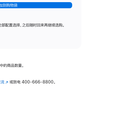
加到购物袋
全部配置选择，之后随时回来再继续选购。
中的商品数量。
交流
(在
或致电
400-666-8800。
新
窗
口
中
打
开)