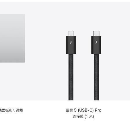
分
期
付
款
选
项)
理玻璃面板和可调倾
雷雳 5 (USB-C) Pro
连接线 (1 米)