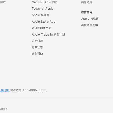
e 账户
Genius Bar 天才吧
商务选购
Today at Apple
教育应用
Apple 夏令营
Apple 与教育
Apple Store App
高校师生选购
认证的翻新产品
Apple Trade In 换购计划
分期付款
订单状态
选购帮助
更多门店
，或者致电
400-666-8800
。
站地图