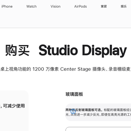
iPhone
Watch
Vision
AirPods
家居
娱乐
购买 Studio Display
桌上视角功能的 1200 万像素 Center Stage 摄像头、录音棚
玻璃面板
，可减少使用
纳米纹理玻璃面板可进一步减少反光，即使在
两种抗反射玻璃面板可选。
标配的玻璃面板经
。
有高亮光源的场所使用，也能保持出色画质。
展
光，从而进一步减少反光，即使在高亮光源的工
开