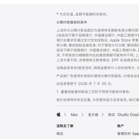
网
脚
‡ 为近似值。金额可能随时间变动。
注
页
分期付款服务的条件
页
上述所示分期付款金额仅为使用特定期数免息分期付款估
脚
(包括但不限于招商银行、中国建设银行、中国工商银行
银行会要求你通过支付宝完成购买。Apple Store 零
呗分期，需经蚂蚁金服批准；对于微信分付分期，需经微信
括但不限于招商银行、中国建设银行、中国工商银行等，
求，不同免息分期期数对应的最低限额可能有所不同。上述分
上述方案不同，详情请参见教育商店、EPP 在线商店和
当商品有货并/或发货时，购物金额将计入你的信用卡、
产品按广告宣传价或标价提供分期付款服务。价格包含
此信息更新于 2026 年 7 月 30 日。
1. 重量依配置和制造工艺的不同而可能有所差异。
我们会使用你所在位置，为你更快显示送货选项。我们通过你
Mac
显示器
购买 Studio Displ
Apple
选购及了解
账户
商店
管理你的 App