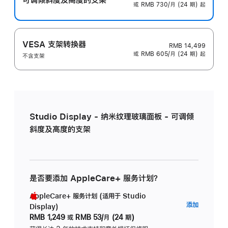
或 RMB 730/月 (24 期) 起
VESA 支架转换器
RMB 14,499
或 RMB 605/月 (24 期) 起
不含支架
Studio Display - 纳米纹理玻璃面板 - 可调倾
斜度及高度的支架
是否要添加 AppleCare+ 服务计划？
AppleCare+ 服务计划 (适用于 Studio
AppleC
添加
Display)
服
RMB 1,249
或
RMB 53/月 (24 期)