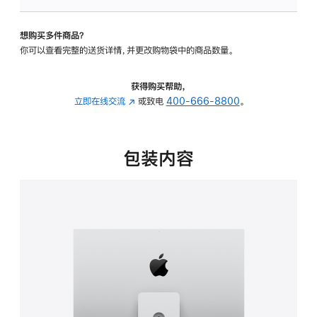
板
-
想购买多件商品？
可
你可以查看完整的送货详情，并更改购物袋中的商品数量。
调
倾
斜
获得购买帮助，
度
立即在线交流
(在
或致电
400-666-8800
。
及
新
高
窗
度
口
包装内容
的
中
支
打
架
开)
的
分
期
付
款
选
项)