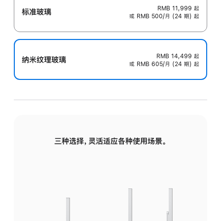
RMB 11,999
起
标准玻璃
或 RMB 500/月 (24 期) 起
RMB 14,499
起
纳米纹理玻璃
或 RMB 605/月 (24 期) 起
三种选择，灵活适应各种使用场景。
标