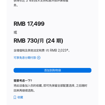
务
获得长达 3 年的技术支持和意外损坏保修服
务。
计
划
(适
RMB 17,499
用
于
或
Studio
RMB 730/月 (24 期)
Display
含增值税及其他法定税费
：约 RMB 2,023
脚
‡。
注
可享免息分期付款
(Studio
Display
-
添加到购物袋
纳
米
需要考虑一下？
纹
将此设备加入你的收藏，即可先保留全部配置选择，之后随时
理
回来再继续选购。
玻
璃
收藏
面