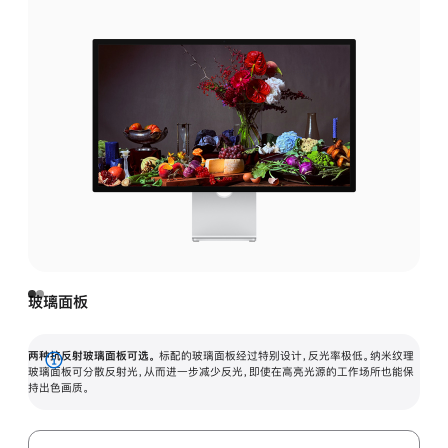
玻璃面板
两种抗反射玻璃面板可选。
标配的玻璃面板经过特别设计，反光率极低。纳米纹理
展
玻璃面板可分散反射光，从而进一步减少反光，即使在高亮光源的工作场所也能保
持出色画质。
开