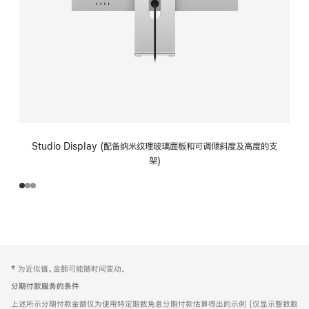
Studio Display (配备纳米纹理玻璃面板和可调倾斜度及高度的支
架)
网
脚
‡ 为近似值。金额可能随时间变动。
注
页
分期付款服务的条件
页
上述所示分期付款金额仅为使用特定期数免息分期付款估算得出的示例 (仅显示整数数