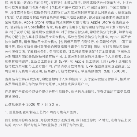
脚
额，未显示小数点以后的金额)，实际支付金额以银行、花呗或微信分付账单为准。上述分
期付款方案由信用卡发卡机构 (包括但不限于招商银行、中国建设银行、中国工商银行
等，具体支持分期付款服务的可选择银行及对应分期付款方案请见付款页面)、蚂蚁金服
(花呗) 以及微信分付面向符合条件的中国大陆居民提供。部分银行会要求你通过支付
宝完成购买。Apple Store 零售店的分期付款方案可能与 Apple Store 在线商店不
同，请到店咨询 Specialist 专家。所有银行信用卡分期均需经你的信用卡发卡机构批
准；对于花呗分期，需经蚂蚁金服批准；对于微信分付分期，需经微信分付批准。如果你选
择的分期付款方案未获得信用卡发卡机构、蚂蚁金服或微信分付的批准，Apple 将不会
被告知原因。请参阅信用卡发卡机构 (包括但不限于招商银行、中国建设银行、中国工商
银行等，具体支持分期付款服务的可选择银行请见付款页面) 网站、支付宝网站和微信
分付服务页面，了解相关条件、费用和收费。订单可能需要满足特定金额要求，不同免息
分期期数对应的最低限额可能有所不同。上述分期付款服务只适用于个人消费者。企业
和教育机构客户、企业员工购买计划 (EPP) 和 Apple 员工购买计划 (EPP) 适用的分
期付款方案可能与上述方案不同，详情请参见教育商店、EPP 在线商店和企业商店。公
司信用卡无资格申请分期。招商银行分期付款单笔订单最高限额为 RMB 150000。
当商品有货并/或发货时，购物金额将计入你的信用卡、支付宝或微信分付账单。相关财
务费用将显示在你的信用卡对账单、支付宝或微信账户中。
产品按广告宣传价或标价提供分期付款服务。价格包含增值税。所有订单均可享受免费
送货服务。
此信息更新于 2026 年 7 月 30 日。
1. 重量依配置和制造工艺的不同而可能有所差异。
我们会使用你所在位置，为你更快显示送货选项。我们通过你的 IP 地址，或者你在上次
访问 Apple 网站时输入的位置信息，找到了你的位置。