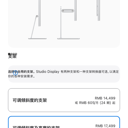
支架
选择你合用的支架。
Studio Display 有两种支架和一种支架转换器可选，以满足
展
你的各种安装需求。
开
RMB 14,499
可调倾斜度的支架
或 RMB 605/月 (24 期) 起
RMB 17,499
可调倾斜度及高‍度的支‍架