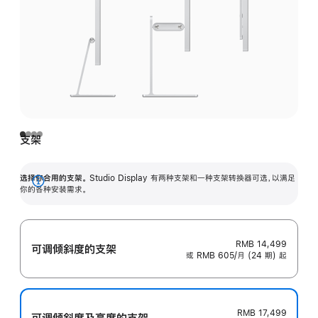
支架
选择你合用的支架。
Studio Display 有两种支架和一种支架转换器可选，以满足
展
你的各种安装需求。
开
RMB 14,499
可调倾斜度的支架
或 RMB 605/月 (24 期) 起
RMB 17,499
可调倾斜度及高‍度的支‍架