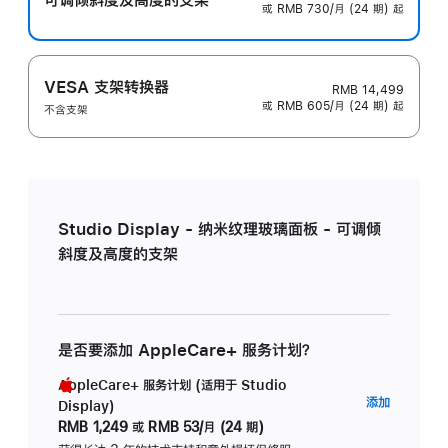
或 RMB 730/月 (24 期) 起
VESA 支架转换器
RMB 14,499
或 RMB 605/月 (24 期) 起
不含支架
Studio Display - 纳米纹理玻璃面板 - 可调倾
斜度及高度的支架
是否要添加 AppleCare+ 服务计划？
AppleCare+ 服务计划 (适用于 Studio
AppleC
添加
Display)
服
RMB 1,249
或
RMB 53/月 (24 期)