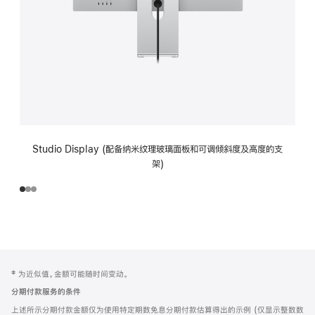
Studio Display (配备纳米纹理玻璃面板和可调倾斜度及高度的支
架)
网
脚
‡ 为近似值。金额可能随时间变动。
注
页
分期付款服务的条件
页
上述所示分期付款金额仅为使用特定期数免息分期付款估算得出的示例 (仅显示整数数