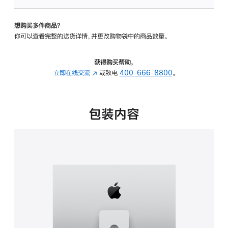
板
-
想购买多件商品？
可
你可以查看完整的送货详情，并更改购物袋中的商品数量。
调
倾
斜
获得购买帮助，
度
立即在线交流
(在
或致电
400-666-8800
。
及
新
高
窗
度
口
包装内容
的
中
支
打
架
开)
的
分
期
付
款
选
项)