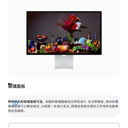
玻璃面板
两种抗反射玻璃面板可选。
标配的玻璃面板经过特别设计，反光率极低。纳米纹理
展
玻璃面板可分散反射光，从而进一步减少反光，即使在高亮光源的工作场所也能保
持出色画质。
开