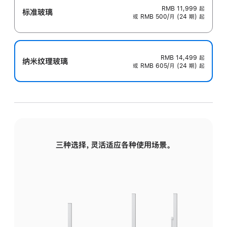
RMB 11,999
起
标准玻璃
或 RMB 500/月 (24 期) 起
RMB 14,499
起
纳米纹理玻璃
或 RMB 605/月 (24 期) 起
三种选择，灵活适应各种使用场景。
标