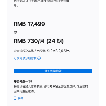
务
获得长达 3 年的技术支持和意外损坏保修服
务。
计
划
(适
RMB 17,499
用
于
或
Studio
RMB 730/月 (24 期)
Display
含增值税及其他法定税费
：约 RMB 2,023
脚
‡。
注
可享免息分期付款
(Studio
Display
-
添加到购物袋
纳
米
需要考虑一下？
纹
将此设备加入你的收藏，即可先保留全部配置选择，之后随时
理
回来再继续选购。
玻
璃
收藏
面