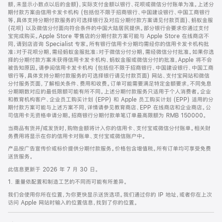
脚
额，未显示小数点以后的金额)，实际支付金额以银行、花呗或微信分付账单为准。上述分
期付款方案由信用卡发卡机构 (包括但不限于招商银行、中国建设银行、中国工商银行
等，具体支持分期付款服务的可选择银行及对应分期付款方案请见付款页面)、蚂蚁金服
(花呗) 以及微信分付面向符合条件的中国大陆居民提供。部分银行会要求你通过支付
宝完成购买。Apple Store 零售店的分期付款方案可能与 Apple Store 在线商店不
同，请到店咨询 Specialist 专家。所有银行信用卡分期均需经你的信用卡发卡机构批
准；对于花呗分期，需经蚂蚁金服批准；对于微信分付分期，需经微信分付批准。如果你选
择的分期付款方案未获得信用卡发卡机构、蚂蚁金服或微信分付的批准，Apple 将不会
被告知原因。请参阅信用卡发卡机构 (包括但不限于招商银行、中国建设银行、中国工商
银行等，具体支持分期付款服务的可选择银行请见付款页面) 网站、支付宝网站和微信
分付服务页面，了解相关条件、费用和收费。订单可能需要满足特定金额要求，不同免息
分期期数对应的最低限额可能有所不同。上述分期付款服务只适用于个人消费者。企业
和教育机构客户、企业员工购买计划 (EPP) 和 Apple 员工购买计划 (EPP) 适用的分
期付款方案可能与上述方案不同，详情请参见教育商店、EPP 在线商店和企业商店。公
司信用卡无资格申请分期。招商银行分期付款单笔订单最高限额为 RMB 150000。
当商品有货并/或发货时，购物金额将计入你的信用卡、支付宝或微信分付账单。相关财
务费用将显示在你的信用卡对账单、支付宝或微信账户中。
产品按广告宣传价或标价提供分期付款服务。价格包含增值税。所有订单均可享受免费
送货服务。
此信息更新于 2026 年 7 月 30 日。
1. 重量依配置和制造工艺的不同而可能有所差异。
我们会使用你所在位置，为你更快显示送货选项。我们通过你的 IP 地址，或者你在上次
访问 Apple 网站时输入的位置信息，找到了你的位置。