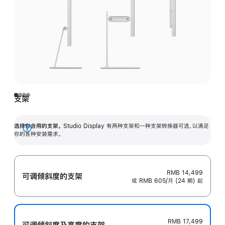
支架
选择你合用的支架。
Studio Display 有两种支架和一种支架转换器可选，以满足
展
你的各种安装需求。
开
RMB 14,499
可调倾斜度的支架
或 RMB 605/月 (24 期) 起
RMB 17,499
可调倾斜度及高‍度的支‍架