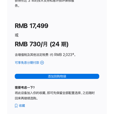
务
获得长达 3 年的技术支持和意外损坏保修服
务。
计
划
(适
RMB 17,499
用
于
或
Studio
RMB 730/月 (24 期)
Display
含增值税及其他法定税费
：约 RMB 2,023
脚
‡。
注
可享免息分期付款
(Studio
Display
-
添加到购物袋
纳
米
需要考虑一下？
纹
将此设备加入你的收藏，即可先保留全部配置选择，之后随时
理
回来再继续选购。
玻
璃
收藏
面