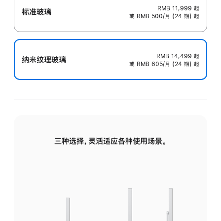
RMB 11,999
起
标准玻璃
或 RMB 500/月 (24 期) 起
RMB 14,499
起
纳米纹理玻璃
或 RMB 605/月 (24 期) 起
三种选择，灵活适应各种使用场景。
标