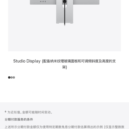
Studio Display (配备纳米纹理玻璃面板和可调倾斜度及高度的支
架)
网
脚
‡ 为近似值。金额可能随时间变动。
注
页
分期付款服务的条件
页
上述所示分期付款金额仅为使用特定期数免息分期付款估算得出的示例 (仅显示整数数