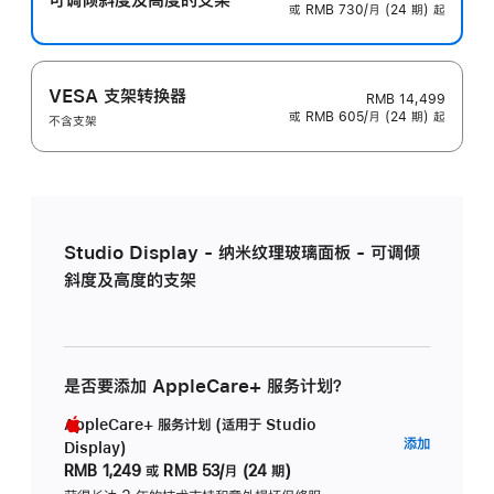
或 RMB 730/月 (24 期) 起
VESA 支架转换器
RMB 14,499
或 RMB 605/月 (24 期) 起
不含支架
Studio Display - 纳米纹理玻璃面板 - 可调倾
斜度及高度的支架
是否要添加 AppleCare+ 服务计划？
AppleCare+ 服务计划 (适用于 Studio
AppleC
添加
Display)
服
RMB 1,249
或
RMB 53/月 (24 期)