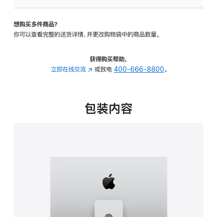
板
-
想购买多件商品？
可
你可以查看完整的送货详情，并更改购物袋中的商品数量。
调
倾
斜
获得购买帮助，
度
立即在线交流
(在
或致电
400-666-8800
。
及
新
高
窗
度
口
包装内容
的
中
支
打
架
开)
的
分
期
付
款
选
项)