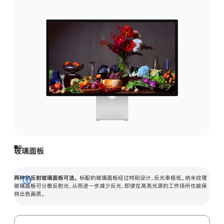
玻璃面板
两种抗反射玻璃面板可选。
标配的玻璃面板经过特别设计，反光率极低。纳米纹理
展
玻璃面板可分散反射光，从而进一步减少反光，即使在高亮光源的工作场所也能保
持出色画质。
开