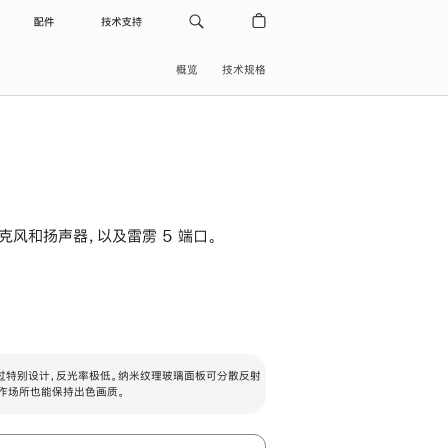
配件
技术支持
概览
技术规格
级麦克风和扬声器，以及雷雳 5 端口。
过特别设计，反光率极低。纳米纹理玻璃面板可分散反射
作场所也能保持出色画质。