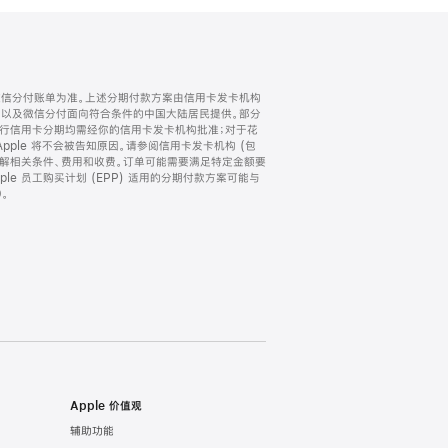
微信分付账单为准。上述分期付款方案由信用卡发卡机构
) 以及微信分付面向符合条件的中国大陆居民提供。部分
家。所有银行信用卡分期均需经你的信用卡发卡机构批准；对于花
ple 将不会被告知原因。请参阅信用卡发卡机构 (包
了解相关条件、费用和收费。订单可能需要满足特定金额要
e 员工购买计划 (EPP) 适用的分期付款方案可能与
。
Apple 价值观
辅助功能