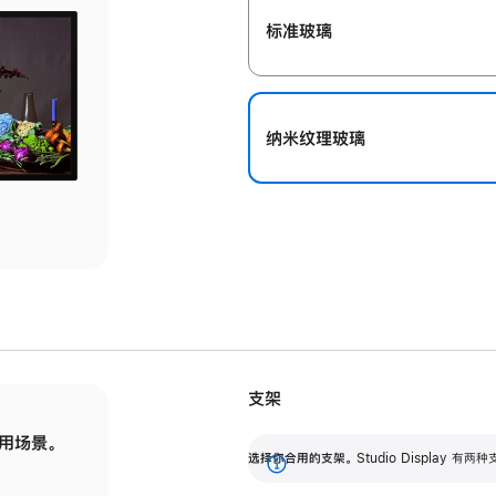
标准玻璃
纳米纹理玻璃
支架
用场景。
标配可调倾斜度的支架，提供 30 度的倾斜度
选
选择你合用的支架。
Studio Display
调节范围。
展