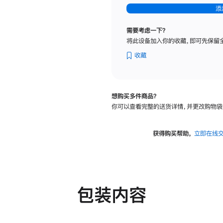
-
添
纳
米
需要考虑一下？
纹
将此设备加入你的收藏，即可先保留
理
玻
收藏
璃
面
板
想购买多件商品？
-
你可以查看完整的送货详情，并更改购物袋
可
调
倾
获得购买帮助，
立即在线
斜
度
及
高
度
包装内容
的
支
架
的