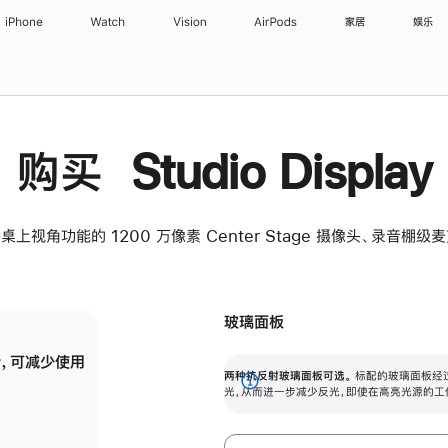
iPhone
Watch
Vision
AirPods
家居
娱乐
购买 Studio Display
桌上视角功能的 1200 万像素 Center Stage 摄像头、录音棚
玻璃面板
，可减少使用
纳米纹理玻璃面板可进一步减少反光，即使在
两种抗反射玻璃面板可选。
标配的玻璃面板经
。
有高亮光源的场所使用，也能保持出色画质。
展
光，从而进一步减少反光，即使在高亮光源的工
开