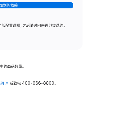
加到购物袋
全部配置选择，之后随时回来再继续选购。
中的商品数量。
交流
(在
或致电
400-666-8800。
新
窗
口
中
打
开)