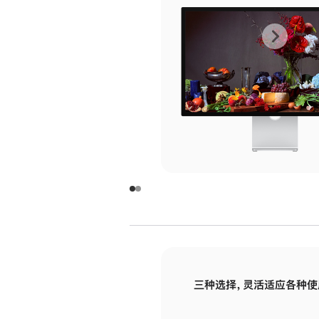
上
下
一
一
张
张
图
图
库
库
图
图
片
片
-
-
玻
玻
璃
璃
三种选择，灵活适应各种使
面
面
板
板