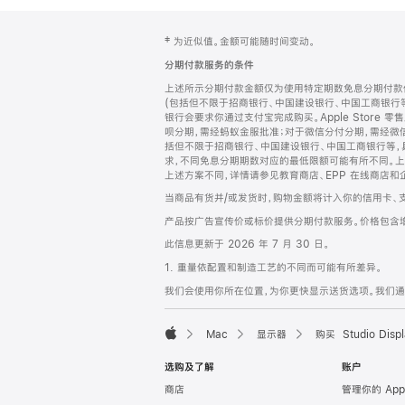
网
脚
‡ 为近似值。金额可能随时间变动。
注
页
分期付款服务的条件
页
上述所示分期付款金额仅为使用特定期数免息分期付款估
脚
(包括但不限于招商银行、中国建设银行、中国工商银行
银行会要求你通过支付宝完成购买。Apple Store 零
呗分期，需经蚂蚁金服批准；对于微信分付分期，需经微信
括但不限于招商银行、中国建设银行、中国工商银行等，
求，不同免息分期期数对应的最低限额可能有所不同。上述分
上述方案不同，详情请参见教育商店、EPP 在线商店和
当商品有货并/或发货时，购物金额将计入你的信用卡、
产品按广告宣传价或标价提供分期付款服务。价格包含
此信息更新于 2026 年 7 月 30 日。
1. 重量依配置和制造工艺的不同而可能有所差异。
我们会使用你所在位置，为你更快显示送货选项。我们通过你
Mac
显示器
购买 Studio Displ
Apple
选购及了解
账户
商店
管理你的 App