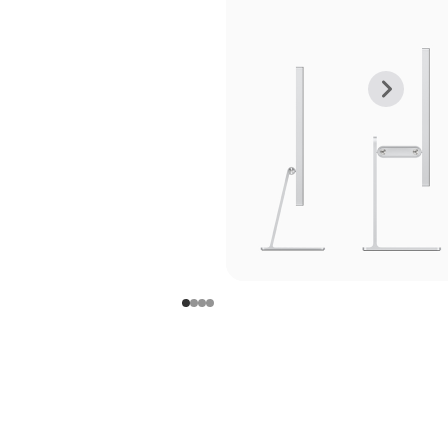
上
下
一
一
张
张
图
图
库
库
图
图
片
片
-
-
支
支
架
架