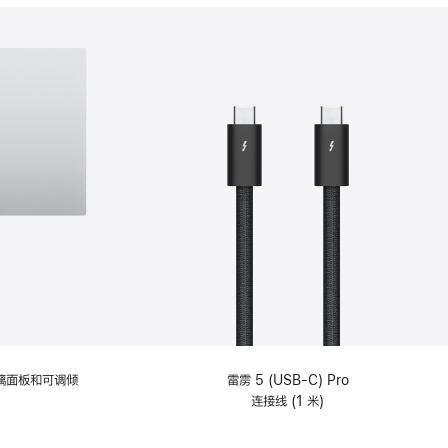
分
期
付
款
选
项)
理玻璃面板和可调倾
雷雳 5 (USB-C) Pro
连接线 (1 米)