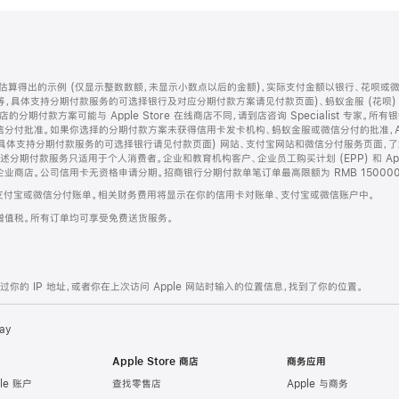
算得出的示例 (仅显示整数数额，未显示小数点以后的金额)，实际支付金额以银行、花呗或
等，具体支持分期付款服务的可选择银行及对应分期付款方案请见付款页面)、蚂蚁金服 (花呗
售店的分期付款方案可能与 Apple Store 在线商店不同，请到店咨询 Specialist 专
分付批准。如果你选择的分期付款方案未获得信用卡发卡机构、蚂蚁金服或微信分付的批准，Ap
具体支持分期付款服务的可选择银行请见付款页面) 网站、支付宝网站和微信分付服务页面，
期付款服务只适用于个人消费者。企业和教育机构客户、企业员工购买计划 (EPP) 和 Appl
企业商店。公司信用卡无资格申请分期。招商银行分期付款单笔订单最高限额为 RMB 150000
支付宝或微信分付账单。相关财务费用将显示在你的信用卡对账单、支付宝或微信账户中。
增值税。所有订单均可享受免费送货服务。
的 IP 地址，或者你在上次访问 Apple 网站时输入的位置信息，找到了你的位置。
ay
Apple Store 商店
商务应用
le 账户
查找零售店
Apple 与商务