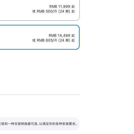
RMB 11,999
起
或 RMB 500/月 (24 期) 起
RMB 14,499
起
或 RMB 605/月 (24 期) 起
配可调倾斜度及高度的支架，额外增加 105
VESA 支架转换器
 有两种支架和一种支架转换器可选，以满足你的各种安装需求。
毫米的高度调节范围。
容的支架 (未随附)