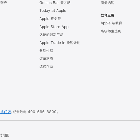
e 账户
Genius Bar 天才吧
商务选购
Today at Apple
教育应用
Apple 夏令营
Apple 与教育
Apple Store App
高校师生选购
认证的翻新产品
Apple Trade In 换购计划
分期付款
订单状态
选购帮助
更多门店
，或者致电
400-666-8800
。
站地图