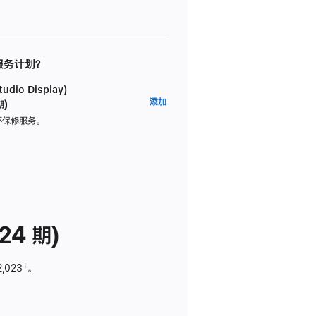
 服务计划？
dio Display)
AppleCare+
添加
期)
服
坏保修服务。
务
计
划
(适
用
于
24 期)
Studio
Display)
2,023
脚
‡。
注